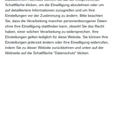
Schaltfläche klicken, um die Einwilligung abzulehnen oder um
Anfragen die nach dem 31.
auf detailliertere Informationen zuzugreifen und um Ihre
August eingetroffen sind werden nicht
Einstellungen vor der Zustimmung zu ändern.
Bitte beachten
mehr berücksichtigt!
Sie, dass die Verarbeitung mancher personenbezogener Daten
ohne Ihre Einwilligung stattfinden kann, obwohl Sie das Recht
haben, einer solchen Verarbeitung zu widersprechen. Ihre
Einstellungen gelten lediglich für diese Website. Sie können Ihre
Einstellungen jederzeit ändern oder Ihre Einwilligung widerrufen,
indem Sie zu dieser Website zurückkehren und unten auf der
(Anzeige)
Webseite auf die Schaltfläche "Datenschutz" klicken.
FACEBOOK
TWITTER
PINTEREST
EMAIL
ÄHNLICHE BEITRÄGE