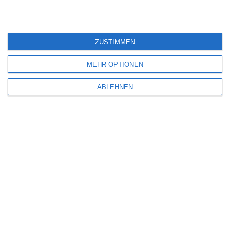
Die Chefin: Der Wolf
6
ZUSTIMMEN
Heute fängt mein neues Leben an
MEHR OPTIONEN
ABLEHNEN
SITEMAP
Aktuelle Neuerscheinungen
Amazon Prime Video
Anime on Demand
Arthouse CNMA
Chinesisches Filmfest München