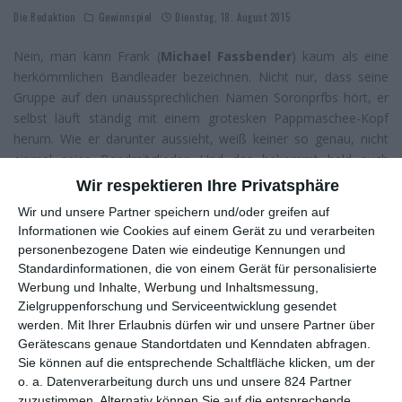
Die Redaktion
Gewinnspiel
Dienstag, 18. August 2015
Nein, man kann Frank (
Michael Fassbender
) kaum als eine
herkömmlichen Bandleader bezeichnen. Nicht nur, dass seine
Gruppe auf den unaussprechlichen Namen Soronprfbs hört, er
selbst läuft ständig mit einem grotesken Pappmaschee-Kopf
herum. Wie er darunter aussieht, weiß keiner so genau, nicht
einmal seine Bandmitglieder. Und das bekommt bald auch
Neuzugang Jon (
Domhnall Gleeson
) zu spüren, der den
Wir respektieren Ihre Privatsphäre
verletzten Keyboarder der Truppe ersetzen soll. Ob Frank im
Wir und unsere Partner speichern und/oder greifen auf
Laufe des Films vielleicht doch noch die Maske fallen lässt,
Informationen wie Cookies auf einem Gerät zu und verarbeiten
könnt ihr ab dem 27. August erfahren, wenn
Frank
bei uns
personenbezogene Daten wie eindeutige Kennungen und
anläuft. Anlässlich des Kinostarts haben wir auch wieder zwei
Standardinformationen, die von einem Gerät für personalisierte
Fanpakete für euch, die aus je zwei Eintrittskarten und einem
Werbung und Inhalte, Werbung und Inhaltsmessung,
Poster besteht.
Zielgruppenforschung und Serviceentwicklung gesendet
werden.
Mit Ihrer Erlaubnis dürfen wir und unsere Partner über
Gerätescans genaue Standortdaten und Kenndaten abfragen.
Sie können auf die entsprechende Schaltfläche klicken, um der
Das Gewinnspiel ist beendet, bitte
o. a. Datenverarbeitung durch uns und unsere 824 Partner
keine Anfragen mehr schicken.
zuzustimmen. Alternativ können Sie auf die entsprechende