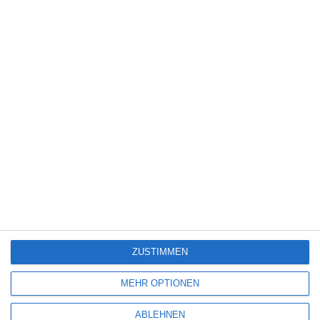
mit
*
markiert
Kommentar
*
Name
*
E-Mail-Adresse
*
Website
ZUSTIMMEN
MEHR OPTIONEN
ABLEHNEN