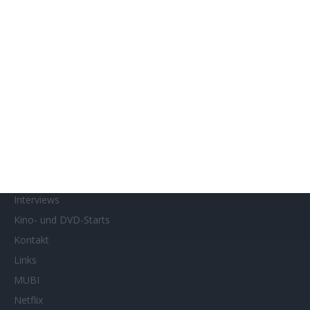
Filmtastic
Filmtipps
Französische Filmtage Tübingen-Stuttgart
Genres
Gewinnspiele
Gewinnspielteilnahme
Home
Home of Horror
Impressum
Interviews
Kino- und DVD-Starts
Kontakt
Links
MUBI
Netflix