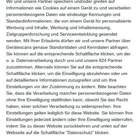
einfach wie von Lara erhofft, ist diese Annäherung jedoch nicht
Wir und unsere Partner speichern und/oder greifen auf
Informationen wie Cookies auf einem Gerät zu und verarbeiten
…
personenbezogene Daten wie eindeutige Kennungen und
Lange haben wir darauf warten müssen, bis sich
Jan-Ole
Standardinformationen, die von einem Gerät für personalisierte
Gerster
nach der umjubelten Tragikomödie Tragikomödie
Oh
Werbung und Inhalte, Werbung und Inhaltsmessung,
Zielgruppenforschung und Serviceentwicklung gesendet
Boy
wieder zurück meldet. Doch die Wartezeit hat sich gelohnt.
werden.
Mit Ihrer Erlaubnis dürfen wir und unsere Partner über
Zwar ist
Lara
über eine Frau, die den Kontakt zu ihrem
Gerätescans genaue Standortdaten und Kenndaten abfragen.
entfremdeten Sohn wiederherstellen möchte, deutlich tragischer
Sie können auf die entsprechende Schaltfläche klicken, um der
als das Debüt des deutschen Regisseurs, es ist aber nicht
o. a. Datenverarbeitung durch uns und unsere 824 Partner
minder sehenswert. Vor allem die herausragende Leistung von
zuzustimmen. Alternativ können Sie auf die entsprechende
Corinna Harfouch trägt dazu dabei, dass das Werk einer der
Schaltfläche klicken, um die Einwilligung abzulehnen oder um
Höhepunkte des vergangenen Jahres war. Wer den Film im Kino
auf detailliertere Informationen zuzugreifen und um Ihre
oder bei den diversen Filmfestivals verpasst haben sollte, hat ab
Einstellungen vor der Zustimmung zu ändern.
Bitte beachten
dem 23. April 2020 eine neue Chance. Dann nämlich erscheint er
Sie, dass die Verarbeitung mancher personenbezogener Daten
bei uns auf DVD und Blu-ray. Wir haben zwei Blu-rays des Films
ohne Ihre Einwilligung stattfinden kann, obwohl Sie das Recht
für euch aufgetrieben, die wir im Rahmen einer Verlosung an
haben, einer solchen Verarbeitung zu widersprechen. Ihre
Einstellungen gelten lediglich für diese Website. Sie können Ihre
euch weiterleiten möchten.
Einstellungen jederzeit ändern oder Ihre Einwilligung widerrufen,
indem Sie zu dieser Website zurückkehren und unten auf der
Webseite auf die Schaltfläche "Datenschutz" klicken.