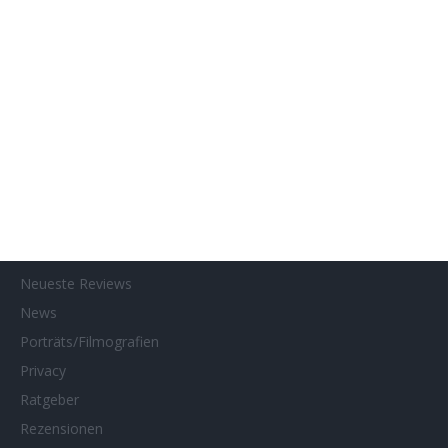
Home
Home of Horror
Impressum
Interviews
Kino- und DVD-Starts
Kontakt
Links
MUBI
Netflix
Neueste Reviews
News
Porträts/Filmografien
Privacy
Ratgeber
Rezensionen