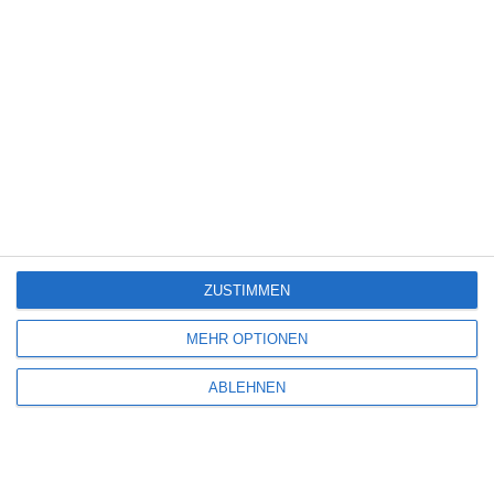
5
Die Chefin: Der Wolf
6
ZUSTIMMEN
Heute fängt mein neues Leben an
MEHR OPTIONEN
6
ABLEHNEN
The Last House