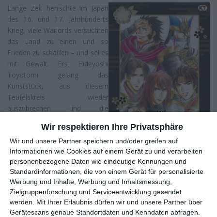
Lange Zeit herrschte im Japan
des 16. und 17. Jahrhunderts
Krieg, viele Warlords versuchten
das Land zu einen und so
Frieden zu schaffen – und sei es
mit Gewalt. Erst Hideyoshi
Toyotomi gelang das
Kunststück, aus diesem
Teufelskreis wieder
auszubrechen und die
Menschen zusammenzuführen.
Wir respektieren Ihre Privatsphäre
Bis zu seinem Tod, denn nicht
alle sind davon überzeugt, dass
Wir und unsere Partner speichern und/oder greifen auf
Informationen wie Cookies auf einem Gerät zu und verarbeiten
der designierte Nachfolger
personenbezogene Daten wie eindeutige Kennungen und
Hideyori dieser Aufgabe gewachsen ist. Es droht ein neuer
Standardinformationen, die von einem Gerät für personalisierte
Bürgerkrieg, angefackelt von dem Toyotomi Clan und dem der
Werbung und Inhalte, Werbung und Inhaltsmessung,
Tokugawa.
Zielgruppenforschung und Serviceentwicklung gesendet
werden.
Mit Ihrer Erlaubnis dürfen wir und unsere Partner über
Wer auch nur ansatzweise etwas mit japanischen Videospielen
Gerätescans genaue Standortdaten und Kenndaten abfragen.
anfangen kann, der wird die historischen Action-Spiele aus dem