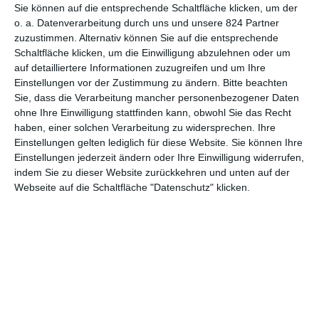
Sie können auf die entsprechende Schaltfläche klicken, um der
Hause
Koei
kennen. Einer der Dauerbrenner trägt den Titel
o. a. Datenverarbeitung durch uns und unsere 824 Partner
„Samurai Warriors“ und nimmt uns in mehreren Teilen zurück ins
zuzustimmen. Alternativ können Sie auf die entsprechende
alte, kriegerische Japan. Und wie es sich für einen derartigen
Schaltfläche klicken, um die Einwilligung abzulehnen oder um
Erfolgstitel gehört, da darf auch eine Anime-Adaption nicht
auf detailliertere Informationen zuzugreifen und um Ihre
fehlen. Los geht es in Deutschland mit der 2015 produzierten
Einstellungen vor der Zustimmung zu ändern.
Bitte beachten
Serie
Samurai Warriors
, dessen ersten sechs Folgen ab dem 20.
Sie, dass die Verarbeitung mancher personenbezogener Daten
Juni auf DVD und Blu-ray erhältlich sind. Eines dieser DVD-
ohne Ihre Einwilligung stattfinden kann, obwohl Sie das Recht
Exemplare haben wir schon vorab für euch sichern können und
haben, einer solchen Verarbeitung zu widersprechen. Ihre
Einstellungen gelten lediglich für diese Website. Sie können Ihre
werfen sie in unseren heutigen Verlosungstopf.
Einstellungen jederzeit ändern oder Ihre Einwilligung widerrufen,
indem Sie zu dieser Website zurückkehren und unten auf der
Webseite auf die Schaltfläche "Datenschutz" klicken.
Das Gewinnspiel ist beendet, bitte
keine Anfragen mehr schicken.
Anfragen die nach dem 1.
Juli eingetroffen sind werden nicht
mehr berücksichtigt!