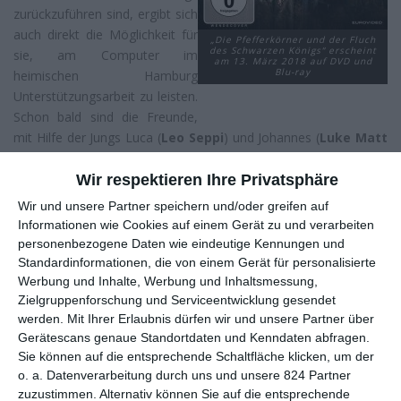
zurückzuführen sind, ergibt sich
auch direkt die Möglichkeit für
„Die Pfefferkörner und der Fluch
des Schwarzen Königs“ erscheint
sie, am Computer im
am 13. März 2018 auf DVD und
Blu-ray
heimischen Hamburg
Unterstützungsarbeit zu leisten.
Schon bald sind die Freunde,
mit Hilfe der Jungs Luca (
Leo Seppi
) und Johannes (
Luke Matt
Röntgen
), einer ganz heißen Sache auf der Spur.
Wir respektieren Ihre Privatsphäre
Dass Regisseur
Christian Theede
es geschafft hat, nach seiner
Wir und unsere Partner speichern und/oder greifen auf
missglückten Serienadaption
Allein gegen die Zeit
erneut eine
Informationen wie Cookies auf einem Gerät zu und verarbeiten
Serienadaption fürs Kino inszenieren zu dürfen, wirft ja fast die
personenbezogene Daten wie eindeutige Kennungen und
zynische Frage auf, ob es in Deutschland sonst niemanden gibt,
Standardinformationen, die von einem Gerät für personalisierte
dem so ein Projekt anvertraut werden kann – oder vielmehr, ob
Werbung und Inhalte, Werbung und Inhaltsmessung,
sonst niemand will. Denn eins ist nach der Sichtung von
Die
Zielgruppenforschung und Serviceentwicklung gesendet
Pfefferkörner
klar: Hier hat man es bestenfalls mit einem
werden.
Mit Ihrer Erlaubnis dürfen wir und unsere Partner über
Fernsehfilm zu tun, eher aber mit einer in die Länge gezogenen
Gerätescans genaue Standortdaten und Kenndaten abfragen.
Serienfolge. Die 109 Minuten enthalten mitunter Szenen, die
Sie können auf die entsprechende Schaltfläche klicken, um der
niemand vermissen würde, wären sie nicht da, sowie Szenen,
o. a. Datenverarbeitung durch uns und unsere 824 Partner
zuzustimmen. Alternativ können Sie auf die entsprechende
bei denen erwachsene Zuschauer nur die Augen verdrehen