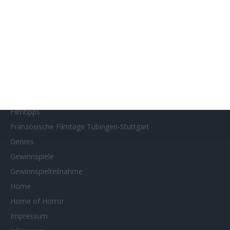
Filmstarts 2021
Filmstarts 2022
Filmstarts 2023
Filmstarts 2024
Filmstarts 2025
Filmstarts 2026
Filmtastic
Filmtipps
Französische Filmtage Tübingen-Stuttgart
Genres
Gewinnspiele
Gewinnspielteilnahme
Home
Home of Horror
Impressum