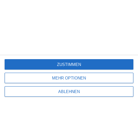
VATERLAND (2026)
Oliver Armknecht
Biographie
Deutschland
Drama
Filmtipp
Frankreich
Historie
Italien
Polen
Donnerstag, 14. Mai 2026
ZUSTIMMEN
5
MEHR OPTIONEN
ABLEHNEN
SARAH KOHR: BIS AUF DEN GRUND
Oliver Armknecht
Deutschland
Krimi
Thriller
Montag, 27. April 2026