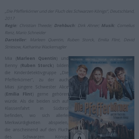
„Die Pfefferkörner und der Fluch des Schwarzen Königs“, Deutschland,
2017
Regie
: Christian Theede;
Drehbuch
: Dirk Ahner;
Musik
: Cornelius
Renz, Mario Schneider
Darsteller
: Marleen Quentin, Ruben Storck, Emilia Flint, Devid
Striesow, Katharina Wackernagler
Mia (
Marleen Quentin
) und
Benny (
Ruben Storck
) bilden
die Kinderdetektivgruppe „Die
Pfefferkörner“, zu der auch
Mias jüngere Schwester Alice
(
Emilia Flint
) gerne gehören
würde. Als die beiden sich auf
Klassenfahrt in Südtirol
befinden, wo sich allerlei
Merkwürdigkeiten abspielen,
die anscheinend auf den Fluch
des Schwarzen Königs