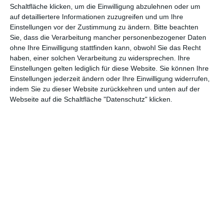
Schaltfläche klicken, um die Einwilligung abzulehnen oder um
können.
auf detailliertere Informationen zuzugreifen und um Ihre
Ein bisschen mehr Sorgfalt bitte …
Einstellungen vor der Zustimmung zu ändern.
Bitte beachten
Sie, dass die Verarbeitung mancher personenbezogener Daten
Der Plot ist für Erwachsene zu vorhersehbar, um wirklich
ohne Ihre Einwilligung stattfinden kann, obwohl Sie das Recht
Spannung zu erzeugen, junge Kinder könnten dem Film aber
haben, einer solchen Verarbeitung zu widersprechen. Ihre
durchaus etwas abgewinnen, insbesondere wenn sie die Serie
Einstellungen gelten lediglich für diese Website. Sie können Ihre
verfolgen. Die Auftritte des Schwarzen Königs mögen bei ihnen
Einstellungen jederzeit ändern oder Ihre Einwilligung widerrufen,
sogar für angenehmen Grusel sorgen. Generell aber ist alles im
indem Sie zu dieser Website zurückkehren und unten auf der
Film sehr schludrig. Ausnahme: die Kameraführung Einige Bilder
Webseite auf die Schaltfläche "Datenschutz" klicken.
der Südtiroler Berglandschaft hätten durchaus im Anfangsteil
von
Mountain
vorbekommen können und auch sonst gibt es
wenig daran auszusetzen. Dafür ist das Schauspiel nur
halbherzig. Wenn eine Größe wie
Devid Striesow
den Text nur
abspult, sollte man sich als Regisseur fragen, was hier schief
läuft. Den Kindern merkt man ihre Unerfahrenheit größtenteils
an, doch insgesamt liefern sie eine adäquate Leistung ab. Die
zum Drehzeitpunkt etwa neunjährige Emilia Flint scheint sogar
sehr großes Potenzial zu haben und könnte in einigen Jahren
noch von sich reden machen.