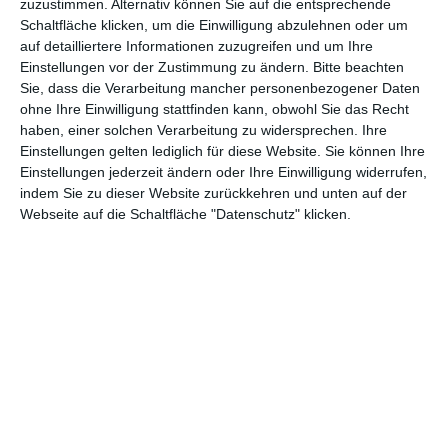
zuzustimmen. Alternativ können Sie auf die entsprechende
Grande Nation versucht sich eher an anderen Formen des
Schaltfläche klicken, um die Einwilligung abzulehnen oder um
Humors. Dafür gibt es jetzt gleich in doppelter Ausführung
auf detailliertere Informationen zuzugreifen und um Ihre
Nachschlag. Erst versucht
Danny Boon
mit einer Pseudo-
Einstellungen vor der Zustimmung zu ändern.
Bitte beachten
Fortsetzung
Die Sch’tis in Paris – Eine Familie auf
Sie, dass die Verarbeitung mancher personenbezogener Daten
Abwegen
noch einmal kräftig Kasse zu machen, was zumindest
ohne Ihre Einwilligung stattfinden kann, obwohl Sie das Recht
haben, einer solchen Verarbeitung zu widersprechen. Ihre
daheim gut funktionierte.
Die Pariserin – Auftrag
Einstellungen gelten lediglich für diese Website. Sie können Ihre
Baskenland
geht hingegen den umgekehrten Weg, wenn hier –
Einstellungen jederzeit ändern oder Ihre Einwilligung widerrufen,
mal wieder – ein Großstadtmensch in die Provinz geht, um sich
indem Sie zu dieser Website zurückkehren und unten auf der
dort nach anfänglichen Problemen in Land und Leute zu
Webseite auf die Schaltfläche "Datenschutz" klicken.
verlieben.
Im Krieg und in der Liebe ist alles erlaubt
Aber auch der Humor unterscheidet diesen Film hier von
diversen Kollegen. Klischees gibt es natürlich auch hier, sei es im
kulturellen oder kulinarischen Bereich. Vor allem aber die
bewaffneten Unabhängigkeitskämpfe der Basken, die zum Teil
lieber einen eigenen Staat hätten, werden hier auf absurde
Weise auf die Schippe genommen. Das hat dann zwar so gar
keinen Bezug mehr zur Realität, gehört aber definitiv zu den
besten Momenten von
Die Pariserin
. Wenn hier mit einer