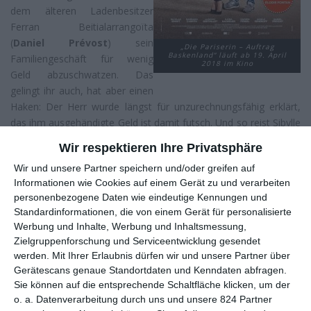
dem älteren Ladenbesitzer
Ferran Beitialarrangoïta
(
Daniel Prévost
) sein
„Die Pariserin – Auftrag
Baskenland“ läuft ab 19. April
Familiengeschäft für wenig
2018 im Kino
Geld abzuschwatzen. Das
gelingt ihr auch, hat aber einen
Haken: Der Herr wurde längst für unzurechnungsfähig erklärt,
das ihm ausgehändigte Geld ist damit futsch. Und so reist Sibylle
zusammen mit Gaëtan Moralès (
Damien Ferdel
), dem
Wir respektieren Ihre Privatsphäre
jüngeren Bruder ihres Verlobten Raphaël (
Nicolas Bridet
),
Wir und unsere Partner speichern und/oder greifen auf
erneut in das kleine baskische Dorf, um das Geschäft doch noch
Informationen wie Cookies auf einem Gerät zu und verarbeiten
über die Bühne zu bringen. Doch das wird erst recht kompliziert,
personenbezogene Daten wie eindeutige Kennungen und
umso mehr als Ferrans attraktiven Neffen (
Florent Peyre
)
Standardinformationen, die von einem Gerät für personalisierte
begegnet, der den Laden übernommen hat und diesen um
Werbung und Inhalte, Werbung und Inhaltsmessung,
keinen Preis der Welt rausrücken will.
Zielgruppenforschung und Serviceentwicklung gesendet
werden.
Mit Ihrer Erlaubnis dürfen wir und unsere Partner über
Nach dem Megaerfolg von
Willkommen bei den Sch’tis
gab es
Gerätescans genaue Standortdaten und Kenndaten abfragen.
einige Jahre lang kein Entkommen mehr vor französischen
Sie können auf die entsprechende Schaltfläche klicken, um der
Culture-Clash-Komödien, die genüsslich und reichlich überdreht
o. a. Datenverarbeitung durch uns und unsere 824 Partner
mit Klischees spielten. Zuletzt war es recht ruhig geworden, die