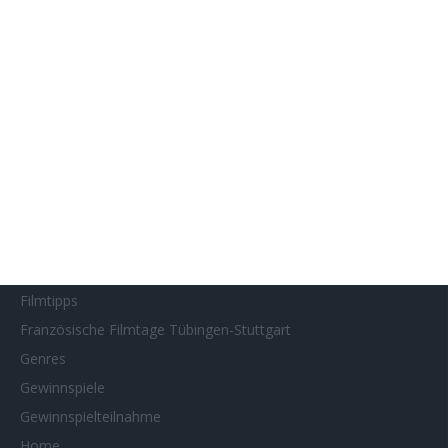
Filmstarts 2018
Filmstarts 2019
Filmstarts 2020
Filmstarts 2021
Filmstarts 2022
Filmstarts 2023
Filmstarts 2024
Filmstarts 2025
Filmstarts 2026
Filmtastic
Filmtipps
Französische Filmtage Tübingen-Stuttgart
Genres
Gewinnspiele
Gewinnspielteilnahme
Home