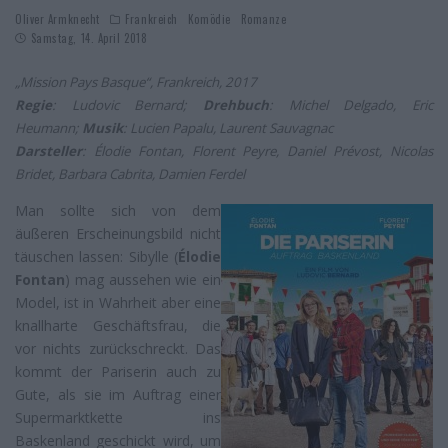
Oliver Armknecht
Frankreich
Komödie
Romanze
Samstag, 14. April 2018
„Mission Pays Basque“, Frankreich, 2017
Regie
: Ludovic Bernard;
Drehbuch
: Michel Delgado, Eric
Heumann;
Musik
: Lucien Papalu, Laurent Sauvagnac
Darsteller
: Élodie Fontan, Florent Peyre, Daniel Prévost, Nicolas
Bridet, Barbara Cabrita, Damien Ferdel
Man sollte sich von dem
äußeren Erscheinungsbild nicht
täuschen lassen: Sibylle (
Élodie
Fontan
) mag aussehen wie ein
Model, ist in Wahrheit aber eine
knallharte Geschäftsfrau, die
vor nichts zurückschreckt. Das
kommt der Pariserin auch zu
Gute, als sie im Auftrag einer
Supermarktkette ins
Baskenland geschickt wird, um