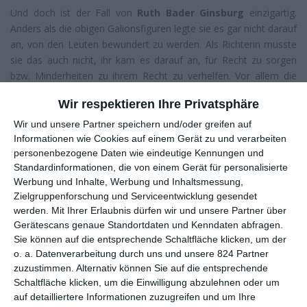
Und doch ist der Fall von
Ruth Bader Ginsburg
einzigartig.
Anders als die obigen Galionsfiguren legte sie es gar nicht darauf
an, von den Leuten bewundert zu werden. Als Richterin musste
sie das auch nicht, ihr kam es darauf an, für Recht zu sorgen
bzw. Minderheiten zu ihrem Recht zu verhelfen. Vor allem die
Unterdrückung von Frauen war ihr immer eine
Wir respektieren Ihre Privatsphäre
Herzensangelegenheit. Da spielte es keine Rolle, ob die
schlechte Bezahlung auf der Agenda stand oder die in den USA
Wir und unsere Partner speichern und/oder greifen auf
heftig umstrittene Frage zum Recht auf Abtreibung – siehe auch
Informationen wie Cookies auf einem Gerät zu und verarbeiten
personenbezogene Daten wie eindeutige Kennungen und
die Doku
Selbstbestimmung ./. Politik – Abtreibung in den
Standardinformationen, die von einem Gerät für personalisierte
USA
.
Werbung und Inhalte, Werbung und Inhaltsmessung,
Gemeinsam stark
Zielgruppenforschung und Serviceentwicklung gesendet
werden.
Mit Ihrer Erlaubnis dürfen wir und unsere Partner über
Dabei hatte es Ginsburg selbst noch vergleichsweise gut. Als
Gerätescans genaue Standortdaten und Kenndaten abfragen.
Joan Ruth Bader geboren wurde sie schon früh von ihrer Mutter
Sie können auf die entsprechende Schaltfläche klicken, um der
ermuntert, zu lernen und möglichst viel Wissen anzueignen. Das
o. a. Datenverarbeitung durch uns und unsere 824 Partner
war in den 1940ern keine Selbstverständlichkeit, ebenso wenig
zuzustimmen. Alternativ können Sie auf die entsprechende
dass sie von ihrem Mann Martin Ginsburg so unterstützt wurde,
Schaltfläche klicken, um die Einwilligung abzulehnen oder um
dass sie arbeiten konnte, während er seine eigenen Ambitionen
auf detailliertere Informationen zuzugreifen und um Ihre
hinten anstellte. Genauer war es sogar die große Intelligenz der