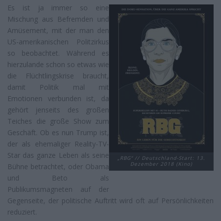
Es ist ja immer so eine
Mischung aus Befremden und
Amüsement, mit der man den
US-amerikanischen Politzirkus
so beobachtet. Während es
hierzulande schon so etwas wie
die Flüchtlingskrise braucht,
damit Politik mal mit
Emotionen verbunden ist, da
gehört jenseits des großen
Teiches die große Show zum
Geschäft. Ob es nun Trump ist,
der als ehemaliger Reality-TV-
Star das ganze Leben als seine
„RBG“ // Deutschland-Start: 13.
Dezember 2018 (Kino)
Bühne betrachtet, oder Obama
und Beto als
Publikumsmagneten auf der
Gegenseite, der politische Auftritt wird oft auf Persönlichkeiten
reduziert.