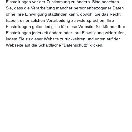
Einstellungen vor der Zustimmung zu ändern.
Bitte beachten
kleingewachsenen Frau, ihr Scharfsinn, der ihn anzog und
Sie, dass die Verarbeitung mancher personenbezogener Daten
weswegen er bis zu seinem Tod 2010 bei ihr blieb.
ohne Ihre Einwilligung stattfinden kann, obwohl Sie das Recht
haben, einer solchen Verarbeitung zu widersprechen. Ihre
Einstellungen gelten lediglich für diese Website. Sie können Ihre
Einstellungen jederzeit ändern oder Ihre Einwilligung widerrufen,
indem Sie zu dieser Website zurückkehren und unten auf der
Webseite auf die Schaltfläche "Datenschutz" klicken.
Das sind auch die beiden Themen, welche die Regisseurinnen
Betsy West
und
Julie Cohen
in ihrem Dokumentarfilm in den
Vordergrund stellen.
RBG
, das auf dem
Sundance Film Festival
2018
Premiere feierte, verbindet Einblicke in das Privatleben von
Ginsburg mit ihrem fortlaufenden Kampf gegen Unterdrückung.
Letzterer ließ sie zu einem Idol für zahlreiche Menschen werden,