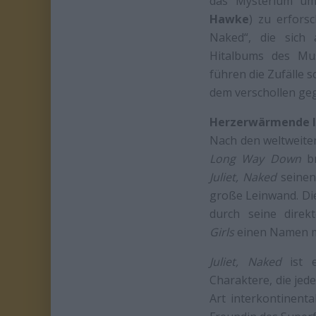
das Mysterium um
Hawke
) zu erforsc
Naked“, die sich 
Hitalbums des Musi
führen die Zufälle s
dem verschollen geg
Herzerwärmende I
Nach den weltweite
Long Way Down
br
Juliet, Naked
seinen
große Leinwand. D
durch seine direk
Girls
einen Namen m
Juliet, Naked
ist e
Charaktere, die jede
Art interkontinent