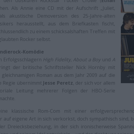
 den obskuren Rockstar Tucker Crowe (
Ethan
hen. Als Annie eine CD mit der Aufschrift „Juliet,
als akustische Demoversion des 25-Jahre-alten
kers herausstellt, aus dem Briefkasten fischt,
chlussendlich zu einem schicksalshaften Treffen mit
laubten Rocker selbst.
ndierock-Komödie
n Erfolgsschlagern
High Fidelity
,
About a Boy
und
A
ingt der britische Schriftsteller Nick Hornby mit
 gleichnamigen Roman aus dem Jahr 2009 auf die
„Jul
No
ie Regie übernimmt
Jesse Peretz
, der sich vor allem
toriale Leitung mehrerer Folgen der HBO-Serie
achte.
ine klassische Rom-Com mit einer erfolgversprechen
r auf eigene Art in sich verkorkst, doch sympathisch sind, b
aler Dreiecksbeziehung, in der sich ironischerweise Span