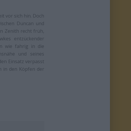
it vor sich hin. Doch
wischen Duncan und
en Zenith recht früh,
awkes entzückender
en wie fahrig in die
ensnähe und seines
en Einsatz verpasst
m in den Köpfen der