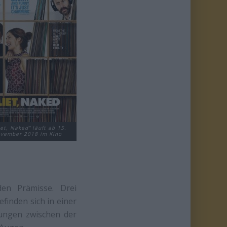
iet, Naked“ läuft ab 15.
vember 2018 im Kino
den Prämisse. Drei
efinden sich in einer
nungen zwischen der