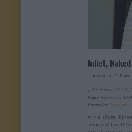
Juliet, Naked
Lara von Dehn
Drama
„Juliet, Naked“, UK/USA,
Regie
: Jesse Peretz;
Dre
Darsteller
:
Rose Byrne
,
Annie (
Rose Byrn
Duncan (
Chris O’D