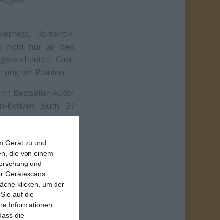
 Augen.
verness, Romantik,
t nicht nur an den
gezeichneten Cast,
erung der Pointen.
enn Bestseller-Autor
n-fiktiven Buch
31
igenen Leben trägt.
Personen so gut zum
riftigen Grund: „Ich
em Gerät zu und
n, die von einem
forschung und
ber Gerätescans
äche klicken, um der
Sie auf die
ere Informationen
dass die