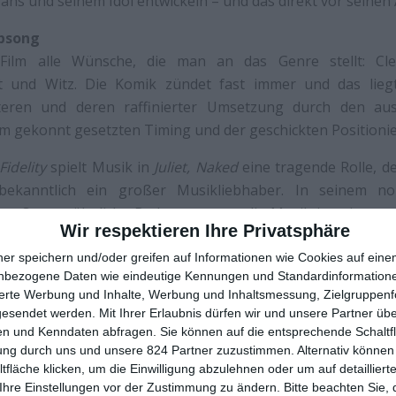
ans und seinem Idol entwickeln – und das direkt vor seinen
opsong
 Film alle Wünsche, die man an das Genre stellt: Cle
t und Witz. Die Komik zündet fast immer und das lieg
kteren und deren raffinierter Umsetzung durch den aus
m gekonnt gesetzten Timing und der geschickten Positioni
Fidelity
spielt Musik in
Juliet, Naked
eine tragende Rolle, d
bekanntlich ein großer Musikliebhaber. In seinem no
e außergewöhnliche Bedeutung aus, die Musik in seinem e
Wir respektieren Ihre Privatsphäre
lingt es, die Wirkung von Musik auf das Leben realer 
, wie Hornby. Und dafür gibt es laut eigener Aussage einen t
ner speichern und/oder greifen auf Informationen wie Cookies auf ein
nbezogene Daten wie eindeutige Kennungen und Standardinformatione
il ich keine Popsongs schreiben kann.“
sierte Werbung und Inhalte, Werbung und Inhaltsmessung, Zielgruppen
gesendet werden.
Mit Ihrer Erlaubnis dürfen wir und unsere Partner ü
n und Kenndaten abfragen. Sie können auf die entsprechende Schaltfl
ung durch uns und unsere 824 Partner zuzustimmen. Alternativ können 
fläche klicken, um die Einwilligung abzulehnen oder um auf detailliert
Ihre Einstellungen vor der Zustimmung zu ändern.
Bitte beachten Sie, 