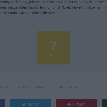
ornby-Verfilmung geht ins Herz wie ins Ohr. Mit viel Herz, liebenswert
nem ausgefeilten Gespür für Humor ist "Juliet, Naked" trotz einer mit
ebeskomödie wie aus dem Bilderbuch.
7
von 10
 Hawke
Jesse Peretz
Nick Hornby
Rose Byrne
TWITTER
PINTEREST