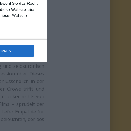
obwohl Sie das Recht
 diese Website. Sie
 dieser Website
TIMMEN
 und selbstironisch
session über. Dieses
chlussendlich in der
er Crowe trifft und
m Tucker nichts von
ilms – sprudelt der
 tiefer Empathie für
 beleuchten, der des