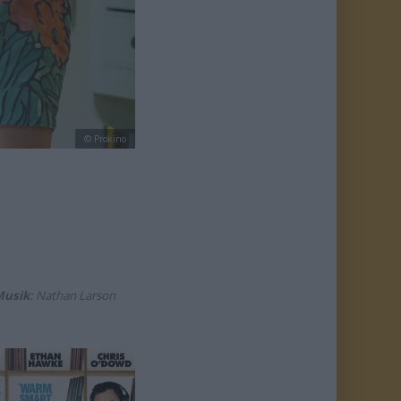
© Prokino
Musik
: Nathan Larson