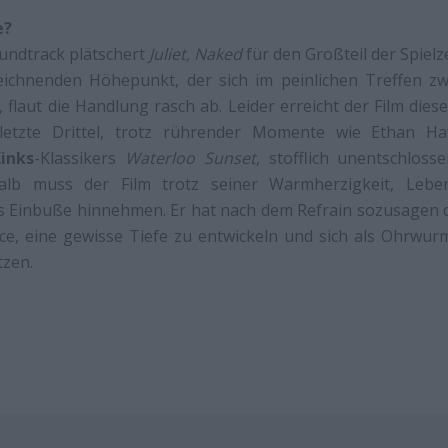
e?
undtrack plätschert
Juliet, Naked
für den Großteil der Spielze
eichnenden Höhepunkt, der sich im peinlichen Treffen z
 flaut die Handlung rasch ab. Leider erreicht der Film dies
letzte Drittel, trotz rührender Momente wie Ethan H
inks
-Klassikers
Waterloo Sunset
, stofflich unentschloss
alb muss der Film trotz seiner Warmherzigkeit, Leb
 Einbuße hinnehmen. Er hat nach dem Refrain sozusagen d
ce, eine gewisse Tiefe zu entwickeln und sich als Ohrwur
tzen.