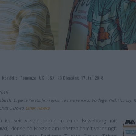
Komödie
Romanze
UK
USA
Dienstag, 17. Juli 2018
 2018
hbuch
: Evgenia Peretz, Jim Taylor, Tamara Jenkins;
Vorlage
: Nick Hornby;
 Chris O’Dowd,
Ethan Hawke
e
) ist seit vielen Jahren in einer Beziehung mit
owd
), der seine Freizeit am liebsten damit verbringt,