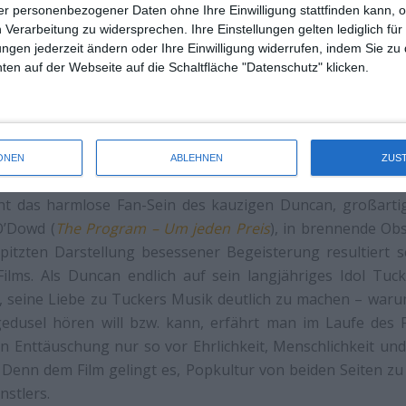
r personenbezogener Daten ohne Ihre Einwilligung stattfinden kann, 
 Verarbeitung zu widersprechen. Ihre Einstellungen gelten lediglich für
ungen jederzeit ändern oder Ihre Einwilligung widerrufen, indem Sie zu
en auf der Webseite auf die Schaltfläche "Datenschutz" klicken.
ONEN
ABLEHNEN
ZUS
t das harmlose Fan-Sein des kauzigen Duncan, großartig
O’Dowd (
The Program – Um jeden Preis
), in brennende Ob
pitzten Darstellung besessener Begeisterung resultiert s
ilms. Als Duncan endlich auf sein langjähriges Idol Tuck
, seine Liebe zu Tuckers Musik deutlich zu machen – waru
dusel hören will bzw. kann, erfährt man im Laufe des F
 Enttäuschung nur so vor Ehrlichkeit, Menschlichkeit und
 Denn dem Film gelingt es, Popkultur von beiden Seiten zu
nstlers.