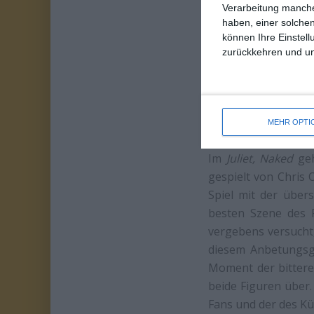
Verarbeitung manche
haben, einer solchen
können Ihre Einstell
zurückkehren und unt
MEHR OPTI
Im
Juliet, Naked
geh
gespielt von Chris 
Spiel mit der übers
besten Szene des F
vergebens versucht
diesem Anbetungsge
Moment der bitteren
beide Figuren über.
Fans und der des Kü