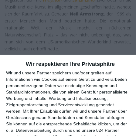
Musik und die Kunst im allgemeinen geschaffen hatte, wandte
sich der Raumfahrt zu. Genauer
Neil Armstrong
, der 1969 als
erster Mensch den Mond betreten hatte. Die emotional-
irrationale Welt der Musik macht der nüchternen
Naturwissenschaft Platz – das war nicht unbedingt das, was
man sich von dem US-amerikanischen Wunderkind erwartet,
vielleicht auch erhofft hatte.
Ein Traum kann viele Formen annehmen
Wir respektieren Ihre Privatsphäre
Glücklicherweise zeigt der erst 33-jährige Ausnahmeregisseur
Wir und unsere Partner speichern und/oder greifen auf
bei seinem nunmehr vierten Langfilm – auch sein Debüt 2009
Informationen wie Cookies auf einem Gerät zu und verarbeiten
(
Guy and Madeline on a Park Bench
) war ein Musical –, dass er
personenbezogene Daten wie eindeutige Kennungen und
thematisch nicht so festgefahren ist, wie er uns bisher glauben
Standardinformationen, die von einem Gerät für personalisierte
ließ. Zumal
First Man
doch mehr Gemeinsamkeiten zu den
Werbung und Inhalte, Werbung und Inhaltsmessung,
Vorgängern hat, als man im Vorfeld vermutet hätte. Denn es
Zielgruppenforschung und Serviceentwicklung gesendet
geht hier nur zum Teil um die Technik, die es der NASA
werden.
Mit Ihrer Erlaubnis dürfen wir und unsere Partner über
seinerzeit erlaubte, nach den Sternen zu greifen. Vielmehr folgen
Gerätescans genaue Standortdaten und Kenndaten abfragen.
wir hier einem Träumer, der seinen Blick immer in Richtung
Sie können auf die entsprechende Schaltfläche klicken, um der
Himmel lenkt – selbst dann, wenn um ihn herum alles in
o. a. Datenverarbeitung durch uns und unsere 824 Partner