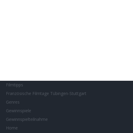
Filmstarts 2019
Filmstarts 2020
Filmstarts 2021
Filmstarts 2022
Filmstarts 2023
Filmstarts 2024
Filmstarts 2025
Filmstarts 2026
Filmtastic
Filmtipps
Französische Filmtage Tübingen-Stuttgart
Genres
Gewinnspiele
Gewinnspielteilnahme
Home