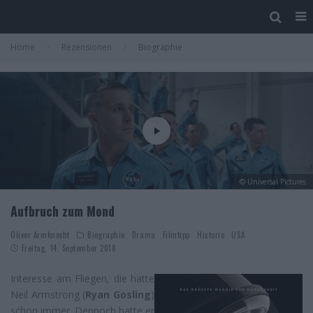
Home
Rezensionen
Biographie
© Universal Pictures
Aufbruch zum Mond
Oliver Armknecht
Biographie
Drama
Filmtipp
Historie
USA
Freitag, 14. September 2018
Interesse am Fliegen, die hatte
Neil Armstrong (
Ryan Gosling
)
schon immer. Dennoch hatte er