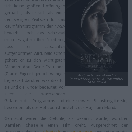
sich keine großen Hoffnungen
gemacht, als er sich als einer
der wenigen Zivilisten für das
Raumfahrtprogramm der NASA
bewarb. Doch das Schicksal
meint es gut mit ihm. Nicht nur,
dass er tatsächlich
aufgenommen wird, bald schon
gehört er zu den wichtigsten
Männern dort. Seine Frau Janet
(
Claire Foy
) ist jedoch weniger
„Aufbruch zum Mond“ //
Deutschland-Start: 8. November
begeistert darüber, was dies für
2018 (Kino)
sie und die Kinder bedeutet. Vor
allem die wachsenden
Gefahren des Programms sind eine schwere Belastung für sie,
besonders als der Höhepunkt ansteht: der Flug zum Mond.
Gemischt waren die Gefühle, als bekannt wurde, worüber
Damien Chazelle
einen Film dreht. Ausgerechnet der
Regisseur, der mit
Whiplash
und
La La Land
zwei Oden an die