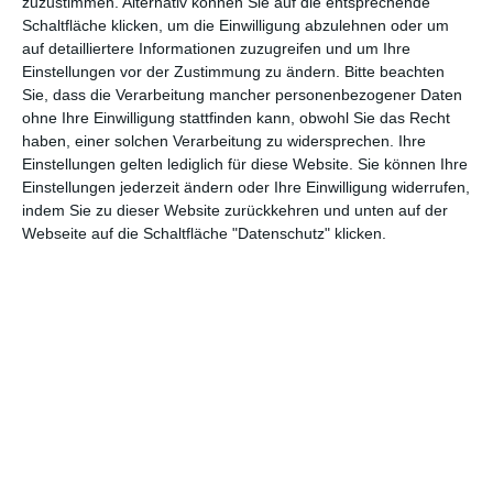
Flammen steht.
zuzustimmen. Alternativ können Sie auf die entsprechende
Schaltfläche klicken, um die Einwilligung abzulehnen oder um
auf detailliertere Informationen zuzugreifen und um Ihre
Einstellungen vor der Zustimmung zu ändern.
Bitte beachten
Sie, dass die Verarbeitung mancher personenbezogener Daten
ohne Ihre Einwilligung stattfinden kann, obwohl Sie das Recht
haben, einer solchen Verarbeitung zu widersprechen. Ihre
Einstellungen gelten lediglich für diese Website. Sie können Ihre
Einstellungen jederzeit ändern oder Ihre Einwilligung widerrufen,
indem Sie zu dieser Website zurückkehren und unten auf der
Webseite auf die Schaltfläche "Datenschutz" klicken.
Der Grund: Auch Armstrong brannte lichterloh. Basierend auf der
erfolgreichen Biografie
First Man: The Life of Neil A.
Armstrong
von
James R. Hansen
führt uns Chazelle vor Augen,
wie ein früheres Trauma des Piloten sein späteres Leben prägte.
Das mag etwas vereinfacht sein, erklärt auch nur unzureichend
die charakterlichen Schwächen des Mannes, der den eigenen
Tod nicht fürchtete, aber nicht in der Lage war, das Thema
überhaupt in den Mund zu nehmen. Andererseits ist ein solcher