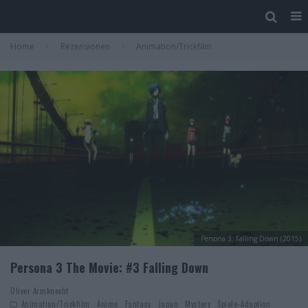
Home
Rezensionen
Animation/Trickfilm
Persona 3: Falling Down (2015)
Persona 3 The Movie: #3 Falling Down
Oliver Armknecht
Animation/Trickfilm
Anime
Fantasy
Japan
Mystery
Spiele-Adaption