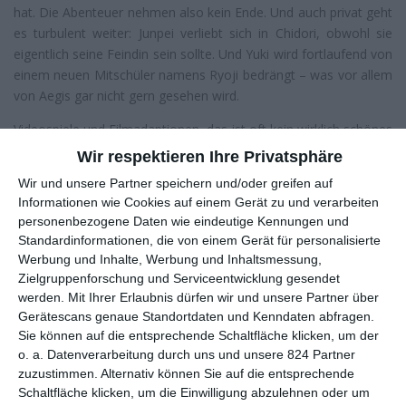
hat. Die Abenteuer nehmen also kein Ende. Und auch privat geht
es turbulent weiter: Junpei verliebt sich in Chidori, obwohl sie
eigentlich seine Feindin sein sollte. Und Yuki wird fortlaufend von
einem neuen Mitschüler namens Ryoji bedrängt – was vor allem
von Aegis gar nicht gern gesehen wird.
Videospiele und Filmadaptionen, das ist oft kein wirklich schönes
Erlebnis. Meistens scheitern sie daran, dass der Reiz der Vorlage
Wir respektieren Ihre Privatsphäre
darin liegt, selbst aktiv an der Geschichte teilzunehmen. Wird sie
Wir und unsere Partner speichern und/oder greifen auf
jedoch nur erzählt, man selbst zum passiven Zuschauer
Informationen wie Cookies auf einem Gerät zu und verarbeiten
degradiert, offenbaren sie, wie wenig an ihnen dran ist. Am
personenbezogene Daten wie eindeutige Kennungen und
ehesten bieten sich daher noch Spiele mit viel Inhalt an,
Standardinformationen, die von einem Gerät für personalisierte
Rollenspiele zum Beispiel. Und tatsächlich sah es bei „Persona
Werbung und Inhalte, Werbung und Inhaltsmessung,
3“ anfangs noch so aus, als würde hier mal die Ausnahme der
Zielgruppenforschung und Serviceentwicklung gesendet
Regel bestätigt. Zumindest der erste Teil
Spring of Birth
gefiel
werden.
Mit Ihrer Erlaubnis dürfen wir und unsere Partner über
durch seine mysteriöse Stimmung. Wer das Original nicht
Gerätescans genaue Standortdaten und Kenndaten abfragen.
Sie können auf die entsprechende Schaltfläche klicken, um der
gespielt hatte, durfte sich unentwegt fragen, was denn dran ist
o. a. Datenverarbeitung durch uns und unsere 824 Partner
an dieser eigenartigen Dark Hour und den umherirrenden
zuzustimmen. Alternativ können Sie auf die entsprechende
Schatten, den makaberen Särgen.
Schaltfläche klicken, um die Einwilligung abzulehnen oder um