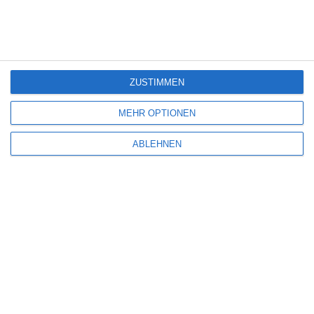
6
ZUSTIMMEN
MEHR OPTIONEN
ABLEHNEN
EVIL DEAD BURN
Oliver Armknecht
Horror
USA
Donnerstag, 9. Juli 2026
SCHREIBE EINEN KOMMENTAR
Deine E-Mail-Adresse wird nicht veröffentlicht.
Erforderliche Felder sind
mit
*
markiert