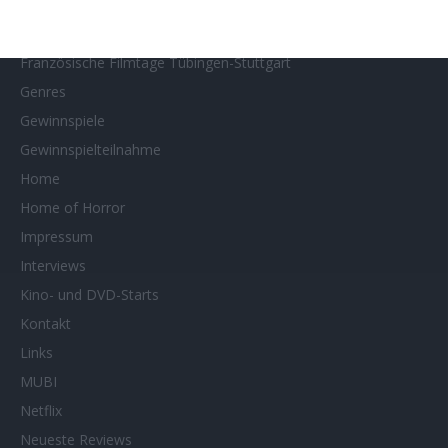
Filmtastic
Filmtipps
Französische Filmtage Tübingen-Stuttgart
Genres
Gewinnspiele
Gewinnspielteilnahme
Home
Home of Horror
Impressum
Interviews
Kino- und DVD-Starts
Kontakt
Links
MUBI
Netflix
Neueste Reviews