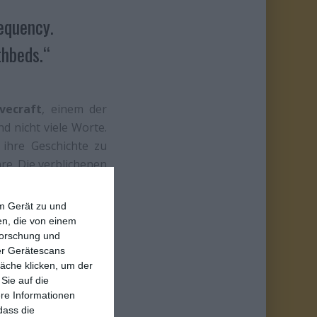
equency.
thbeds.“
ovecraft
, einem der
nd nicht viele Worte.
ihre Geschichte zu
re. Die verblichenen
n sie existiert. Ob
ichtsdestotrotz die
em Gerät zu und
rt, dass etwas nicht
n, die von einem
forschung und
nd dabei von einem
ber Gerätescans
 lange unklar.
äche klicken, um der
Sie auf die
ere Informationen
dass die