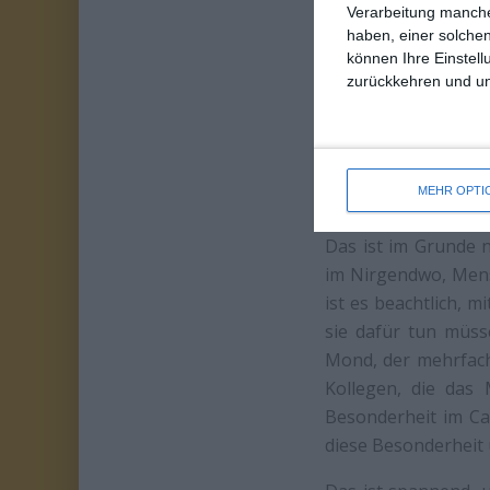
Verarbeitung manche
haben, einer solchen
können Ihre Einstell
zurückkehren und unt
MEHR OPTI
Zurückhaltend und
Das ist im Grunde n
im Nirgendwo, Mensc
ist es beachtlich, m
sie dafür tun müsse
Mond, der mehrfach 
Kollegen, die das 
Besonderheit im Ca
diese Besonderheit