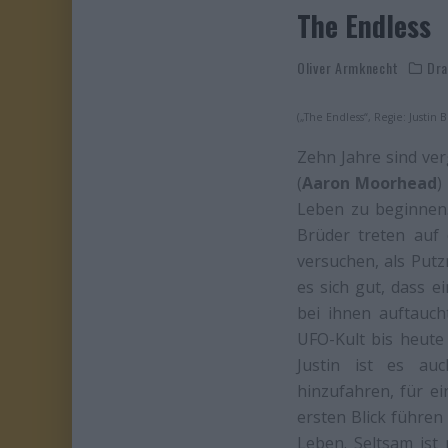
The Endless
Oliver Armknecht
Dr
(„The Endless“, Regie: Justi
Zehn Jahre sind ver
(
Aaron Moorhead
)
Leben zu beginnen. 
Brüder treten auf 
versuchen, als Put
es sich gut, dass e
bei ihnen auftauc
UFO-Kult bis heute
Justin ist es au
hinzufahren, für ei
ersten Blick führen
Leben. Seltsam ist 