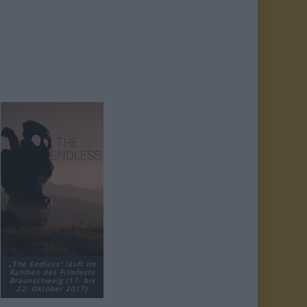
„The Endless“ läuft im
Rahmen des Filmfests
Braunschweig (17. bis
22. Oktober 2017)