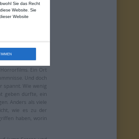
obwohl Sie das Recht
 diese Website. Sie
 dieser Website
TIMMEN
Horrorfilms. Ein Ort
rkommnisse. Und doch
ter spannt. Wie wenig
ht geben dürfte, ein
en. Anders als viele
icht, wie es zu der
riffen haben, worin