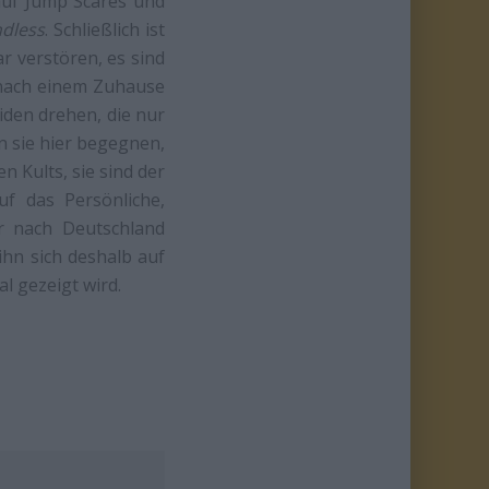
auf Jump Scares und
dless
. Schließlich ist
r verstören, es sind
h nach einem Zuhause
eiden drehen, die nur
 sie hier begegnen,
 Kults, sie sind der
f das Persönliche,
är nach Deutschland
ihn sich deshalb auf
l gezeigt wird.