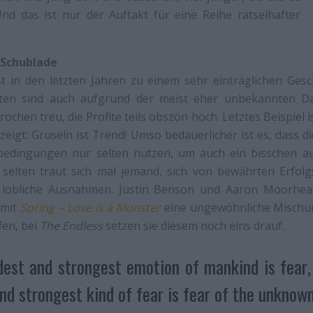
 Und das ist nur der Auftakt für eine Reihe rätselhafter
 Schublade
t in den letzten Jahren zu einem sehr einträglichen Gesch
ten sind auch aufgrund der meist eher unbekannten Dars
chen treu, die Profite teils obszön hoch. Letztes Beispiel i
zeigt: Gruseln ist Trend! Umso bedauerlicher ist es, dass d
edingungen nur selten nutzen, um auch ein bisschen a
selten traut sich mal jemand, sich von bewährten Erfolg
 löbliche Ausnahmen. Justin Benson und Aaron Moorhead
 mit
Spring – Love Is a Monster
eine ungewöhnliche Mischu
fen, bei
The Endless
setzen sie diesem noch eins drauf.
dest and strongest emotion of mankind is fear,
nd strongest kind of fear is fear of the unknown