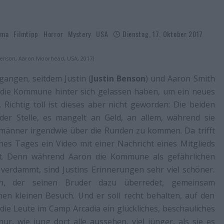
ama
Filmtipp
Horror
Mystery
USA
Dienstag, 17. Oktober 2017
n Benson, Aaron Moorhead, USA, 2017)
gangen, seitdem Justin (
Justin Benson
) und Aaron Smith
 die Kommune hinter sich gelassen haben, um ein neues
Richtig toll ist dieses aber nicht geworden: Die beiden
der Stelle, es mangelt an Geld, an allem, während sie
zmänner irgendwie über die Runden zu kommen. Da trifft
ines Tages ein Video mit einer Nachricht eines Mitglieds
ht. Denn während Aaron die Kommune als gefährlichen
 verdammt, sind Justins Erinnerungen sehr viel schöner.
ch, der seinen Bruder dazu überredet, gemeinsam
nen kleinen Besuch. Und er soll recht behalten, auf den
 die Leute im Camp Arcadia ein glückliches, beschauliches
nur, wie jung dort alle aussehen, viel jünger, als sie es