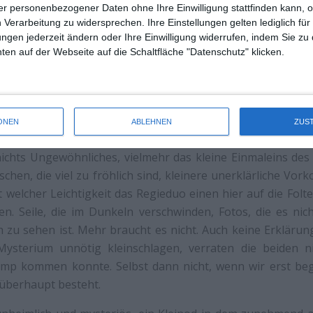
r personenbezogener Daten ohne Ihre Einwilligung stattfinden kann, 
 Verarbeitung zu widersprechen. Ihre Einstellungen gelten lediglich für
ungen jederzeit ändern oder Ihre Einwilligung widerrufen, indem Sie zu
en auf der Webseite auf die Schaltfläche "Datenschutz" klicken.
ONEN
ABLEHNEN
ZUS
 persönlich
ichts Ungewöhnliches, vielmehr das kleine Einmaleins des 
hen, die viel zu fröhlich sind, kleinere unerklärliche Vo
it welcher Leichtigkeit das Regieduo einen hier auf die Fol
n. Seile, die im Dunkeln verschwinden, Fotos, die es nic
zu sehen ist. Mehr braucht es nicht. Auch keine Erklärung
Mysterium unnötig kleinschlagen, verraten die beiden n
mp kommen konnte. Selbst dann nicht, wenn wir erst beg
 überhaupt besteht.