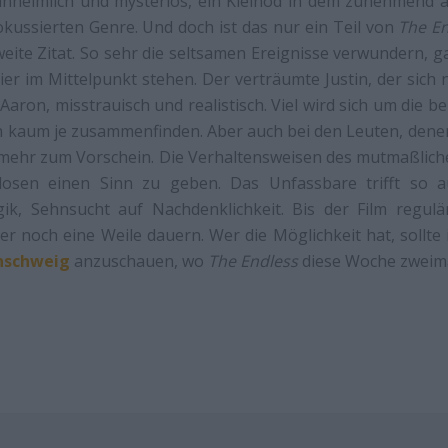
unheimlich und mysteriös, ein Kleinod in dem zunehmend 
kussierten Genre. Und doch ist das nur ein Teil von
The En
eite Zitat. So sehr die seltsamen Ereignisse verwundern, ga
ier im Mittelpunkt stehen. Der verträumte Justin, der sic
Aaron, misstrauisch und realistisch. Viel wird sich um die b
h kaum je zusammenfinden. Aber auch bei den Leuten, denen
mehr zum Vorschein. Die Verhaltensweisen des mutmaßlichen
losen einen Sinn zu geben. Das Unfassbare trifft so au
ik, Sehnsucht auf Nachdenklichkeit. Bis der Film regul
er noch eine Weile dauern. Wer die Möglichkeit hat, sollte 
nschweig
anzuschauen, wo
The Endless
diese Woche zweima