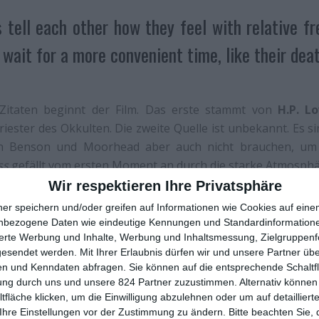
s tell each other how they feel with relative fr
 wait for a more convenient time, like their dea
 Zitaten beginnt der Film. Das erste stammt von
H.P. L
iester des Okkulten. Die zweite Quelle ist unbekannt. Es si
n Benson und Moorhead aber auch nicht brauchen, um 
ss
gefällt vom ersten Moment an durch die starke Atmosphä
nen Gegend, von der man nie genau sagen kann, wo und wan
Wir respektieren Ihre Privatsphäre
tiert. Dazu gibt es einen zurückhaltenden Score, der n
ner speichern und/oder greifen auf Informationen wie Cookies auf ein
che Stimmung unterstützt. Als Zuschauer weiß man hier sofo
nbezogene Daten wie eindeutige Kennungen und Standardinformatione
sierte Werbung und Inhalte, Werbung und Inhaltsmessung, Zielgruppen
s wenn die Brüder sich dem Eingang des Camps nähern u
gesendet werden.
Mit Ihrer Erlaubnis dürfen wir und unsere Partner ü
mden begrüßt werden. Aber was dieses etwas ist, das bleibt
n und Kenndaten abfragen. Sie können auf die entsprechende Schaltfl
ung durch uns und unsere 824 Partner zuzustimmen. Alternativ können 
fläche klicken, um die Einwilligung abzulehnen oder um auf detailliert
Ihre Einstellungen vor der Zustimmung zu ändern.
Bitte beachten Sie, 