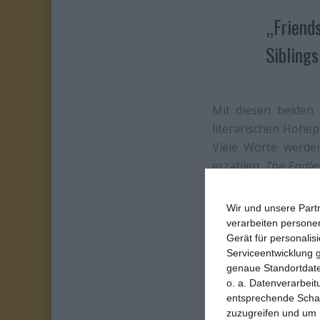
„Friend
Siblings
Mit diesen beiden
literarischen Hohepr
Viele Worte werde
erzählen.
The Endle
Farben der entlege
sie überhaupt exis
Wir und unsere Part
rätselhaft-bedrohli
verarbeiten persone
Gerät für personali
stimmt. Spätesten
Serviceentwicklung 
dauergrinsenden Fre
genaue Standortdate
o. a. Datenverarbeit
entsprechende Schalt
zuzugreifen und um 