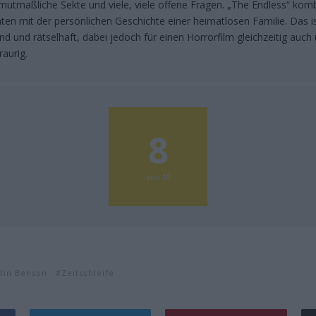
mutmaßliche Sekte und viele, viele offene Fragen. „The Endless“ komb
n mit der persönlichen Geschichte einer heimatlosen Familie. Das is
nd und rätselhaft, dabei jedoch für einen Horrorfilm gleichzeitig auc
raurig.
8
von 10
stin Benson
Zeitschleife