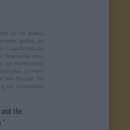
äft für die Studios
teller gering, die
st
Es
, das derzeit alle
ie Filmemacher diese
us der Komfortzone
srezepten zu lösen.
 zum Beispiel. Die
ng aus Liebesdrama
 and the
.“