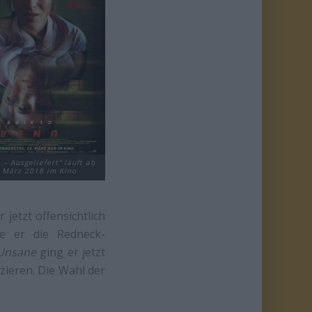
– Ausgeliefert“ läuft ab
 März 2018 im Kino
jetzt offensichtlich
e er die Redneck-
Unsane
ging er jetzt
zieren. Die Wahl der