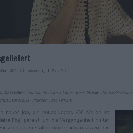
geliefert
iller
USA
Donnerstag, 1. März 2018
gh;
Darsteller
: Jonathan Bernstein, James Greer;
Musik
: Thomas Newman
Joshua Leonard, Jay Pharoah, Juno Temple
in neuer Job, ein neues Leben. 450 Meilen ist
laire Foy
) gereist, um die Vergangenheit hinter
or allem ihren Stalker hinter sich zu lassen, der