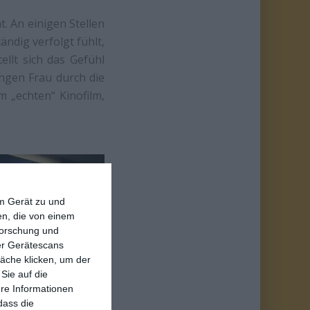
. An einigen Stellen
ndig verfolgt fühlt,
ellt sich das Gefühl
ungen Frau durch die
m „echten“ Kinofilm,
em Gerät zu und
n, die von einem
forschung und
ber Gerätescans
äche klicken, um der
Sie auf die
ere Informationen
dass die
pischer, wenn auch