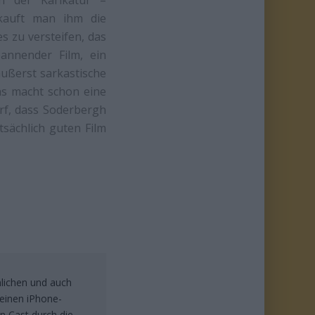
 kauft man ihm die
es zu versteifen, das
annender Film, ein
äußerst sarkastische
as macht schon eine
rf, dass Soderbergh
tsächlich guten Film
lichen und auch
n einen iPhone-
n Cast durch die