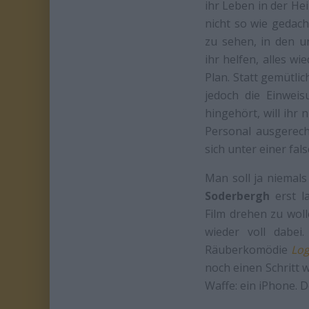
ihr Leben in der He
nicht so wie gedach
zu sehen, in den u
ihr helfen, alles w
Plan. Statt gemütli
jedoch die Einweis
hingehört, will ihr
Personal ausgerech
sich unter einer fals
Man soll ja niemal
Soderbergh
erst l
Film drehen zu woll
wieder voll dabe
Räuberkomödie
Log
noch einen Schritt 
Waffe: ein iPhone. 