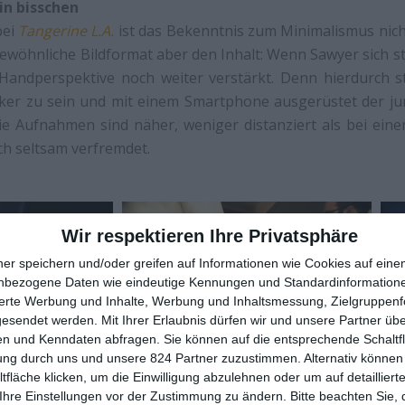
in bisschen
bei
Tangerine L.A.
ist das Bekenntnis zum Minimalismus nicht
ewöhnliche Bildformat aber den Inhalt: Wenn Sawyer sich stä
Handperspektive noch weiter verstärkt. Denn hierdurch st
alker zu sein und mit einem Smartphone ausgerüstet der j
e Aufnahmen sind näher, weniger distanziert als bei eine
ch seltsam verfremdet.
Wir respektieren Ihre Privatsphäre
ner speichern und/oder greifen auf Informationen wie Cookies auf ein
nbezogene Daten wie eindeutige Kennungen und Standardinformatione
sierte Werbung und Inhalte, Werbung und Inhaltsmessung, Zielgruppen
gesendet werden.
Mit Ihrer Erlaubnis dürfen wir und unsere Partner ü
n und Kenndaten abfragen. Sie können auf die entsprechende Schaltfl
ung durch uns und unsere 824 Partner zuzustimmen. Alternativ können 
fläche klicken, um die Einwilligung abzulehnen oder um auf detailliert
Ihre Einstellungen vor der Zustimmung zu ändern.
Bitte beachten Sie, 
 sieht es dann auch danach aus, als wäre
Unsane
ein ty