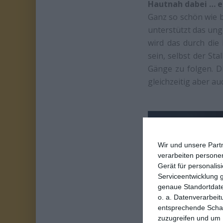
Hautnah dabei … e
Ganz so schön wie 
unterstützt das ung
wird das durch die 
sein, selbst der St
Gänge zu folgen. Di
gleichzeitig aber au
Wir und unsere Part
verarbeiten persone
Gerät für personali
Serviceentwicklung 
genaue Standortdate
o. a. Datenverarbeit
entsprechende Schalt
zuzugreifen und um 
Zumindest anfangs