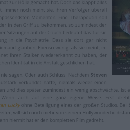
imat zur Hölle gemacht hat. Doch das klappt alles
t. Immer noch meint sie, ihren Verfolger überall
npassendsten Momenten. Eine Therapeutin soll
ieder in den Griff zu bekommen, so zumindest der
cher Sitzungen auf der Couch bedeutet das für sie
ung in die Psychiatrie. Dass sie dort gar nicht
 niemand glauben. Ebenso wenig, als sie meint, im
net ihren Stalker wiedererkannt zu haben, der
chen Identität in die Anstalt geschlichen hat.
„Unsane 
29.
s nie sagen. Oder auch Schluss. Nachdem
Steven
autstark verkündet hatte, niemals wieder einen
en und dies später zumindest ein wenig abschwächte, ist er 
i. Wenn auch auf eine ganz eigene Weise. Erst dreht
an Lucky
ohne Beteiligung eines der großen Studios. Bei
weiter, will sich noch mehr von seinem Hollywooderbe distan
Denn hiermit hat er den kompletten Film gedreht.