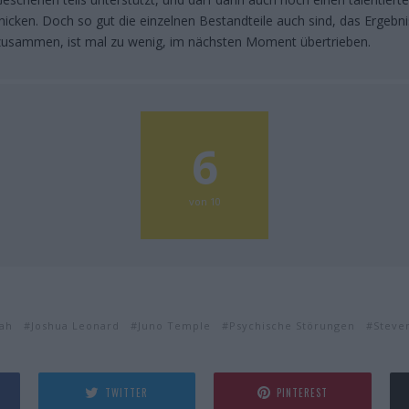
hicken. Doch so gut die einzelnen Bestandteile auch sind, das Ergebnis 
t zusammen, ist mal zu wenig, im nächsten Moment übertrieben.
6
von 10
oah
Joshua Leonard
Juno Temple
Psychische Störungen
Steve
TWITTER
PINTEREST