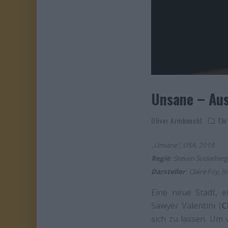
Unsane – Aus
Oliver Armknecht
Thr
„Unsane“, USA, 2018
Regie
: Steven Soderber
Darsteller
: Claire Foy, 
Eine neue Stadt, e
Sawyer Valentini (
C
sich zu lassen. Um v