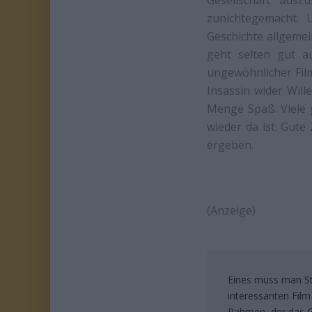
zunichtegemacht. 
Geschichte allgemein
geht selten gut au
ungewöhnlicher Film
Insassin wider Will
Menge Spaß. Viele 
wieder da ist. Gute
ergeben.
(Anzeige)
Eines muss man St
interessanten Film 
Rahmen, der das Ge