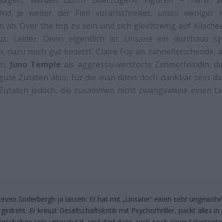
Und je weiter der Film voranschreitet, umso weniger
 ab. Over the top zu sein und sich gleichzeitig auf Klische
s. Leider. Denn eigentlich ist
Unsane
ein durchaus sp
, dazu noch gut besetzt. Claire Foy als zähnefletschende, 
en,
Juno Temple
als aggressiv-verstörte Zimmerfeindin, d
gute Zutaten also, für die man dann doch dankbar sein da
 Zutaten jedoch, die zusammen nicht zwangsweise einen ta
even Soderbergh ja lassen: Er hat mit „Unsane“ einen sehr ungewöhn
gedreht. Er kreuzt Gesellschaftskritik mit Psychothriller, packt alles i
schehen teils unterstützt, und darf dann auch noch einen talentierte