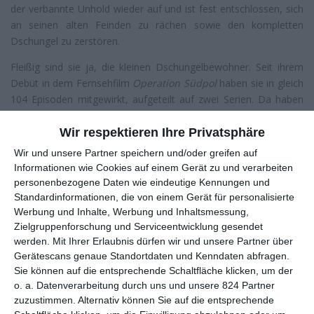
der verbannte Unhold wieder auf und ist fest entschlossen, sich
an seinen alten Feinden zu rächen sowie den kompletten
Dschungel zu zerstören.
Fleißig sind sie ja, die kleinen Dschungelbewohner. Seit ihrem
Debüt in dem Fernsehfilm
Operation Südpol
haben sie in gleich
104 Episoden mitgewirkt, aufgeteilt auf zwei Serien. Da haben
sie es sich redlich verdient, doch auch einmal auf der großen
Leinwand ihr Unwesen zu treiben. Gesagt getan: Nachdem
Das
Wir respektieren Ihre Privatsphäre
große Kinoabenteuer
im Juni beim prestigeträchtigen
Annecy
Wir und unsere Partner speichern und/oder greifen auf
Animationsfestival
seine Premiere feierte, anschließend unter
Informationen wie Cookies auf einem Gerät zu und verarbeiten
anderem daheim in Frankreich und in England in die Kinos kam,
personenbezogene Daten wie eindeutige Kennungen und
ist im Januar auch Deutschland an der Reihe. Und das ist etwas,
Standardinformationen, die von einem Gerät für personalisierte
auf das sich Fans von eher kindlichen Animationsfilmen
Werbung und Inhalte, Werbung und Inhaltsmessung,
Zielgruppenforschung und Serviceentwicklung gesendet
durchaus freuen dürfen.
werden.
Mit Ihrer Erlaubnis dürfen wir und unsere Partner über
Im Dschungel, da wächst keine Abwechslung
Gerätescans genaue Standortdaten und Kenndaten abfragen.
Klar, anspruchsvoll ist die Geschichte nicht. Der Böse wird gleich
Sie können auf die entsprechende Schaltfläche klicken, um der
zu Beginn als solcher etabliert, bewegt sich auch keinen Meter
o. a. Datenverarbeitung durch uns und unsere 824 Partner
zuzustimmen. Alternativ können Sie auf die entsprechende
vom Fleck. Ein bisschen wird noch an einem Background für ihn