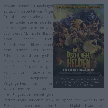
Wo auch immer der Koala Igor
auftaucht, bedeutet das Ärger
für die Dschungelbewohner.
Immer wieder stellen sich ihm
die Dschungelasse in den Weg,
doch dieses Mal hat ihr Einsatz
einen hohen Preis:
Stachelschwein Ricky kommt
beim Kampf ums Leben.
Schockiert von diesem großen
Verlust lösen sich die Asse
daraufhin auf. Doch so ganz
kommt Tigerin Natacha von
ihrer kämpferischen
„Die Dschungelhelden – Das
große Kinoabenteuer“ läuft ab 4.
Vergangenheit nicht los.
Januar 2018 im Kino
Ausgerechnet ihr Sohn Maurice
– ein Pinguin, den sie bei Igors
letztem Angriff adoptiert hat –, will gegen ihren Willen in ihre
Fußstapfen treten. Und zu allem Übel taucht plötzlich auch noch