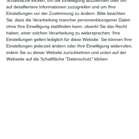
Schaltfläche klicken, um die Einwilligung abzulehnen oder um
gebastelt. Im Grunde reicht es aber zu sagen: Er will alles
auf detailliertere Informationen zuzugreifen und um Ihre
zerstören, die Helden wollen dies verhindern.
Das große
Einstellungen vor der Zustimmung zu ändern.
Bitte beachten
Kinoabenteuer
besteht dann auch in erster Linie aus Szenen,
Sie, dass die Verarbeitung mancher personenbezogener Daten
die dieses Prinzip wiederholen, bis irgendwann der Film vorbei
ohne Ihre Einwilligung stattfinden kann, obwohl Sie das Recht
ist. Ein bisschen mehr Abwechslung wäre an der Stelle schön
haben, einer solchen Verarbeitung zu widersprechen. Ihre
gewesen, auf Dauer ist der Kampf gegen den fiesen Koala nicht
Einstellungen gelten lediglich für diese Website. Sie können Ihre
unbedingt spannend.
Einstellungen jederzeit ändern oder Ihre Einwilligung widerrufen,
indem Sie zu dieser Website zurückkehren und unten auf der
Webseite auf die Schaltfläche "Datenschutz" klicken.
Dafür hat der Film aber andere Stärken. Eine davon ist die Optik.
Wie immer gilt auch hier: Man darf nicht mit denselben