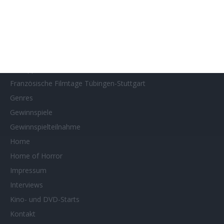
Filmstarts 2024
Filmstarts 2025
Filmstarts 2026
Filmtastic
Filmtipps
Französische Filmtage Tübingen-Stuttgart
Genres
Gewinnspiele
Gewinnspielteilnahme
Home
Home of Horror
Impressum
Interviews
Kino- und DVD-Starts
Kontakt