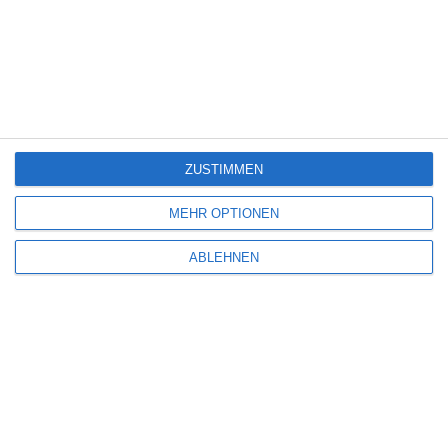
TIERISCH ABGEFAHREN – RETTET DIE PETS
Oliver Armknecht
Abenteuer
Action
Animation/Trickfilm
Frankreich
Komödie
Samstag, 14. März 2026
7
ZUSTIMMEN
MEHR OPTIONEN
ABLEHNEN
ASTERIX & OBELIX: DER KAMPF DER HÄUPTLINGE
Oliver Armknecht
Abenteuer
Animation/Trickfilm
Comic-Adaption
Fantasy
Frankreich
Komödie
Netflix
Serie
Mittwoch, 30. April 2025