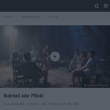
Home
Rezensionen
Horror
© Universal Pictures
Wahrheit oder Pflicht
Oliver Armknecht
Horror
USA
Dienstag, 8. Mai 2018