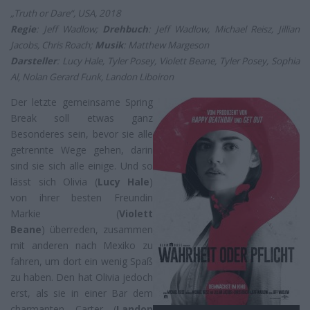
„Truth or Dare“, USA, 2018
Regie
: Jeff Wadlow;
Drehbuch
: Jeff Wadlow, Michael Reisz, Jillian
Jacobs, Chris Roach;
Musik
: Matthew Margeson
Darsteller
: Lucy Hale, Tyler Posey, Violett Beane, Tyler Posey, Sophia
Al, Nolan Gerard Funk, Landon Liboiron
Der letzte gemeinsame Spring
Break soll etwas ganz
Besonderes sein, bevor sie alle
getrennte Wege gehen, darin
sind sie sich alle einige. Und so
lässt sich Olivia (
Lucy Hale
)
von ihrer besten Freundin
Markie (
Violett
Beane
) überreden, zusammen
mit anderen nach Mexiko zu
fahren, um dort ein wenig Spaß
zu haben. Den hat Olivia jedoch
erst, als sie in einer Bar dem
charmanten Carter (
Landon