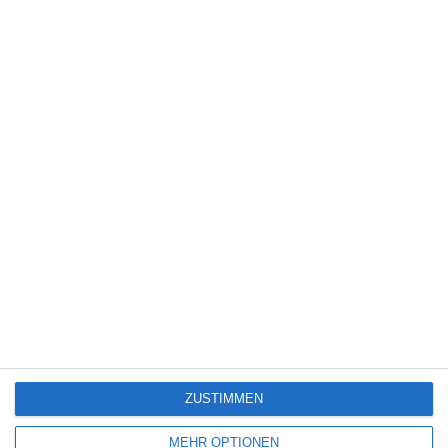
Jeff Wadlow
Landon Liboiron
Lucy Hale
Nolan Gerard Funk
Sophia Al
Tyler Posey
Violett Beane
FACEBOOK
TWITTER
PINTEREST
EMAIL
ÄHNLICHE BEITRÄGE
4
ZUSTIMMEN
MEHR OPTIONEN