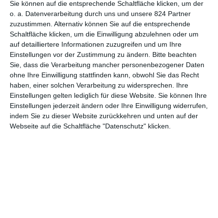
Namen hat sich Blum aber in erster Linie mit billig produzierten
Sie können auf die entsprechende Schaltfläche klicken, um der
Horrorstreifen gemacht, die oftmals ein Vielfaches der
o. a. Datenverarbeitung durch uns und unsere 824 Partner
Produktionskosten wieder einspielen. Da sind durchaus
zuzustimmen. Alternativ können Sie auf die entsprechende
angesehene Titel dabei, unter anderem
Get Out
,
The Purge –
Schaltfläche klicken, um die Einwilligung abzulehnen oder um
auf detailliertere Informationen zuzugreifen und um Ihre
Die Säuberung
oder
Insidious
. Aber auch richtige Rohrkrepierer
Einstellungen vor der Zustimmung zu ändern.
Bitte beachten
– siehe das aktuelle
Wahrheit oder Pflicht
.
Sie, dass die Verarbeitung mancher personenbezogener Daten
Alkohol, Blödsinn und ein bisschen Geknutsche
ohne Ihre Einwilligung stattfinden kann, obwohl Sie das Recht
Das zugrundeliegende Spiel dürfte den meisten Zuschauern aus
haben, einer solchen Verarbeitung zu widersprechen. Ihre
Einstellungen gelten lediglich für diese Website. Sie können Ihre
anderen Teeniefilmen bekannt sein. Meist entscheidet das
Einstellungen jederzeit ändern oder Ihre Einwilligung widerrufen,
Drehen der Flasche, wer an der Reihe ist. Derjenige muss sich
indem Sie zu dieser Website zurückkehren und unten auf der
nun aussuchen, ob er eine Frage wahrheitsgemäß beantworten
Webseite auf die Schaltfläche "Datenschutz" klicken.
oder doch lieber eine Aufgabe erfüllen muss. Je nach Mitspielern,
die ja Fragen und Aufgaben festlegen, kann das schnell peinlich
werden. Zumindest in Filmen bedeutet das meistens jedoch in
erster Linie, dass kräftig gesoffen und wild durch die Runde
geknutscht werden muss – gerne auch mit dem eigenen
Geschlecht, was bei solchen Geschichten dann als lustig
durchgehen soll.