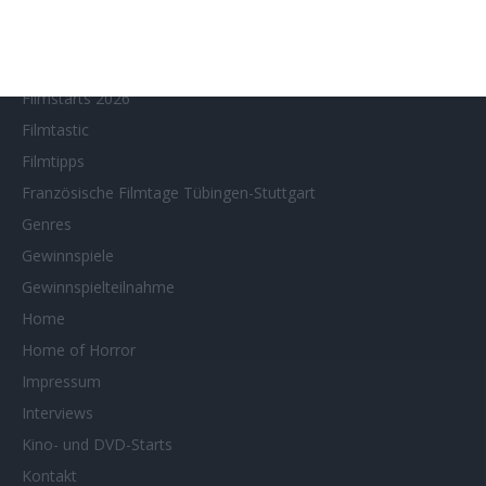
Filmstarts 2023
Filmstarts 2024
Filmstarts 2025
Filmstarts 2026
Filmtastic
Filmtipps
Französische Filmtage Tübingen-Stuttgart
Genres
Gewinnspiele
Gewinnspielteilnahme
Home
Home of Horror
Impressum
Interviews
Kino- und DVD-Starts
Kontakt