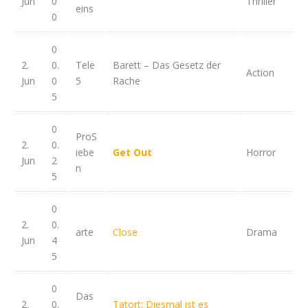
Jun
0
Thriller
eins
0
0
2.
0.
Tele
Barett – Das Gesetz der
Action
Jun
0
5
Rache
5
0
ProS
2.
0.
iebe
Get Out
Horror
Jun
2
n
5
0
2.
0.
arte
Close
Drama
Jun
4
5
0
Das
2.
0.
Tatort: Diesmal ist es