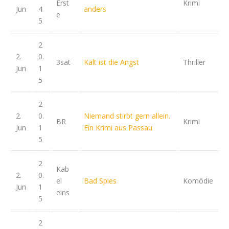
Erst
Krimi
Jun
4
anders
e
5
2
2.
0.
3sat
Kalt ist die Angst
Thriller
Jun
1
5
2
2.
0.
Niemand stirbt gern allein.
BR
Krimi
Jun
1
Ein Krimi aus Passau
5
2
Kab
2.
0.
el
Bad Spies
Komödie
Jun
1
eins
5
2