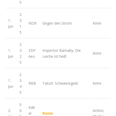
5
2
1.
3.
NDR
Gegen den Strom
Krimi
Jun
1
5
2
1.
3.
ZDF
Inspector Barnaby: Die
Krimi
Jun
2
neo
Leiche ist heiß
5
2
1.
3.
RBB
Tatort: Schweinegeld
Krimi
Jun
4
5
0
Kab
2.
0.
Action,
el
Ronin