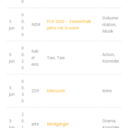
0
0
Dokume
3.
0.
FCK 2020 – Zweieinhalb
NDR
ntation,
Jun
0
Jahre mit Scooter
Musik
0
0
Kab
3.
0.
Action,
el
Taxi, Taxi
Jun
2
Komödie
eins
5
0
3.
0.
ZDF
Eifersucht
Krimi
Jun
3
0
2
3.
0.
Drama,
arte
Blindgänger
Jun
1
Komödie