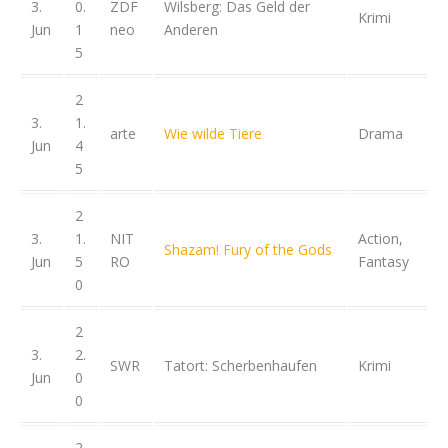
3.
0.
ZDF
Wilsberg: Das Geld der
Krimi
Jun
1
neo
Anderen
5
2
3.
1.
arte
Wie wilde Tiere
Drama
Jun
4
5
2
3.
1.
NIT
Action,
Shazam! Fury of the Gods
Jun
5
RO
Fantasy
0
2
3.
2.
SWR
Tatort: Scherbenhaufen
Krimi
Jun
0
0
2