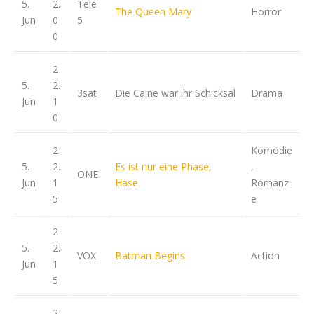
5.
2.
Tele
The Queen Mary
Horror
Jun
0
5
0
2
5.
2.
3sat
Die Caine war ihr Schicksal
Drama
Jun
1
0
2
Komödie
5.
2.
Es ist nur eine Phase,
,
ONE
Jun
1
Hase
Romanz
5
e
2
5.
2.
VOX
Batman Begins
Action
Jun
1
5
2