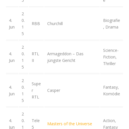
5
e
2
4.
0.
Biografie
RBB
Churchill
Jun
1
, Drama
5
2
Science-
4.
0.
RTL
Armageddon – Das
Fiction,
Jun
1
II
jüngste Gericht
Thriller
5
2
Supe
4.
0.
Fantasy,
r
Casper
Jun
1
Komödie
RTL
5
2
4.
0.
Tele
Action,
Masters of the Universe
Jun
1
5
Fantasy