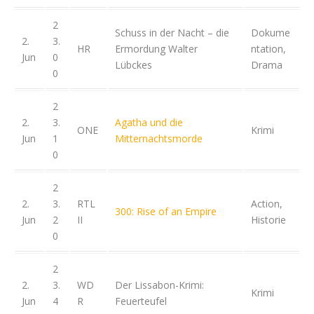
2
Schuss in der Nacht – die
Dokume
2.
3.
HR
Ermordung Walter
ntation,
Jun
0
Lübckes
Drama
0
2
2.
3.
Agatha und die
ONE
Krimi
Jun
1
Mitternachtsmorde
0
2
2.
3.
RTL
Action,
300: Rise of an Empire
Jun
2
II
Historie
0
2
2.
3.
WD
Der Lissabon-Krimi:
Krimi
Jun
4
R
Feuerteufel