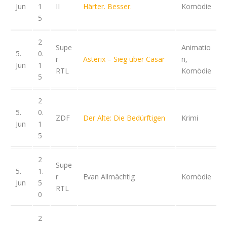
Jun
1
II
Härter. Besser.
Komödie
5
2
Supe
Animatio
5.
0.
r
Asterix – Sieg über Cäsar
n,
Jun
1
RTL
Komödie
5
2
5.
0.
ZDF
Der Alte: Die Bedürftigen
Krimi
Jun
1
5
2
Supe
5.
1.
r
Evan Allmächtig
Komödie
Jun
5
RTL
0
2