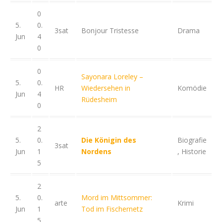
0
5.
0.
3sat
Bonjour Tristesse
Drama
Jun
4
0
0
Sayonara Loreley –
5.
0.
HR
Wiedersehen in
Komödie
Jun
4
Rüdesheim
0
2
5.
0.
Die Königin des
Biografie
3sat
Jun
1
Nordens
, Historie
5
2
5.
0.
Mord im Mittsommer:
arte
Krimi
Jun
1
Tod im Fischernetz
5