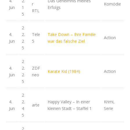
4.
2.
Das Geheimnis meines
r
Komödie
Jun
1
Erfolgs
RTL
5
2
4.
2.
Tele
Take Down – Ihre Familie
Action
Jun
2
5
war das falsche Ziel
5
2
4.
2.
ZDF
Karate Kid (1984)
Action
Jun
2
neo
5
2
4.
2.
Happy Valley – In einer
Krimi,
arte
Jun
4
kleinen Stadt – Staffel 1
Serie
5
2