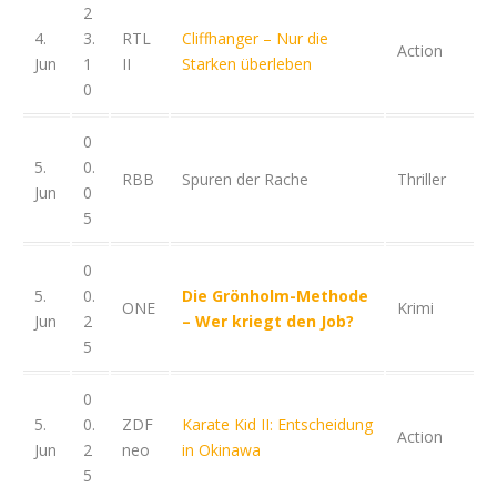
2
4.
3.
RTL
Cliffhanger – Nur die
Action
Jun
1
II
Starken überleben
0
0
5.
0.
RBB
Spuren der Rache
Thriller
Jun
0
5
0
5.
0.
Die Grönholm-Methode
ONE
Krimi
Jun
2
– Wer kriegt den Job?
5
0
5.
0.
ZDF
Karate Kid II: Entscheidung
Action
Jun
2
neo
in Okinawa
5