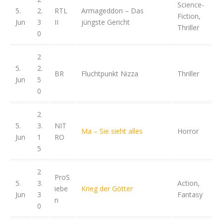
Science-
5.
2.
RTL
Armageddon – Das
Fiction,
Jun
3
II
jüngste Gericht
Thriller
0
2
5.
2.
BR
Fluchtpunkt Nizza
Thriller
Jun
5
0
2
5.
3.
NIT
Ma – Sie sieht alles
Horror
Jun
1
RO
5
2
ProS
5.
3.
Action,
iebe
Krieg der Götter
Jun
3
Fantasy
n
0