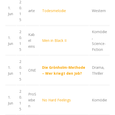
2
1.
0.
arte
Todesmelodie
Western
Jun
1
5
2
Komödie
Kab
1.
0.
,
el
Men in Black II
Jun
1
Science-
eins
5
Fiction
2
1.
0.
Die Grönholm-Methode
Drama,
ONE
Jun
1
– Wer kriegt den Job?
Thriller
5
2
ProS
1.
0.
iebe
No Hard Feelings
Komödie
Jun
1
n
5