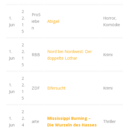
2
ProS
1.
2.
Horror,
iebe
Abigail
Jun
1
Komödie
n
5
2
1.
2.
Nord bei Nordwest: Der
RBB
Krimi
Jun
1
doppelte Lothar
5
2
1.
2.
ZDF
Eifersucht
Krimi
Jun
1
5
2
1.
2.
Mississippi Burning –
arte
Thriller
Jun
4
Die Wurzeln des Hasses