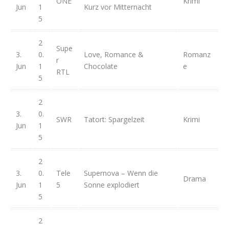
ONE
Krimi
Jun
1
Kurz vor Mitternacht
5
2
Supe
3.
0.
Love, Romance &
Romanz
r
Jun
1
Chocolate
e
RTL
5
2
3.
0.
SWR
Tatort: Spargelzeit
Krimi
Jun
1
5
2
3.
0.
Tele
Supernova – Wenn die
Drama
Jun
1
5
Sonne explodiert
5
2