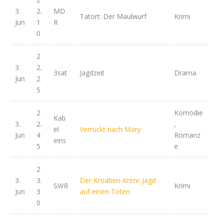
3.
2.
MD
Tatort: Der Maulwurf
Krimi
Jun
1
R
0
2
3.
2.
3sat
Jagdzeit
Drama
Jun
2
5
2
Komödie
Kab
3.
2.
,
el
Verrückt nach Mary
Jun
4
Romanz
eins
5
e
2
3.
3.
Der Kroatien-Krimi: Jagd
SWR
Krimi
Jun
3
auf einen Toten
0