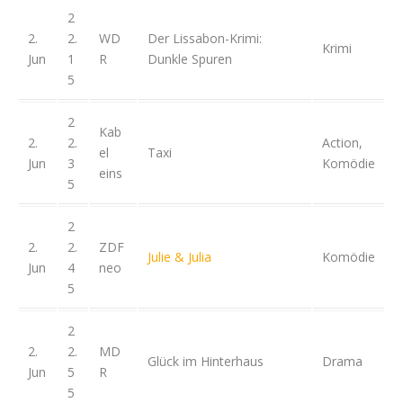
2
2.
2.
WD
Der Lissabon-Krimi:
Krimi
Jun
1
R
Dunkle Spuren
5
2
Kab
2.
2.
Action,
el
Taxi
Jun
3
Komödie
eins
5
2
2.
2.
ZDF
Julie & Julia
Komödie
Jun
4
neo
5
2
2.
2.
MD
Glück im Hinterhaus
Drama
Jun
5
R
5