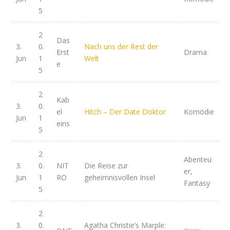
5
2
Das
3.
0.
Nach uns der Rest der
Erst
Drama
Jun
1
Welt
e
5
2
Kab
3.
0.
el
Hitch – Der Date Doktor
Komödie
Jun
1
eins
5
2
Abenteu
3.
0.
NIT
Die Reise zur
er,
Jun
1
RO
geheimnisvollen Insel
Fantasy
5
2
3.
0.
Agatha Christie’s Marple: