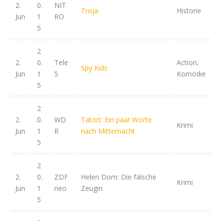
2.
0.
NIT
Troja
Historie
Jun
1
RO
5
2
2.
0.
Tele
Action,
Spy Kids
Jun
1
5
Komödie
5
2
2.
0.
WD
Tatort: Ein paar Worte
Krimi
Jun
1
R
nach Mitternacht
5
2
2.
0.
ZDF
Helen Dorn: Die falsche
Krimi
Jun
1
neo
Zeugin
5