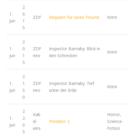
2
1.
0.
ZDF
Requiem für einen Freund
Krimi
Jun
1
5
2
1.
0.
ZDF
Inspector Barnaby: Blick in
Krimi
Jun
1
neo
den Schrecken
5
2
1.
1.
ZDF
Inspector Barnaby: Tief
Krimi
Jun
5
neo
unter der Erde
0
2
Kab
Horror,
1.
2.
el
Predator 2
Science-
Jun
0
eins
Fiction
5