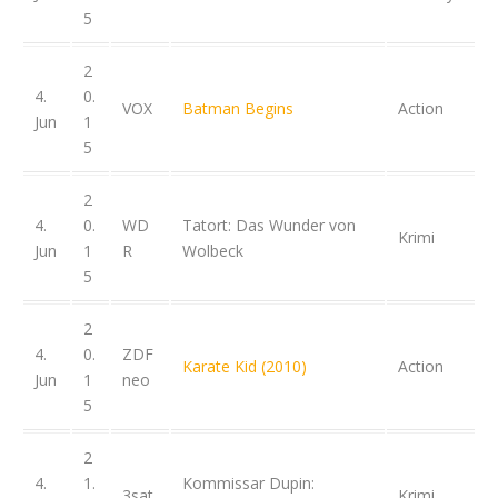
5
2
4.
0.
VOX
Batman Begins
Action
Jun
1
5
2
4.
0.
WD
Tatort: Das Wunder von
Krimi
Jun
1
R
Wolbeck
5
2
4.
0.
ZDF
Karate Kid (2010)
Action
Jun
1
neo
5
2
4.
1.
Kommissar Dupin:
3sat
Krimi