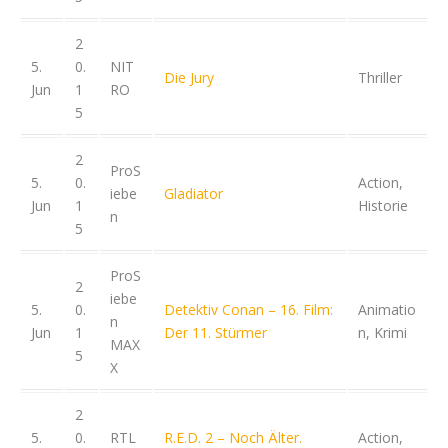
2
5.
0.
NIT
Die Jury
Thriller
Jun
1
RO
5
2
ProS
5.
0.
Action,
iebe
Gladiator
Jun
1
Historie
n
5
ProS
2
iebe
5.
0.
Detektiv Conan – 16. Film:
Animatio
n
Jun
1
Der 11. Stürmer
n, Krimi
MAX
5
X
2
5.
0.
RTL
R.E.D. 2 – Noch Älter.
Action,