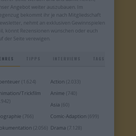
nser Angebot weiter auszubauen. Im
egenzug bekommt ihr je nach Mitgliedschaft
ewsletter, nehmt an exklusiven Gewinnspielen
eil, könnt Rezensionen wünschen oder euch
uf der Seite verewigen.
ENRES
TIPPS
INTERVIEWS
TAGS
benteuer
(1.624)
Action
(2.033)
nimation/Trickfilm
Anime
(740)
.942)
Asia
(60)
iographie
(766)
Comic-Adaption
(699)
okumentation
(2.056)
Drama
(7.128)