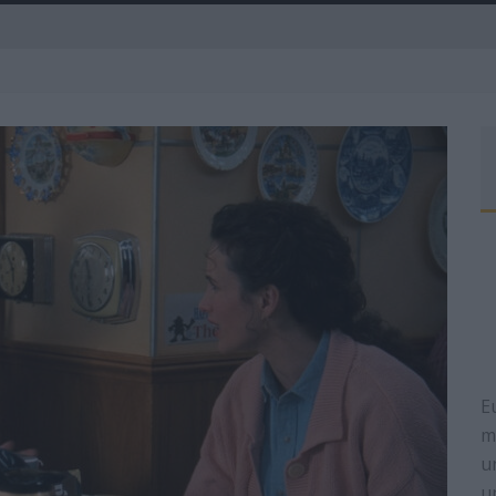
A
E
m
u
u