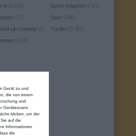
erie
(2.476)
Spiele-Adaption
(131)
platter
(21)
Sport
(345)
tand-up-Comedy
(2)
Thriller
(3.181)
estern
(269)
em Gerät zu und
n, die von einem
forschung und
ber Gerätescans
äche klicken, um der
Sie auf die
ere Informationen
dass die