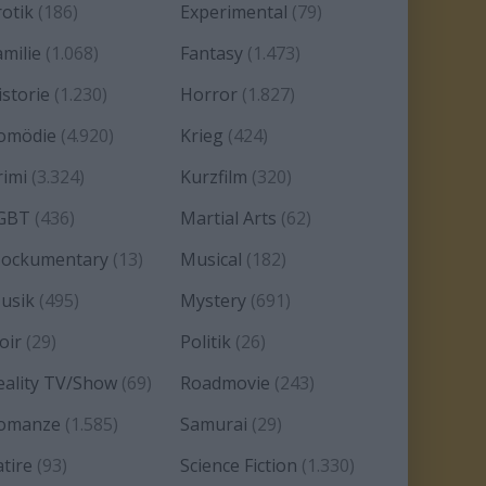
rotik
(186)
Experimental
(79)
amilie
(1.068)
Fantasy
(1.473)
istorie
(1.230)
Horror
(1.827)
omödie
(4.920)
Krieg
(424)
rimi
(3.324)
Kurzfilm
(320)
GBT
(436)
Martial Arts
(62)
ockumentary
(13)
Musical
(182)
usik
(495)
Mystery
(691)
oir
(29)
Politik
(26)
eality TV/Show
(69)
Roadmovie
(243)
omanze
(1.585)
Samurai
(29)
atire
(93)
Science Fiction
(1.330)