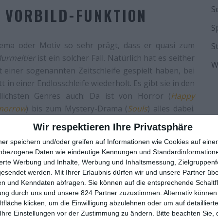
S
T VORBILD-FUNKTION
S
hema oder Motiv so sehr prägt, dass er quasi zum
S
Murmeltier
ist ein solcher Fall. Natürlich hat es seither
W
t einer sogenannten Zeitschleife gespielt haben, bei
 in einer Endlosschleife wiederholt. Es gibt sie in den
edlichsten Genres auch: Da ist von Horror (
Happy
morrow
) bis zum Mystery-Drama (
Souls
) alles dabei.
end gewesen, dass die meisten der Nachfolger einen
Wir respektieren Ihre Privatsphäre
Teilweise suchen sie diesen auch selbst, wenn fleißig
ner speichern und/oder greifen auf Informationen wie Cookies auf ein
t werden, die schon vor 30 Jahren zu sehen waren.
nbezogene Daten wie eindeutige Kennungen und Standardinformatione
sierte Werbung und Inhalte, Werbung und Inhaltsmessung, Zielgruppen
uen des Films vermutlich selbst dann lauter Déjà-vus
gesendet werden.
Mit Ihrer Erlaubnis dürfen wir und unsere Partner ü
t. Da wurde so viel später bei anderen Filmen
n und Kenndaten abfragen. Sie können auf die entsprechende Schaltfl
rmeltier
heute kaum mehr den Eindruck hinterlassen
ung durch uns und unsere 824 Partner zuzustimmen. Alternativ können 
fläche klicken, um die Einwilligung abzulehnen oder um auf detailliert
nen, die Phil unterwegs abläuft, sind zum Standard
Ihre Einstellungen vor der Zustimmung zu ändern.
Bitte beachten Sie, 
 anfängliche Verwirrung ist, der spätere Versuch, das