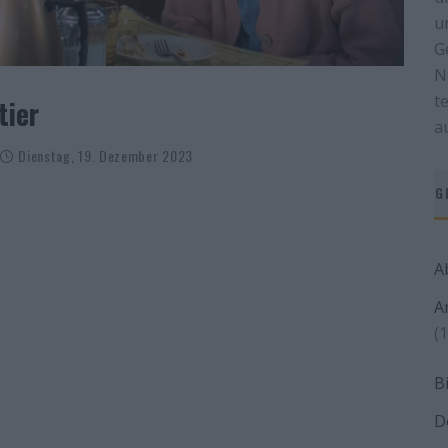
u
G
N
t
tier
a
Dienstag, 19. Dezember 2023
G
A
A
(1
B
D