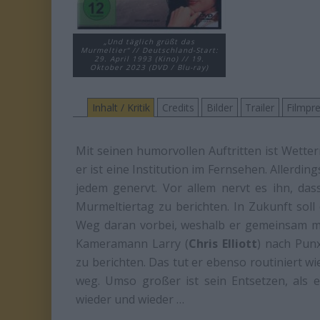
„Und täglich grüßt das
Murmeltier“ // Deutschland-Start:
29. April 1993 (Kino) // 19.
Oktober 2023 (DVD / Blu-ray)
Inhalt / Kritik
Credits
Bilder
Trailer
Filmpre
Mit seinen humorvollen Auftritten ist Wette
er ist eine Institution im Fernsehen. Allerding
jedem genervt. Vor allem nervt es ihn, das
Murmeltiertag zu berichten. In Zukunft soll
Weg daran vorbei, weshalb er gemeinsam mi
Kameramann Larry (
Chris Elliott
) nach Punx
zu berichten. Das tut er ebenso routiniert wie
weg. Umso großer ist sein Entsetzen, als e
wieder und wieder …