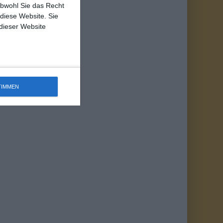
obwohl Sie das Recht
 diese Website. Sie
 dieser Website
TIMMEN