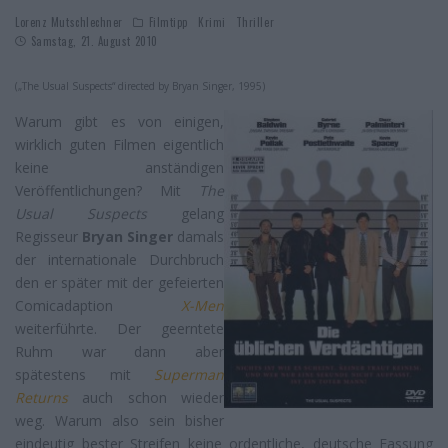
Lorenz Mutschlechner
Filmtipp
Krimi
Thriller
Samstag, 21. August 2010
(„The Usual Suspects“ directed by Bryan Singer, 1995)
Warum gibt es von einigen,
wirklich guten Filmen eigentlich
keine anständigen
Veröffentlichungen? Mit
The
Usual Suspects
gelang
Regisseur
Bryan Singer
damals
der internationale Durchbruch
den er später mit der gefeierten
Comicadaption
X-Men
weiterführte. Der geerntete
Ruhm war dann aber
spätestens mit
Superman
Returns
auch schon wieder
weg. Warum also sein bisher
eindeutig bester Streifen keine ordentliche, deutsche Fassung