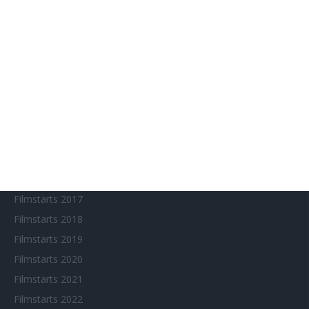
Aktuelle Neuerscheinungen
Amazon Prime Video
Anime on Demand
Arthouse CNMA
Chinesisches Filmfest München
Eventkalender
Fantasy Filmfest Special
Filmfeste
Filmstarts 2017
Filmstarts 2018
Filmstarts 2019
Filmstarts 2020
Filmstarts 2021
Filmstarts 2022