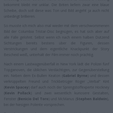
bekommt bleibt mir unklar. Die Briten liefern zwar eine blaue
Scheibe, doch soll diese was Ton und Bild angeht ja auch nicht
unbedingt brillieren.
So musste ich mich also mal wieder mit dem verschwommenen
Bild der Columbia Tristar-Disc begnügen, es hat sich aber auf
alle Fälle gelohnt. Selbst wenn ich nach einem halben Dutzend
Sichtungen bereits bestens über die Figuren, dessen
Verstrickungen und dem eigentliche Knackpunkt der Story
Bescheid weiß, unterhält der Film immer noch prächtig.
Nach einem Lastwagenüberfall in New York lädt die Polizei fünf
Topganoven, die üblichen Verdächtigen, zur Gegenüberstellung
ein. Neben dem Ex-Bullen Keaton (
Gabriel Byrne
) und dessen
verkrüppelten Freund und Trickbetrüger Roger „Verbal“ Kint
(
Kevin Spacey
) darf auch noch der Sprengstoffexperte Hockney
(
Kevin Pollack
) und zwei wesentlich kuriosere Gestalten,
Fenster (
Benicio Del Toro
) und McManus (
Stephen Baldwin
),
bei der hiesigen Polente vorsprechen.