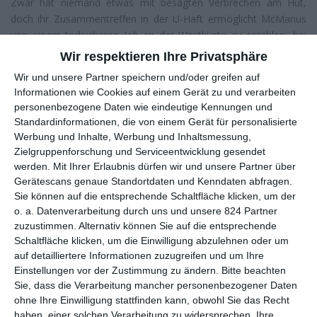
Zwar hat niemand etwas mit besagten Verbrechen am Hut,
doch ihr Zusammentreffen in der U-Haft ermöglicht McManus
von einem todsicheren Job an der Westküste zu erzählen, bei
dem keiner der Anwesenden absagen kann. Über ihren
Wir respektieren Ihre Privatsphäre
Kontaktmann in Los Angeles, Redfoot (
Peter Greene
) kommen
Wir und unsere Partner speichern und/oder greifen auf
sie nach getaner Arbeit zum mysteriösen Anwalt Kobayashi
Informationen wie Cookies auf einem Gerät zu und verarbeiten
(
Pete Postlethwaite
). Von diesem erhalten sie schließlich
personenbezogene Daten wie eindeutige Kennungen und
einen weiteren Job, doch diesmal handelt es sich nicht um ein
Standardinformationen, die von einem Gerät für personalisierte
Angebot sondern um einen Befehl. Keaton & Co wird erklärt,
Werbung und Inhalte, Werbung und Inhaltsmessung,
dass sie alle durch diverseste Delikte dem sagenumwobenen
Zielgruppenforschung und Serviceentwicklung gesendet
Keyser Soze auf die eine oder andere Weise um viel Geld
werden.
Mit Ihrer Erlaubnis dürfen wir und unsere Partner über
gebracht haben, weshalb der aus Ungarn stammende
Gerätescans genaue Standortdaten und Kenndaten abfragen.
Sie können auf die entsprechende Schaltfläche klicken, um der
Mafiaboss jetzt für ein Himmelfahrtskommando ihre Dienste
o. a. Datenverarbeitung durch uns und unsere 824 Partner
einfordert.
zuzustimmen. Alternativ können Sie auf die entsprechende
Obwohl die Zusammenfassung vermuten lässt, es gehe im Film
Schaltfläche klicken, um die Einwilligung abzulehnen oder um
hauptsächlich um irgendwelche ausgeklügelten Verbrechen, ist
auf detailliertere Informationen zuzugreifen und um Ihre
Einstellungen vor der Zustimmung zu ändern.
Bitte beachten
dem überhaupt nicht so. Singer baut seinen Film hauptsächlich
Sie, dass die Verarbeitung mancher personenbezogener Daten
mit Dialog auf. Zum einen quatschen die Gangster
ohne Ihre Einwilligung stattfinden kann, obwohl Sie das Recht
untereinander sehr gerne, dessen Art durchaus an Wortgefechte
haben, einer solchen Verarbeitung zu widersprechen. Ihre