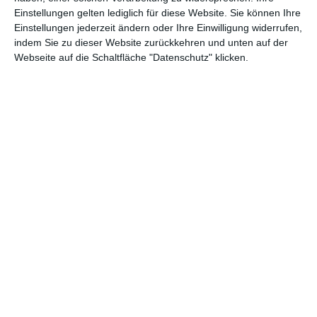
aus
Pulp Fiction
erinnert, zum anderen wird die Geschichte
Einstellungen gelten lediglich für diese Website. Sie können Ihre
primär von Verbal Kint aus der Erzählperspektive vorangetrieben,
Einstellungen jederzeit ändern oder Ihre Einwilligung widerrufen,
der soeben auf dem Polizeirevier von
Chazz Palminteri
verhört
indem Sie zu dieser Website zurückkehren und unten auf der
wird.
Webseite auf die Schaltfläche "Datenschutz" klicken.
Eine weitere Parallele zum Tarantino-Film ist übrigens auch die
nicht chronologisch erzählte Story. Trotz dieser Ähnlichkeiten,
dem verwendeten Gangstermilieu und der Tatsache, dass
The
Usual Suspects
gerade mal ein Jahr nach Tarantinos
Meisterwerk erschien, muss aber hervorgehoben werden, dass
der Film von Singer genügend Eigenpotential mitbringt und
keineswegs eine billige Kopie darstellt. Vielmehr schaffte auch er
ein Glanzstück filmischer Unterhaltungskunst, das ins den
insgesamt ca. 105 Minuten Laufzeit kein einziges mal langweilig
wird.
Die Darsteller gehen in ihren Figuren voll auf, schade nur, dass
Benicio Del Toro relativ schnell wieder von der Bildfläche
verschwindet. Der nuschelnde Hitzkopf stellt für mich
darstellerisch die interessanteste Figur im Quintett dar. Auch der