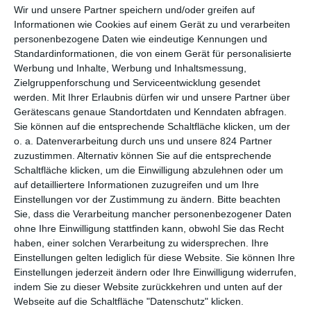
Wir und unsere Partner speichern und/oder greifen auf
Eigentlich standen bei
Transformers: Ära des Untergangs
die
Informationen wie Cookies auf einem Gerät zu und verarbeiten
personenbezogene Daten wie eindeutige Kennungen und
Zeichen auf Erneuerung. So hatten Regisseur
Michael Bay
und
Standardinformationen, die von einem Gerät für personalisierte
Hauptdarsteller
Shia LaBeouf
nach drei immens erfolgreichen
Werbung und Inhalte, Werbung und Inhaltsmessung,
ersten Filmen ihren Ausstieg aus dem Franchise angekündigt.
Zielgruppenforschung und Serviceentwicklung gesendet
Neue Leute sollten ihre Arbeit fortsetzen. Während
werden.
Mit Ihrer Erlaubnis dürfen wir und unsere Partner über
LaBeouf dieser Entscheidung treu blieb und sich ganz
Gerätescans genaue Standortdaten und Kenndaten abfragen.
allgemein von der Blockbuster-Arbeit verabschiedete, ließ sich
Sie können auf die entsprechende Schaltfläche klicken, um der
der auf Krawall-Action spezialisierte Bay darauf ein, doch noch
o. a. Datenverarbeitung durch uns und unsere 824 Partner
einmal zurückzukehren. Ein wirklicher Neustart wurde der vierte
zuzustimmen. Alternativ können Sie auf die entsprechende
Film damit nicht. Zwar wurden die menschlichen Figuren
Schaltfläche klicken, um die Einwilligung abzulehnen oder um
ausgetauscht, Aushängeschild wurde nun Mark Wahlberg.
auf detailliertere Informationen zuzugreifen und um Ihre
Ansonsten heißt es bei dem US-amerikanischen Regisseur aber
Einstellungen vor der Zustimmung zu ändern.
Bitte beachten
Sie, dass die Verarbeitung mancher personenbezogener Daten
business as usual.
ohne Ihre Einwilligung stattfinden kann, obwohl Sie das Recht
Wobei der Austausch der Figuren zumindest dazu geführt hat,
haben, einer solchen Verarbeitung zu widersprechen. Ihre
dass der Einstieg wieder etwas länger dauert. Schließlich
Einstellungen gelten lediglich für diese Website. Sie können Ihre
Einstellungen jederzeit ändern oder Ihre Einwilligung widerrufen,
braucht Bay ein wenig Zeit, um seine Charaktere vorzustellen
indem Sie zu dieser Website zurückkehren und unten auf der
und das Verhältnis untereinander. Viel sollte man davon aber
Webseite auf die Schaltfläche "Datenschutz" klicken.
nicht erwarten. Zwar ist die Hauptfigur hier ein deutliches Stück