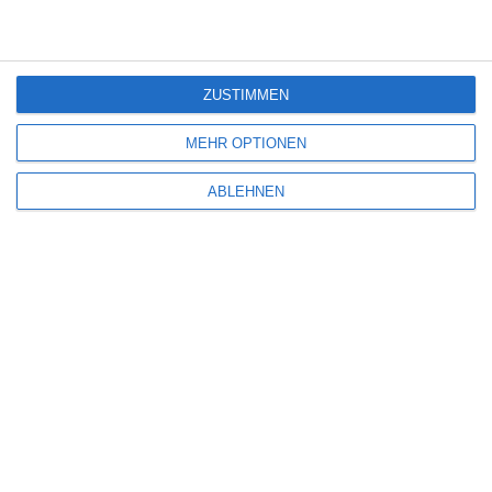
mit
*
markiert
Kommentar
*
ZUSTIMMEN
MEHR OPTIONEN
ABLEHNEN
Name
*
E-Mail-Adresse
*
Website