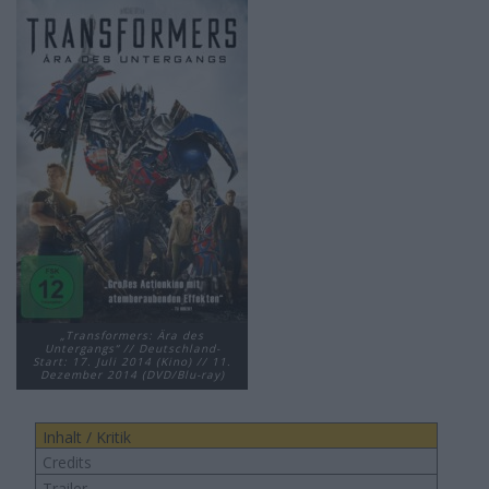
„Transformers: Ära des
Untergangs“ // Deutschland-
Start: 17. Juli 2014 (Kino) // 11.
Dezember 2014 (DVD/Blu-ray)
Inhalt / Kritik
Credits
Trailer