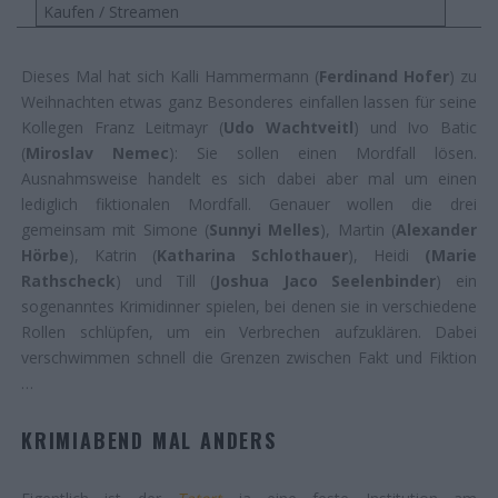
Kaufen / Streamen
Dieses Mal hat sich Kalli Hammermann (
Ferdinand Hofer
) zu
Weihnachten etwas ganz Besonderes einfallen lassen für seine
Kollegen Franz Leitmayr (
Udo Wachtveitl
) und Ivo Batic
(
Miroslav Nemec
): Sie sollen einen Mordfall lösen.
Ausnahmsweise handelt es sich dabei aber mal um einen
lediglich fiktionalen Mordfall. Genauer wollen die drei
gemeinsam mit Simone (
Sunnyi Melles
), Martin (
Alexander
Hörbe
), Katrin (
Katharina Schlothauer
), Heidi
(Marie
Rathscheck
) und Till (
Joshua Jaco Seelenbinder
) ein
sogenanntes Krimidinner spielen, bei denen sie in verschiedene
Rollen schlüpfen, um ein Verbrechen aufzuklären. Dabei
verschwimmen schnell die Grenzen zwischen Fakt und Fiktion
…
KRIMIABEND MAL ANDERS