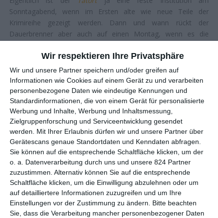
Eigentlich ist der
Tatort
ja eine feste Institution am
Sonntagabend, wenn im Ersten alte wie neue Teile der
Krimireihe gezeigt werden. Dann und wann rückt der
Dauerbrenner aber auch auf einen Montag, wenn es die
Feiertage hergeben. So auch 2022, wenn
Mord unter Misteln
Wir respektieren Ihre Privatsphäre
einen Tag später als üblich gezeigt wird. Das bedeutet für das
Publikum nicht nur, dass es sich 24 Stunden länger anderweitig
Wir und unsere Partner speichern und/oder greifen auf
beschäftigen muss, bis es wieder auf Mörderjagd geht. Aber
Informationen wie Cookies auf einem Gerät zu und verarbeiten
auch in anderer Hinsicht ist der 1219. Teil der
ARD
-
personenbezogene Daten wie eindeutige Kennungen und
Dauerschleife in mehrerer Hinsicht eine Ausnahme. So gibt es
Standardinformationen, die von einem Gerät für personalisierte
Werbung und Inhalte, Werbung und Inhaltsmessung,
mit Weihnachten einen klaren zeitlichen Bezug, was allenfalls
Zielgruppenforschung und Serviceentwicklung gesendet
mal an Halloween (
Das Tor zur Hölle
) oder zu Fastnacht
werden.
Mit Ihrer Erlaubnis dürfen wir und unsere Partner über
(
Kehraus
) vorkommt. Noch größer ist die Umgewöhnung aber
Gerätescans genaue Standortdaten und Kenndaten abfragen.
in Bezug auf das Verbrechen. Denn das gibt es gar nicht,
Sie können auf die entsprechende Schaltfläche klicken, um der
zumindest nicht wirklich.
o. a. Datenverarbeitung durch uns und unsere 824 Partner
zuzustimmen. Alternativ können Sie auf die entsprechende
Genauer greift
Tatort: Mord unter Misteln
auf ein Thema
Schaltfläche klicken, um die Einwilligung abzulehnen oder um
zurück, welches sich seit einer Weile als Freizeitbeschäftigung
auf detailliertere Informationen zuzugreifen und um Ihre
größerer Beliebtheit erfreut: das Krimidinner. Dabei handelt es
Einstellungen vor der Zustimmung zu ändern.
Bitte beachten
sich um eine Art Rollenspiel, bei der alle bestimmte Figuren in
Sie, dass die Verarbeitung mancher personenbezogener Daten