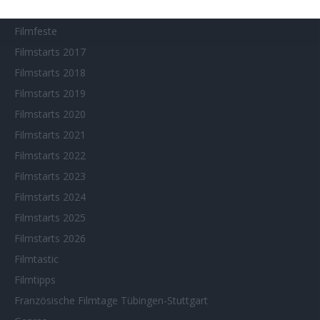
Fantasy Filmfest Special
Filmfeste
Filmstarts 2017
Filmstarts 2018
Filmstarts 2019
Filmstarts 2020
Filmstarts 2021
Filmstarts 2022
Filmstarts 2023
Filmstarts 2024
Filmstarts 2025
Filmstarts 2026
Filmtastic
Filmtipps
Französische Filmtage Tübingen-Stuttgart