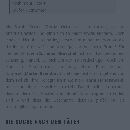
Noch mehr Tatort
Kaufen / Streamen
Als Sarah Monet (
Deniz Orta
) zu sich kommt, ist sie
orientierungslos und kann sich an kaum etwas erinnern. Doch
eines ist klar: Ihr Freund liegt erstochen neben ihr. War sie es,
die ihn getötet hat? Und wenn ja, aus welchem Grund? Für
Leonie Winkler (
Cornelia Gröschel
) ist der Fall besonders
schwierig, handelt es sich bei der Tatverdächtigen doch um
eine alte Schulfreundin. Ihr Vorgesetzter Peter Michael
Schnabel (
Martin Brambach
) zieht sie deshalb umgehend von
dem Fall ab, ihre Kollegin Karin Gorniak (
Karin Hanczewski
)
muss nun ohne sie weiter ermitteln. Dabei stellt sich heraus,
dass in dem Blut Spuren von Monet K.-o.-Tropfen zu finden
sind – und dass die Geschichte deutlich größer ist als
ursprünglich angenommen …
DIE SUCHE NACH DEM TÄTER