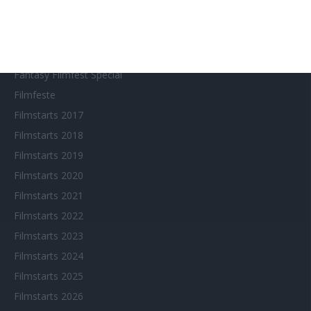
Arthouse CNMA
Chinesisches Filmfest München
Eventkalender
Fantasy Filmfest Special
Filmfeste
Filmstarts 2017
Filmstarts 2018
Filmstarts 2019
Filmstarts 2020
Filmstarts 2021
Filmstarts 2022
Filmstarts 2023
Filmstarts 2024
Filmstarts 2025
Filmstarts 2026