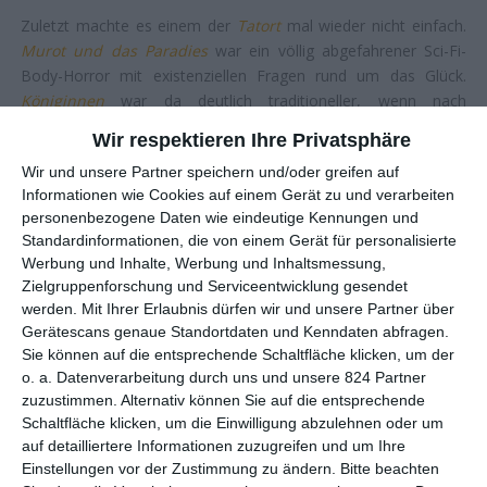
Zuletzt machte es einem der
Tatort
mal wieder nicht einfach.
Murot und das Paradies
war ein völlig abgefahrener Sci-Fi-
Body-Horror mit existenziellen Fragen rund um das Glück.
Königinnen
war da deutlich traditioneller, wenn nach
klassischem Whodunnit-Vorbild der Mord an einem
Wir respektieren Ihre Privatsphäre
übergriffigen Verbandsvorsitzenden geklärt werden musste.
Wir und unsere Partner speichern und/oder greifen auf
Nur konnte man sich nicht entscheiden, was genau man hier
Informationen wie Cookies auf einem Gerät zu und verarbeiten
wollte, weshalb Provinzposse auf Aufklärungsanspruch traf.
personenbezogene Daten wie eindeutige Kennungen und
Wem das alles nicht schmeckte, sondern lieber mal wieder
Standardinformationen, die von einem Gerät für personalisierte
einen „richtigen“ Genrevertreter sehen will, der wird eventuell
Werbung und Inhalte, Werbung und Inhaltsmessung,
bei
Was ihr nicht seht
fündig, dem 1249. Teil des
ARD
-
Zielgruppenforschung und Serviceentwicklung gesendet
Dauerbrenners. Zumindest orientierte man sich hier bei
werden.
Mit Ihrer Erlaubnis dürfen wir und unsere Partner über
klassischen Vorbildern.
Gerätescans genaue Standortdaten und Kenndaten abfragen.
Sie können auf die entsprechende Schaltfläche klicken, um der
Wobei es nicht ganz ohne gesellschaftlichen Anstrich geht. So
o. a. Datenverarbeitung durch uns und unsere 824 Partner
verrät Regisseurin und Co-Autorin
Lena Stahl
(
Mein Sohn
)
zuzustimmen. Alternativ können Sie auf die entsprechende
recht früh, dass da ein Mann unterwegs ist, der Frauen betäubt
Schaltfläche klicken, um die Einwilligung abzulehnen oder um
und sie vergewaltigt. Es darf also mal wieder ein besonders
auf detailliertere Informationen zuzugreifen und um Ihre
frauenfeindliches Exemplar des männlichen Geschlechts
Einstellungen vor der Zustimmung zu ändern.
Bitte beachten