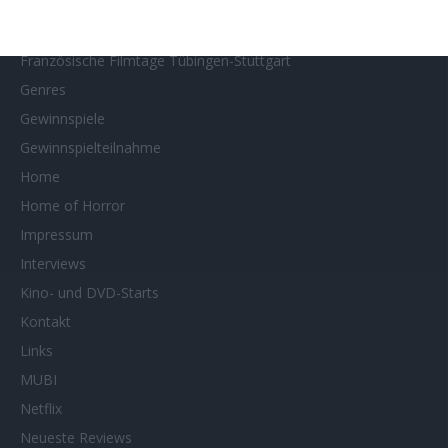
Filmtastic
Filmtipps
Französische Filmtage Tübingen-Stuttgart
Genres
Gewinnspiele
Gewinnspielteilnahme
Home
Home of Horror
Impressum
Interviews
Kino- und DVD-Starts
Kontakt
Links
MUBI
Netflix
Neueste Reviews