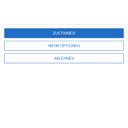
6
ZUSTIMMEN
MEHR OPTIONEN
ABLEHNEN
DER VERLORENE MANN
Markus Solty
Deutschland
Drama
Montag, 4. Mai 2026
SCHREIBE EINEN KOMMENTAR
Deine E-Mail-Adresse wird nicht veröffentlicht.
Erforderliche Felder sind
mit
*
markiert