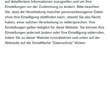
auf detailliertere Informationen zuzugreifen und um Ihre
aufeinander, wenn auch mit nicht immer ganz überzeugendem
Einstellungen vor der Zustimmung zu ändern.
Bitte beachten
Ergebnis.
Sie, dass die Verarbeitung mancher personenbezogener Daten
ohne Ihre Einwilligung stattfinden kann, obwohl Sie das Recht
Verschwörung
, der mittlerweile 1167. Fall der
ARD
-Krimireihe
,
haben, einer solchen Verarbeitung zu widersprechen. Ihre
schließt sich daran mehr oder weniger nahtlos an. Eine
Einstellungen gelten lediglich für diese Website. Sie können Ihre
Atmosphäre der Hoffnungslosigkeit gibt es auch hier,
Einstellungen jederzeit ändern oder Ihre Einwilligung widerrufen,
wenngleich sie mehr mit dem Ermittlerteam zu tun hat, das
indem Sie zu dieser Website zurückkehren und unten auf der
hier an seine Grenzen stößt. Denn wie der Titel bereits verrät,
Webseite auf die Schaltfläche "Datenschutz" klicken.
geht es um mächtige Leute, die im Hintergrund die Strippen
ziehen und die unantastbar erscheinen. Wer dennoch versucht,
ihnen das Handwerk zu legen oder auch nur wagt, in ihre Nähe
zu kommen, der muss dafür einen Preis bezahlen. Das trifft in
Zeiten einer Politikverdrossenheit und des Gefühls, dass die da
eh machen können, was sie wollen, natürlich auf einen Nerv.
Verschwörungstheorien erfreuen sich bekanntlich einer großen
Beliebtheit, sowohl beim Publikum wie auch den Leuten auf
der Straße.
VERSPIELTER FATALISMUS