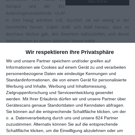
(Das Erste)
Europol und der EU-
Antikorruptionsbehörde OLAF
in Den Haag antreten soll, stochert sie ein wenig in der
Geschichte herum. Dabei stellt sich bald heraus, dass es
durchaus Motive gab, den Beamten kaltzustellen, und dieser
Verbindungen zu einem dubiosen Verein hatte …
Wir respektieren Ihre Privatsphäre
AB IN DEN ABGRUND
Wir und unsere Partner speichern und/oder greifen auf
Informationen wie Cookies auf einem Gerät zu und verarbeiten
Mit menschlichen Abgründen kennen sich die
Tatort
Urgesteine
personenbezogene Daten wie eindeutige Kennungen und
Bibi Fellner und Moritz Eisner natürlich bestens aus. Immer
Standardinformationen, die von einem Gerät für personalisierte
wieder geraten die beiden in finstere Geschichten, welche einen
Werbung und Inhalte, Werbung und Inhaltsmessung,
starken Kontrast zu dem idyllisch-netten Ambiente Wiens
Zielgruppenforschung und Serviceentwicklung gesendet
werden.
Mit Ihrer Erlaubnis dürfen wir und unsere Partner über
bilden. Zuletzt untersuchten sie in
Unten
den Tod eines
Gerätescans genaue Standortdaten und Kenndaten abfragen.
Obdachlosen und kamen dabei skrupellosen Machenschaften
Sie können auf die entsprechende Schaltfläche klicken, um der
auf die Spur. Danach ging es in
Die Amme
um jemanden, der
o. a. Datenverarbeitung durch uns und unsere 824 Partner
gezielt Prostituierte tötet und Kinder entführt. In beiden Fällen
zuzustimmen. Alternativ können Sie auf die entsprechende
wurde auch optisch gleich klargemacht, dass es tief in die
Schaltfläche klicken, um die Einwilligung abzulehnen oder um
Dunkelheit hinabgeht. Da trafen Hoffnungslosigkeit und Tragik