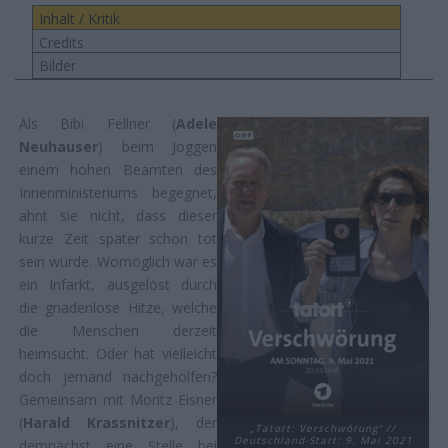
Inhalt / Kritik
Credits
Bilder
Als Bibi Fellner (
Adele
Neuhauser
) beim Joggen
einem hohen Beamten des
Innenministeriums begegnet,
ahnt sie nicht, dass dieser
kurze Zeit später schon tot
sein würde. Womöglich war es
ein Infarkt, ausgelöst durch
die gnadenlose Hitze, welche
die Menschen derzeit
heimsucht. Oder hat vielleicht
doch jemand nachgeholfen?
Gemeinsam mit Moritz Eisner
(
Harald Krassnitzer
), der
„Tatort: Verschwörung“ //
Deutschland-Start: 9. Mai 2021
demnächst eine Stelle bei