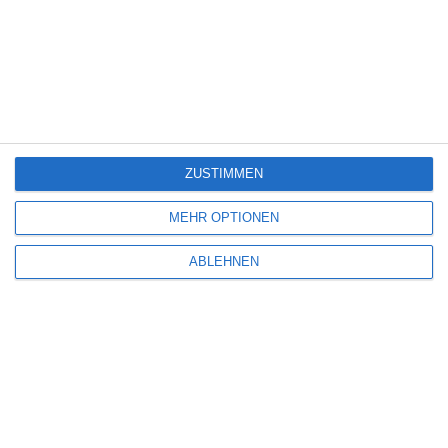
STECKERLFISCHFIASKO
Oliver Armknecht
Deutschland
Komödie
Krimi
Montag, 3. August 2026
6
ZUSTIMMEN
MEHR OPTIONEN
ABLEHNEN
DANOWSKI: NEUNAUGE
Oliver Armknecht
Deutschland
Krimi
Montag, 11. Mai 2026