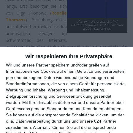
lange. Erst besorgen sie sich
von Olga Filonowa (
Rosalie
Thomass
) Betäubungsmittel,
„Tatort: Herz aus Eis“ //
Deutschland-Start: 22. Februar
anschließend ertränken sie den
2009 (Das Erste)
unliebsamen Zeugen im
Schwimmbad des Internats.
Zunächst sieht alles nach Selbstmord aus, ein Routinefall für
Kriminalhauptkommissarin Klara Blum (
Eva Mattes
) und ihren
Wir respektieren Ihre Privatsphäre
Kollegen Kai Perlmann (
Sebastian Bezzel
). Doch je mehr die
Wir und unsere Partner speichern und/oder greifen auf
beiden ermitteln, umso eigenartiger erscheint ihnen die
Informationen wie Cookies auf einem Gerät zu und verarbeiten
Geschichte …
personenbezogene Daten wie eindeutige Kennungen und
Standardinformationen, die von einem Gerät für personalisierte
EISKALT UND PERFIDE
Werbung und Inhalte, Werbung und Inhaltsmessung,
Zielgruppenforschung und Serviceentwicklung gesendet
werden.
Mit Ihrer Erlaubnis dürfen wir und unsere Partner über
Bei der Kombination aus Regisseur
Ed Herzog
und den
Gerätescans genaue Standortdaten und Kenndaten abfragen.
Schauspieler*innen Sebastian Bezzel und Nora Waldstätten
Sie können auf die entsprechende Schaltfläche klicken, um der
dürften die meisten an die Filmreihe rund um den
o. a. Datenverarbeitung durch uns und unsere 824 Partner
Provinzpolizisten Franz Eberhofer denken, etwa
zuzustimmen. Alternativ können Sie auf die entsprechende
Grießnockerlaffäre
. Mehr als eine Millionen Leute locken die