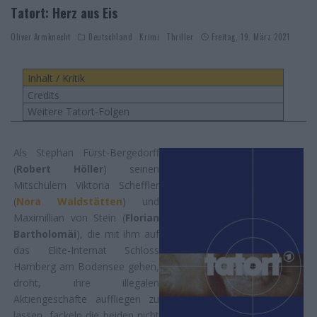
Tatort: Herz aus Eis
Oliver Armknecht
Deutschland
Krimi
Thriller
Freitag, 19. März 2021
Inhalt / Kritik
Credits
Weitere Tatort-Folgen
Als Stephan Fürst-Bergedorff
(
Robert Höller
) seinen
Mitschülern Viktoria Scheffler
(
Nora Waldstätten
) und
Maximillian von Stein (
Florian
Bartholomäi
), die mit ihm auf
das Elite-Internat Schloss
Hamberg am Bodensee gehen,
droht, ihre illegalen
Aktiengeschäfte auffliegen zu
lassen, fackeln die beiden nicht