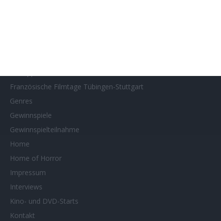
Filmstarts 2023
Filmstarts 2024
Filmstarts 2025
Filmstarts 2026
Filmtastic
Filmtipps
Französische Filmtage Tübingen-Stuttgart
Genres
Gewinnspiele
Gewinnspielteilnahme
Home
Home of Horror
Impressum
Interviews
Kino- und DVD-Starts
Kontakt