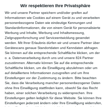
Wir respektieren Ihre Privatsphäre
Dass man beim
Tatort
gern einmal gesellschaftliche Themen
aufgreift und dabei auf Missstände aufmerksam macht, ist kein
Wir und unsere Partner speichern und/oder greifen auf
Informationen wie Cookies auf einem Gerät zu und verarbeiten
Geheimnis. Immer wieder wird versucht, mehr zu sein als nur
personenbezogene Daten wie eindeutige Kennungen und
ein Krimi. Bei
Du bleibst hier
wurde beispielsweise das
Standardinformationen, die von einem Gerät für personalisierte
Phänomen der Gentrifizierung aufgegriffen, wenn in Städten
Werbung und Inhalte, Werbung und Inhaltsmessung,
die Einheimischen zunehmend mit Geld rausgedrängt werden.
Zielgruppenforschung und Serviceentwicklung gesendet
Die Woche davor gab es mit
Totes Herz
einen Film, der ein
werden.
Mit Ihrer Erlaubnis dürfen wir und unsere Partner über
Kapitel aus Zeiten der DDR wiederaufleben ließ. Wer mit
Gerätescans genaue Standortdaten und Kenndaten abfragen.
solchen Geschichten nichts anfangen kann, sollte lieber einen
Sie können auf die entsprechende Schaltfläche klicken, um der
Bogen um
Lenas Tante
machen. Der 1223. Fall der
ARD
-
o. a. Datenverarbeitung durch uns und unsere 824 Partner
Krimireihe begnügt sich nicht damit, eines dieser
zuzustimmen. Alternativ können Sie auf die entsprechende
Gesellschaftsthemen aufzugreifen, sondern gleich zwei, die
Schaltfläche klicken, um die Einwilligung abzulehnen oder um
auf detailliertere Informationen zuzugreifen und um Ihre
miteinander verbunden werden.
Einstellungen vor der Zustimmung zu ändern.
Bitte beachten
Anfangs sieht es dabei aus, als würde der Film in erster Linie
Sie, dass die Verarbeitung mancher personenbezogener Daten
die Verhältnisse in Altenheimen anprangern wollen. So darf das
ohne Ihre Einwilligung stattfinden kann, obwohl Sie das Recht
Publikum erfahren, wie wenig Geld so ein Leben dort wert ist
haben, einer solchen Verarbeitung zu widersprechen. Ihre
Einstellungen gelten lediglich für diese Website. Sie können Ihre
bzw. wie knapp kalkuliert wird, damit sich das Geschäft mit den
Einstellungen jederzeit ändern oder Ihre Einwilligung widerrufen,
Senioren und Seniorinnen überhaupt lohnt. Und als wäre dieser