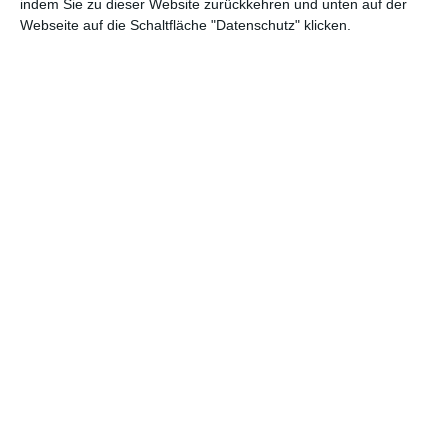
indem Sie zu dieser Website zurückkehren und unten auf der
wirtschaftliche Aspekt nicht schon genug, darf in
Tatort: Lenas
Webseite auf die Schaltfläche "Datenschutz" klicken.
Tante
das komplette Konzept eines Altenheims in Frage
gestellt werden. Eine ausländische Angestellte bietet den Blick
von außen, wenn sie es gar nicht fassen kann, dass überhaupt
Häuser gebaut werden, um darin die Alten unterzukriegen.
Sonderlich weit geht Drehbuchautor
Stefan Dähnert
(
Das
Verhör
) dann aber doch nicht. Wo der Tod anfangs noch in
einem Zusammenhang mit dem Altenheim an sich zu stehen
scheint, verliert Letzteres später an Bedeutung.
UMWERFENDE TANTE
Stattdessen wird sich eines anderen Dauerbrenners der
deutschen Geschichte angenommen: Es dauert nicht lang, bis
klar wird, dass der Tote ein alter Nazi war und dieses
Gedankengut stolz an seinen Enkel weitergegeben hat. Die
Antwort, so weit scheint klar, muss irgendwie damit
zusammenhängen. Oder doch nicht?
Tatort: Lenas
Tante
schlägt auf jeden Fall ein paar Haken und lässt das