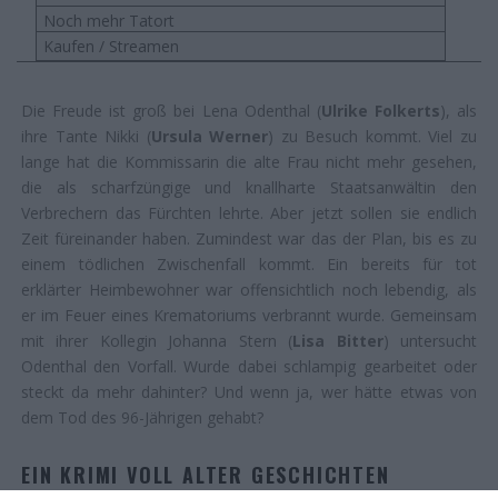
Noch mehr Tatort
Kaufen / Streamen
Die Freude ist groß bei Lena Odenthal (
Ulrike Folkerts
), als
ihre Tante Nikki (
Ursula Werner
) zu Besuch kommt. Viel zu
lange hat die Kommissarin die alte Frau nicht mehr gesehen,
die als scharfzüngige und knallharte Staatsanwältin den
Verbrechern das Fürchten lehrte. Aber jetzt sollen sie endlich
Zeit füreinander haben. Zumindest war das der Plan, bis es zu
einem tödlichen Zwischenfall kommt. Ein bereits für tot
erklärter Heimbewohner war offensichtlich noch lebendig, als
er im Feuer eines Krematoriums verbrannt wurde. Gemeinsam
mit ihrer Kollegin Johanna Stern (
Lisa Bitter
) untersucht
Odenthal den Vorfall. Wurde dabei schlampig gearbeitet oder
steckt da mehr dahinter? Und wenn ja, wer hätte etwas von
dem Tod des 96-Jährigen gehabt?
EIN KRIMI VOLL ALTER GESCHICHTEN