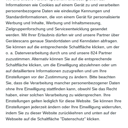
wagten, machte man es weder sich, noch dem Publikum
Informationen wie Cookies auf einem Gerät zu und verarbeiten
einfach. Ein Störfaktor war das Duo selbst, das sich nach
personenbezogene Daten wie eindeutige Kennungen und
Jahren der Trennung wieder zusammenraufen muss.
Standardinformationen, die von einem Gerät für personalisierte
Todesstrafe
, der erste gemeinsame Fall nach der ungeplanten
Werbung und Inhalte, Werbung und Inhaltsmessung,
Zielgruppenforschung und Serviceentwicklung gesendet
Reunion, wartet nicht unbedingt mit den ganz großen
werden.
Mit Ihrer Erlaubnis dürfen wir und unsere Partner über
Sympathieträgern auf. Das sollte sich später auch nicht mehr
Gerätescans genaue Standortdaten und Kenndaten abfragen.
ändern. Die große Popularität anderer Kollegen und
Sie können auf die entsprechende Schaltfläche klicken, um der
Kolleginnen erreichten diese beiden nie: Die Einschaltquoten
o. a. Datenverarbeitung durch uns und unsere 824 Partner
waren immer so im Mittelfeld, nicht wenige waren von den
zuzustimmen. Alternativ können Sie auf die entsprechende
zweien bis zum Schluss richtig genervt.
Schaltfläche klicken, um die Einwilligung abzulehnen oder um
auf detailliertere Informationen zuzugreifen und um Ihre
Ob es so wahnsinnig glaubwürdig ist, dass die beiden zufällig
Einstellungen vor der Zustimmung zu ändern.
Bitte beachten
im selben Team landen, darüber kann man sich streiten. Es
Sie, dass die Verarbeitung mancher personenbezogener Daten
entsteht daraus in
Tatort: Todesstrafe
aber auch keine
ohne Ihre Einwilligung stattfinden kann, obwohl Sie das Recht
besonders interessante Dynamik, die das alles rechtfertigen
haben, einer solchen Verarbeitung zu widersprechen. Ihre
würde. Keppler ist ganz grundsätzlich unerträglich, egal mit
Einstellungen gelten lediglich für diese Website. Sie können Ihre
wem er gerade redet. Da ist es schon fast ein Running Gag,
Einstellungen jederzeit ändern oder Ihre Einwilligung widerrufen,
dass jede Begegnung mit ihm zu Irritationen führt, ganz
indem Sie zu dieser Website zurückkehren und unten auf der
unabhängig davon, wer nun das Pech hat, mit ihm zu tun zu
Webseite auf die Schaltfläche "Datenschutz" klicken.
haben. Es wird auch zu keiner Zeit verständlich, was genau