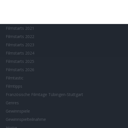
Filmstarts 2018
Filmstarts 2019
Filmstarts 2020
Filmstarts 2021
Filmstarts 2022
Filmstarts 2023
Filmstarts 2024
Filmstarts 2025
Filmstarts 2026
Filmtastic
Filmtipps
Französische Filmtage Tübingen-Stuttgart
Genres
Gewinnspiele
Gewinnspielteilnahme
Home