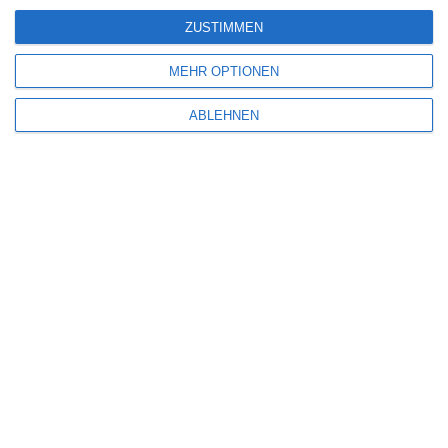
ZUSTIMMEN
MEHR OPTIONEN
ABLEHNEN
Name
*
E-Mail-Adresse
*
Website
Benachrichtige mich über nachfolgende Kommentare via E-Mail.
Benachrichtige mich über neue Beiträge via E-Mail.