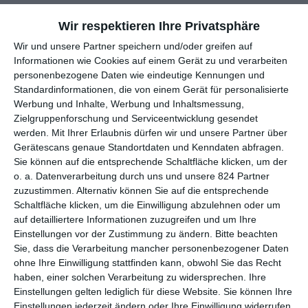
Seit 2004 werden mittlerweile die Filme der Dramareihe
Inga
Wir respektieren Ihre Privatsphäre
Lindström
produziert, die dann in der sonntäglichen
ZDF
-
Wir und unsere Partner speichern und/oder greifen auf
Programmschiene
Herzkino
ausgestrahlt werden. Mehr als 100
Informationen wie Cookies auf einem Gerät zu und verarbeiten
Teile sind auf diese Weise entstanden, was es dem Sender
personenbezogene Daten wie eindeutige Kennungen und
erlaubt, das ganze Jahr über Filme zu wiederholen. Dann und
Standardinformationen, die von einem Gerät für personalisierte
wann kommen aber auch noch neue Teile heraus. So lief
Werbung und Inhalte, Werbung und Inhaltsmessung,
Anfang des Jahres
Das Flüstern der Pferde
über eine Reiterin,
Zielgruppenforschung und Serviceentwicklung gesendet
die ein traumatisiertes Pferd zu einer Pferdeflüsterin bringt.
werden.
Mit Ihrer Erlaubnis dürfen wir und unsere Partner über
Gerätescans genaue Standortdaten und Kenndaten abfragen.
Zuletzt versucht in
Ein Traummann zum Üben
eine Frau, ihren
Sie können auf die entsprechende Schaltfläche klicken, um der
Ex zurückzubekommen, wofür sie einen anderen Mann als
o. a. Datenverarbeitung durch uns und unsere 824 Partner
Übungspartner missbraucht. Mit
Herz über Kopf
kommt nun
zuzustimmen. Alternativ können Sie auf die entsprechende
ein dritter neuer Film dieses Jahr heraus. Und erneut sind da
Schaltfläche klicken, um die Einwilligung abzulehnen oder um
einige fragwürdige Punkte.
auf detailliertere Informationen zuzugreifen und um Ihre
Einstellungen vor der Zustimmung zu ändern.
Bitte beachten
Das fängt schon mit der billigen Polemik zu Beginn an, dass die
Sie, dass die Verarbeitung mancher personenbezogener Daten
Protagonistin Tierwohl über Geld stellen will, ihrem Chef
ohne Ihre Einwilligung stattfinden kann, obwohl Sie das Recht
Vorwürfe macht, eine eigene Praxis aber nicht eröffnen will,
haben, einer solchen Verarbeitung zu widersprechen. Ihre
weil das zu teuer ist. Das Thema einer Verantwortung
Einstellungen gelten lediglich für diese Website. Sie können Ihre
gegenüber Tieren ist zwar durchaus wichtig und spannend, wird
Einstellungen jederzeit ändern oder Ihre Einwilligung widerrufen,