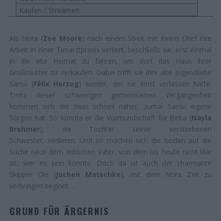
Kaufen / Streamen
Als Nora (
Zoe Moore
) nach einem Streit mit ihrem Chef ihre
Arbeit in einer Tierarztpraxis verliert, beschließt sie, erst einmal
in die alte Heimat zu fahren, um dort das Haus ihrer
Großmutter zu verkaufen. Dabei trifft sie ihre alte Jugendliebe
Samu (
Félix Herzog
) wieder, der sie einst verlassen hatte.
Trotz dieser schwierigen gemeinsamen Vergangenheit
kommen sich die zwei schnell näher, zumal Samu eigene
Sorgen hat. So könnte er die Vormundschaft für Binta (
Nayla
Brehmer
), die Tochter seiner verstorbenen
Schwester, verlieren. Und so machen sich die beiden auf die
Suche nach dem leiblichen Vater, von dem bis heute nicht klar
ist, wer es sein könnte. Doch da ist auch der charmante
Skipper Ole (
Jochen Matschke
), mit dem Nora Zeit zu
verbringen beginnt …
GRUND FÜR ÄRGERNIS