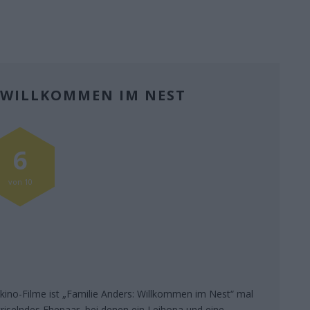
: WILLKOMMEN IM NEST
6
von 10
kino-Filme ist „Familie Anders: Willkommen im Nest“ mal
riselndes Ehepaar, bei denen ein Leihopa und eine