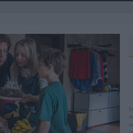
A
R
E
m
u
u