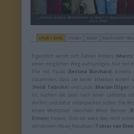
„Familie Anders: Willkommen im Nest“ // Deutschland-S
2023 (ZDF)
Inhalt / Kritik
Credits
Bilder
Noch mehr Herz
Eigentlich kennt sich Fabian Anders (
Moritz
einen möglichen Weg aufzuzeigen. Nur bei ihm
Ehe mit Paula (
Bettina Burchard
) kommt e
zusammen, dass sie beide arbeiten wollen 
(
Heidi Tebroke
) und Louis (
Marian Dilger
) 
ist, suchen die zwei nach einer Leihoma o
dürfen und dafür mitanpacken sollen. Die Res
einen Wettstreit zwischen Moni Berner (
R
Erincin
) hinaus. Und als wäre das nicht scho
attraktiven Alexej Kasabian (
Tobias van Die