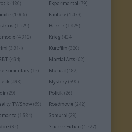
rotik
(186)
Experimental
(79)
amilie
(1.066)
Fantasy
(1.473)
istorie
(1.229)
Horror
(1.825)
omödie
(4.912)
Krieg
(424)
rimi
(3.314)
Kurzfilm
(320)
GBT
(434)
Martial Arts
(62)
ockumentary
(13)
Musical
(182)
usik
(493)
Mystery
(690)
oir
(29)
Politik
(26)
eality TV/Show
(69)
Roadmovie
(242)
omanze
(1.584)
Samurai
(29)
atire
(93)
Science Fiction
(1.327)