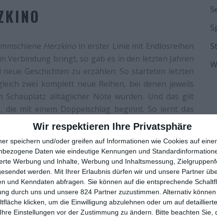
S
ZKINO
S
ammschiene
Herzkino
in erster Linie mit Endlosreihen
S
in Verbindung bringt, so gab es in den letzten Jahren
W
 neue Geschichten zu erzählen. So starteten letzten
leich zwei komplett neue Reihen, bei denen jeweils
chauplatz alltäglicher Nöte wurden. Und das gilt
e, die mit einem Doppelschlag beginnt. So lernt das
erst einmal die diversen Figuren kennen, die sich um
Wir respektieren Ihre Privatsphäre
che drauf gibt es mit
Zwei sind einer zu viel
bereits
ner speichern und/oder greifen auf Informationen wie Cookies auf ein
nbezogene Daten wie eindeutige Kennungen und Standardinformatione
sierte Werbung und Inhalte, Werbung und Inhaltsmessung, Zielgruppen
f mehr. So wird bei dem Film, im Gegensatz zu vielen
gesendet werden.
Mit Ihrer Erlaubnis dürfen wir und unsere Partner ü
oße Drama verzichtet. An vielen Stellen ist
Familie
n und Kenndaten abfragen. Sie können auf die entsprechende Schaltfl
ochen heiter. Das liegt nicht zuletzt auch an den
ung durch uns und unsere 824 Partner zuzustimmen. Alternativ können 
fläche klicken, um die Einwilligung abzulehnen oder um auf detailliert
en Anders einnisten. Die eine ist eine unbekümmerte
Ihre Einstellungen vor der Zustimmung zu ändern.
Bitte beachten Sie, 