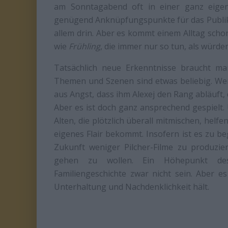
am Sonntagabend oft in einer ganz eigene
genügend Anknüpfungspunkte für das Publikum
allem drin. Aber es kommt einem Alltag sch
wie
Frühling
, die immer nur so tun, als würde
Tatsächlich neue Erkenntnisse braucht man
Themen und Szenen sind etwas beliebig. Wen
aus Angst, dass ihm Alexej den Rang abläuft
Aber es ist doch ganz ansprechend gespielt.
Alten, die plötzlich überall mitmischen, helfe
eigenes Flair bekommt. Insofern ist es zu b
Zukunft weniger Pilcher-Filme zu produzie
gehen zu wollen. Ein Höhepunkt des 
Familiengeschichte zwar nicht sein. Aber e
Unterhaltung und Nachdenklichkeit hält.