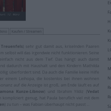
E
F
tart: 12. März
H
K
kino
Kaufen / Streamen
K
 Treuenfels
) sehr gut damit aus, kriselnden Paaren
L
 selbst will das irgendwie nicht funktionieren. Seine
infach nicht aus dem Tief. Das hängt auch damit
M
und dadurch mit Haushalt und den Kindern Mathilda
M
völlig überfordert sind. Da auch die Familie keine Hilfe
N
der einem Leihopa, die kostenlos bei ihnen wohnen
onanz auf die Anzeige ist groß, am Ende läuft es auf
R
amona Kunze-Libnow
) und Ibrahim Yildiz (
Vedat
R
n kompliziert genug, hat Paula beruflich viel mit dem
ken
) zu tun – was Fabian überhaupt nicht passt …
S