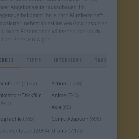
nser Angebot weiter auszubauen. Im
egenzug bekommt ihr je nach Mitgliedschaft
ewsletter, nehmt an exklusiven Gewinnspielen
eil, könnt Rezensionen wünschen oder euch
uf der Seite verewigen.
ENRES
TIPPS
INTERVIEWS
TAGS
benteuer
(1.622)
Action
(2.028)
nimation/Trickfilm
Anime
(740)
.941)
Asia
(60)
iographie
(765)
Comic-Adaption
(698)
okumentation
(2.054)
Drama
(7.122)