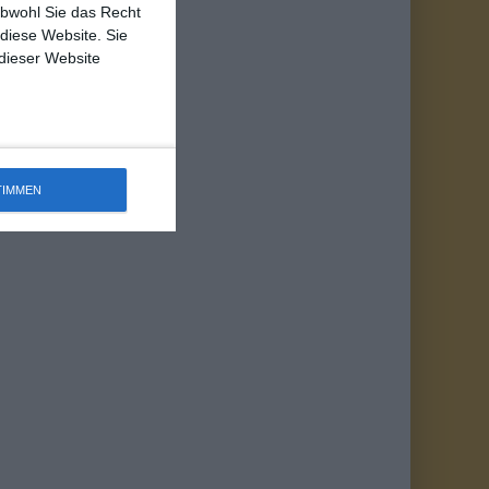
obwohl Sie das Recht
 diese Website. Sie
 dieser Website
TIMMEN