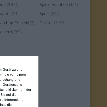
erie
(2.471)
Spiele-Adaption
(131)
platter
(21)
Sport
(344)
tand-up-Comedy
(2)
Thriller
(3.178)
estern
(269)
em Gerät zu und
n, die von einem
forschung und
ber Gerätescans
äche klicken, um der
Sie auf die
ere Informationen
dass die