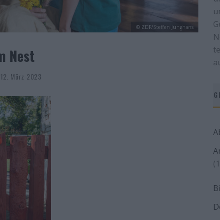
u
G
© ZDF/Steffen Junghans
N
t
m Nest
a
 12. März 2023
G
A
A
(1
B
D