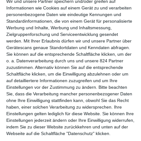
Wir und unsere Partner speichern und/oder greifen auf
Herzkino
noch immer an etablierten Reihen wie
Das
Informationen wie Cookies auf einem Gerät zu und verarbeiten
Traumschiff
und
Frühling
fest, die es inzwischen auf Dutzende
personenbezogene Daten wie eindeutige Kennungen und
von Filmen bringen. Man versucht zwischendurch aber auch
Standardinformationen, die von einem Gerät für personalisierte
immer mal wieder, neue Reihen zu etablieren. Eine davon ist
Werbung und Inhalte, Werbung und Inhaltsmessung,
Neuer Wind im Alten Land
, die im April 2024 an den Start ging.
Zielgruppenforschung und Serviceentwicklung gesendet
Im Mittelpunkt steht dort eine Journalistin, die eigentlich in der
werden.
Mit Ihrer Erlaubnis dürfen wir und unsere Partner über
Gerätescans genaue Standortdaten und Kenndaten abfragen.
Weltgeschichte unterwegs ist, plötzlich aber ohne Arbeit
Sie können auf die entsprechende Schaltfläche klicken, um der
dasteht und deshalb in ihre alte sehr provinzielle Heimat fährt.
o. a. Datenverarbeitung durch uns und unsere 824 Partner
Die ersten beiden Folgen
Beke wirbelt auf
und
Gestrandet
zuzustimmen. Alternativ können Sie auf die entsprechende
handelten von der Rückkehr und den Schwierigkeiten, auf dem
Schaltfläche klicken, um die Einwilligung abzulehnen oder um
Land wieder auf die Beine zu kommen. Rund ein Jahr später
auf detailliertere Informationen zuzugreifen und um Ihre
geht es weiter,
Erntezeit
erzählt, wie es mit Beke weitergeht.
Einstellungen vor der Zustimmung zu ändern.
Bitte beachten
Sie, dass die Verarbeitung mancher personenbezogener Daten
Der Film knüpft dabei nahtlos an die beiden vorangegangenen
ohne Ihre Einwilligung stattfinden kann, obwohl Sie das Recht
an, weshalb man diese nach Möglichkeit auch gesehen haben
haben, einer solchen Verarbeitung zu widersprechen. Ihre
sollte. Zwar lässt sich das grundsätzliche Szenario schon
Einstellungen gelten lediglich für diese Website. Sie können Ihre
erschließen mit der Zeit. Man tut aber nicht so viel, um
Einstellungen jederzeit ändern oder Ihre Einwilligung widerrufen,
Neulingen den Einstieg zu ermöglichen. Das betrifft
indem Sie zu dieser Website zurückkehren und unten auf der
insbesondere die Figuren und ihre Verhältnisse untereinander.
Webseite auf die Schaltfläche "Datenschutz" klicken.
Diese sind in
Neuer Wind im Alten Land: Erntezeit
nach wie