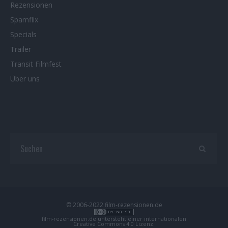
Rezensionen
Spamflix
Specials
Trailer
Transit Filmfest
Über uns
© 2006-2022 film-rezensionen.de
film-rezensionen.de
untersteht einer internationalen
Creative Commons 4.0 Lizenz
.