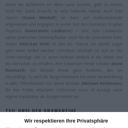
Wenn die Apfelernte im Alten Land ansteht, geht es immer
hoch her. Dann braucht es viele helfende Hände. Auch Paul
Harms (
Steve Windolf
) ist dann auf Außenstehende
angewiesen und engagiert in seiner Not den Rumänen Bogdan
Popescu (
Konstantin Lindhorst
) – sehr zum Leidwesen
seiner polnischen Stammpflücker. Auch für die Journalistin Beke
Rieper (
Felicitas Woll
) ist das ein Thema. Sie würde sogar
gern einen Artikel darüber schreiben, weshalb sie sich an der
Ernte beteiligt, um so einen tieferen Einblick in die Arbeit und
die Menschen zu erhalten. Ihre Schwester Heide Schulze (
Anne
Roemeth
) hat derweil etwas ganz Anderes, das sie
beschäftigt. So wird die Bürgermeisterin bei einer Veranstaltung
in aller Öffentlichkeit von Elmar Bröhan (
Michael Rothmann
)
für ihre Politik attackiert. Schlimmer noch: Er kündigt seine
eigene Kandidatur als Bürgermeister an …
TEIL DREI DER DRAMAREIHE
Wir respektieren Ihre Privatsphäre
Öfter mal was Neues. Zwar hält das
ZDF
beim sonntäglichen