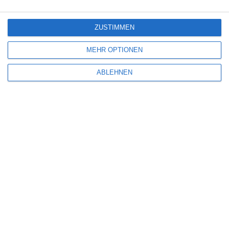
ZUSTIMMEN
MEHR OPTIONEN
ABLEHNEN
Name
*
E-Mail-Adresse
*
Website
Benachrichtige mich über nachfolgende Kommentare via E-Mail.