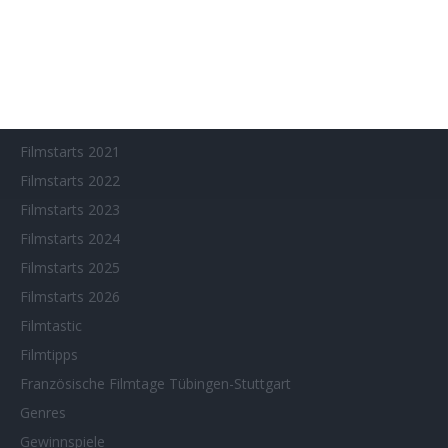
Filmfeste
Filmstarts 2017
Filmstarts 2018
Filmstarts 2019
Filmstarts 2020
Filmstarts 2021
Filmstarts 2022
Filmstarts 2023
Filmstarts 2024
Filmstarts 2025
Filmstarts 2026
Filmtastic
Filmtipps
Französische Filmtage Tübingen-Stuttgart
Genres
Gewinnspiele