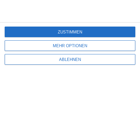
Deine E-Mail-Adresse wird nicht veröffentlicht.
Erforderliche Felder sind
mit
*
markiert
Kommentar
*
ZUSTIMMEN
MEHR OPTIONEN
ABLEHNEN
Name
*
E-Mail-Adresse
*
Website