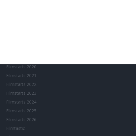
Chinesisches Filmfest München
Eventkalender
Fantasy Filmfest Special
Filmfeste
Filmstarts 2017
Filmstarts 2018
Filmstarts 2019
Filmstarts 2020
Filmstarts 2021
Filmstarts 2022
Filmstarts 2023
Filmstarts 2024
Filmstarts 2025
Filmstarts 2026
Filmtastic