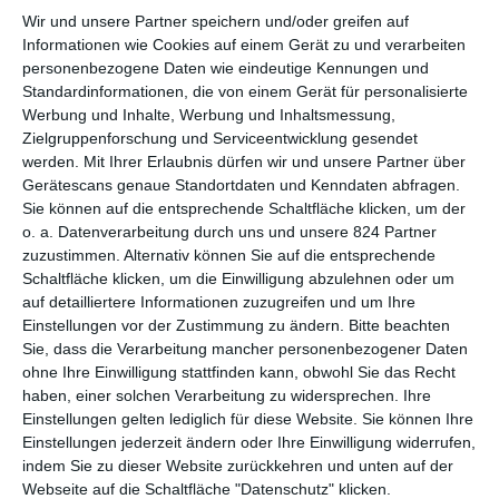
Wir und unsere Partner speichern und/oder greifen auf
Informationen wie Cookies auf einem Gerät zu und verarbeiten
Bei
Rosamunde Pilcher
weiß man eigentlich immer woran
personenbezogene Daten wie eindeutige Kennungen und
man ist. Natürlich geht es um große Gefühle und die wahre
Standardinformationen, die von einem Gerät für personalisierte
Liebe, weshalb die Filme einer der Grundpfeiler der
ZDF
-
Werbung und Inhalte, Werbung und Inhaltsmessung,
Programmschiene
Herzkino
sind. Mehr als 150 Teile wurden
Zielgruppenforschung und Serviceentwicklung gesendet
bislang produziert, zuletzt warb
Liebe ist unberechenbar
um
werden.
Mit Ihrer Erlaubnis dürfen wir und unsere Partner über
die Herzen der Zuschauer und Zuschauerinnen. Immer gibt es
Gerätescans genaue Standortdaten und Kenndaten abfragen.
mindestens ein Paar, das noch nicht weiß, dass es ein Paar
Sie können auf die entsprechende Schaltfläche klicken, um der
sein wird, oder vielleicht gerade in einer Krise steckt. Da
o. a. Datenverarbeitung durch uns und unsere 824 Partner
müssen dann noch ein paar Hindernisse aus dem Weg geräumt
zuzustimmen. Alternativ können Sie auf die entsprechende
werden, bevor man sich zum Ende um den Hals fallen darf. Die
Schaltfläche klicken, um die Einwilligung abzulehnen oder um
auf detailliertere Informationen zuzugreifen und um Ihre
Liebe findet schließlich immer ihren Weg, man muss nur ganz
Einstellungen vor der Zustimmung zu ändern.
Bitte beachten
fest daran glauben. Das ist bei
Raus in den Sturm
, der 143.
Sie, dass die Verarbeitung mancher personenbezogener Daten
Teil der Reihe nichts anders.
ohne Ihre Einwilligung stattfinden kann, obwohl Sie das Recht
Ungewöhnlich ist hier allenfalls, dass hier kein junges Paar im
haben, einer solchen Verarbeitung zu widersprechen. Ihre
Einstellungen gelten lediglich für diese Website. Sie können Ihre
Mittelpunkt steht, sondern eines, das in den mittleren Jahren
Einstellungen jederzeit ändern oder Ihre Einwilligung widerrufen,
bzw. schon etwas reifer ist. Das Alter spielt in dem Film dann
indem Sie zu dieser Website zurückkehren und unten auf der
auch eine große Rolle. Nicht nur beim Hauptpaar gibt es diesen
Webseite auf die Schaltfläche "Datenschutz" klicken.
enormen Altersunterschief. Beim besten Freund des