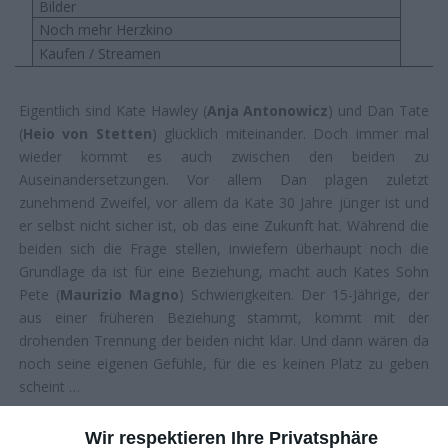
Bilder
Noch mehr Herzkino
Kaufen / Streamen
Eigentlich sind Kate Hawley (
Anja Antonowicz
) und Dan Tate
(
Heio von Stetten
) glücklich miteinander. Doch immer mal
wieder kommt es auch zwischen den beiden zu
Auseinandersetzungen. Vor allem Dan plagen zuletzt
zunehmend Zweifel, vor allem da Kate 30 Jahre jünger ist und
er selbst nicht sicher ist, ob das eine Zukunft hat. Während die
beiden sich die Frage stellen, inwiefern überhaupt noch die
Grundlage da ist für eine Beziehung, macht auch Kates Sohn
Pete (
Maurizio Magno
) Schwierigkeiten. Der 15-Jährige, der
aus einer früheren Beziehung stammt, kommt mit der
drohenden Trennung der beiden nicht klar. Und dann wären da
noch seine eigenen Gefühle, für die es keinen Platz zu geben
scheint …
DER LIEBE WEGEN
Wir respektieren Ihre Privatsphäre