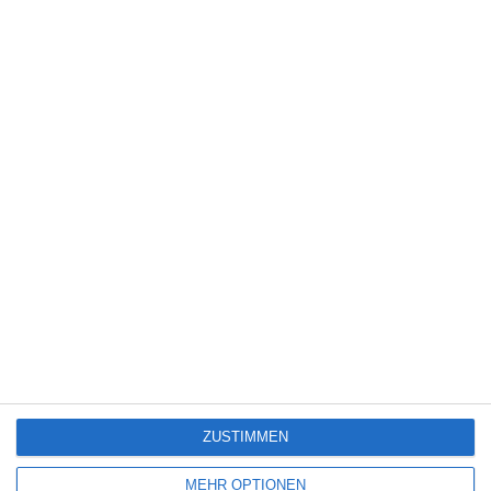
THE SHAMAN
THE TOWN
TRUE NORTH
PRINCESS
(2020)
(2020)
(2020)
YES-PEOPLE
(2020)
ZUSTIMMEN
MEHR OPTIONEN