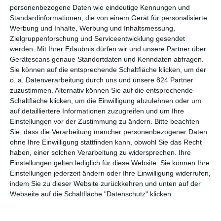
personenbezogene Daten wie eindeutige Kennungen und
Neben den Filmen bietet Annecy erneut ein Rahmenprogramm.
Standardinformationen, die von einem Gerät für personalisierte
Das ist zwar den Umständen entsprechend kleiner als üblich,
Werbung und Inhalte, Werbung und Inhaltsmessung,
Zielgruppenforschung und Serviceentwicklung gesendet
enthält aber ein paar interessante Making-ofs und Ausblicke auf
werden.
Mit Ihrer Erlaubnis dürfen wir und unsere Partner über
kommende Filme. Vor allem aber die Master Classes sollte man
Gerätescans genaue Standortdaten und Kenndaten abfragen.
sich nicht entgehen lassen, allen voran ein Live-Vortrag der
Sie können auf die entsprechende Schaltfläche klicken, um der
Animationslegenden
Ron Clements
und
John Musker
, die
o. a. Datenverarbeitung durch uns und unsere 824 Partner
zusammen unter anderem bei den Disney-Klassikern
Arielle, die
zuzustimmen. Alternativ können Sie auf die entsprechende
Meerjungfrau
und
Aladdin
Regie führten und über die Kunst
Schaltfläche klicken, um die Einwilligung abzulehnen oder um
des Animationsfilms sprechen. Mehr Infos und das vollständige
auf detailliertere Informationen zuzugreifen und um Ihre
Programm findet ihr auf
www.annecy.org.
Einstellungen vor der Zustimmung zu ändern.
Bitte beachten
Sie, dass die Verarbeitung mancher personenbezogener Daten
Unsere Rezensionen von Annecy
ohne Ihre Einwilligung stattfinden kann, obwohl Sie das Recht
haben, einer solchen Verarbeitung zu widersprechen. Ihre
2020
Einstellungen gelten lediglich für diese Website. Sie können Ihre
Einstellungen jederzeit ändern oder Ihre Einwilligung widerrufen,
indem Sie zu dieser Website zurückkehren und unten auf der
Webseite auf die Schaltfläche "Datenschutz" klicken.