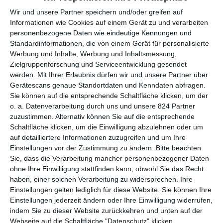
Auf eine durchgehende Handlung oder eine Geschichte
Wir und unsere Partner speichern und/oder greifen auf
verzichtet die Schwedin erneut, gesprochen wird ebenfalls
Informationen wie Cookies auf einem Gerät zu und verarbeiten
nicht. Stattdessen sehen wir den unterschiedlichsten Tieren bei
personenbezogene Daten wie eindeutige Kennungen und
mehr oder weniger alltäglichen Situationen zu. Los geht es mit
Standardinformationen, die von einem Gerät für personalisierte
Werbung und Inhalte, Werbung und Inhaltsmessung,
dem Besuch eines Zoos, später stehen unter anderem
Zielgruppenforschung und Serviceentwicklung gesendet
Zwischenstationen beim Arzt und einer Tankstelle an. Dort
werden.
Mit Ihrer Erlaubnis dürfen wir und unsere Partner über
passiert nicht wirklich viel, meistens stehen die Tiere nur
Gerätescans genaue Standortdaten und Kenndaten abfragen.
irgendwo rum und singen etwas, das zwischen Gutenachtlied,
Sie können auf die entsprechende Schaltfläche klicken, um der
religiösem Gebet und Weltuntergangsstimmung schwankt.
o. a. Datenverarbeitung durch uns und unsere 824 Partner
zuzustimmen. Alternativ können Sie auf die entsprechende
Das ist kurios, geradezu komisch, aber eben auch von
Schaltfläche klicken, um die Einwilligung abzulehnen oder um
Melancholie und Tragik geprägt. Und es ist sehenswert: Die
auf detailliertere Informationen zuzugreifen und um Ihre
Umgebung ist liebevoll erstellt, mit vielen Details, auch die
Einstellungen vor der Zustimmung zu ändern.
Bitte beachten
Stop-Motion-Animationen sind schön geschmeidig. Das
Sie, dass die Verarbeitung mancher personenbezogener Daten
hinterlässt dann vielleicht nicht mehr ganz so viel Eindruck wie
ohne Ihre Einwilligung stattfinden kann, obwohl Sie das Recht
noch beim letzten Mal, wirkt eher wie ein Bonusvideo als ein
haben, einer solchen Verarbeitung zu widersprechen. Ihre
tatsächlich neues Werk. Für sich genommen wird
Something to
Einstellungen gelten lediglich für diese Website. Sie können Ihre
Remember
seinem Titel aber gerecht und ist trotz der nur fünf
Einstellungen jederzeit ändern oder Ihre Einwilligung widerrufen,
Minuten umfassenden Laufzeit erinnerungswürdig.
indem Sie zu dieser Website zurückkehren und unten auf der
Webseite auf die Schaltfläche "Datenschutz" klicken.