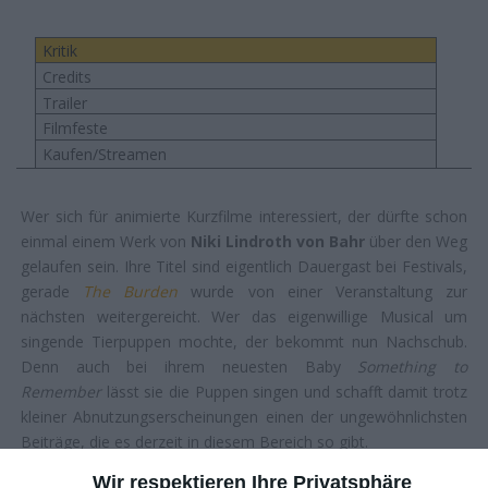
Kritik
Credits
Trailer
Filmfeste
Kaufen/Streamen
Wer sich für animierte Kurzfilme interessiert, der dürfte schon
einmal einem Werk von
Niki Lindroth von Bahr
über den Weg
gelaufen sein. Ihre Titel sind eigentlich Dauergast bei Festivals,
gerade
The Burden
wurde von einer Veranstaltung zur
nächsten weitergereicht. Wer das eigenwillige Musical um
singende Tierpuppen mochte, der bekommt nun Nachschub.
Denn auch bei ihrem neuesten Baby
Something to
Remember
lässt sie die Puppen singen und schafft damit trotz
kleiner Abnutzungserscheinungen einen der ungewöhnlichsten
Beiträge, die es derzeit in diesem Bereich so gibt.
Wir respektieren Ihre Privatsphäre
Kurios fehlende Handlung