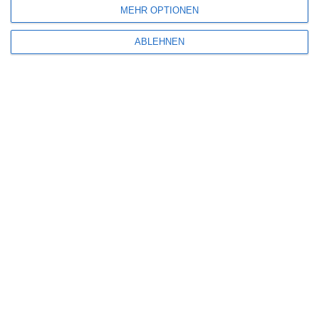
MEHR OPTIONEN
E-Mail-Adresse
*
Website
ABLEHNEN
Benachrichtige mich über nachfolgende Kommentare via E-Mail.
Benachrichtige mich über neue Beiträge via E-Mail.