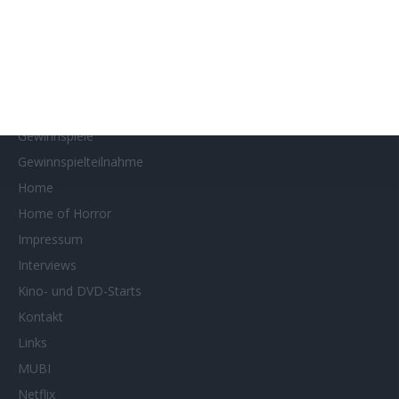
Filmstarts 2026
Filmtastic
Filmtipps
Französische Filmtage Tübingen-Stuttgart
Genres
Gewinnspiele
Gewinnspielteilnahme
Home
Home of Horror
Impressum
Interviews
Kino- und DVD-Starts
Kontakt
Links
MUBI
Netflix