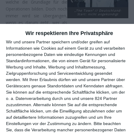
welche die Grundlage für die
Operationen bilden. Doch noch
„The Town“ // Deutschland-
Start: nicht angekündigt
immer wird sie übergangen,
wenn es darum geht, wer als
nächstes eine dieser begehrten
Wir respektieren Ihre Privatsphäre
Operationen erhält. Daran dürfte ihre Familiengeschichte nicht
Wir und unsere Partner speichern und/oder greifen auf
ganz unschuldig sein, gerade ihr Bruder lehnt sich ständig
Informationen wie Cookies auf einem Gerät zu und verarbeiten
gegen die vorgefertigten Gesichter auf, die jeder nun tragen
personenbezogene Daten wie eindeutige Kennungen und
soll …
Standardinformationen, die von einem Gerät für personalisierte
Werbung und Inhalte, Werbung und Inhaltsmessung,
Dass jeder Mensch irgendwo eine Maske trägt und sein
Zielgruppenforschung und Serviceentwicklung gesendet
Inneres vor der Welt da draußen versteckt, das ist keine
werden.
Mit Ihrer Erlaubnis dürfen wir und unsere Partner über
besonders originelle Ansicht. Selten aber wurde das so wörtlich
Gerätescans genaue Standortdaten und Kenndaten abfragen.
verstanden wie in
The Town
. Anfangs meint man in dem
Sie können auf die entsprechende Schaltfläche klicken, um der
animierten Kurzfilm aus China, man würde einer Fabrik einen
o. a. Datenverarbeitung durch uns und unsere 824 Partner
Besuch abstatten, die für den Theatergebrauch Holzmasken
zuzustimmen. Alternativ können Sie auf die entsprechende
anfertigt, im Stil der traditionellen Gesichtsbedeckungen, wie
Schaltfläche klicken, um die Einwilligung abzulehnen oder um
sie in Fernost manchmal zum Einsatz kommen. Erst etwas
auf detailliertere Informationen zuzugreifen und um Ihre
später darf das Publikum in einer recht kurzen Sequenz sehen,
Einstellungen vor der Zustimmung zu ändern.
Bitte beachten
wie diese Masken verwendet werden, um das Gesicht der
Sie, dass die Verarbeitung mancher personenbezogener Daten