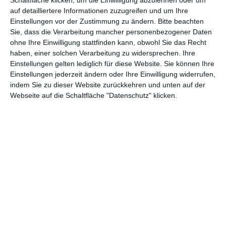
1
auf detailliertere Informationen zuzugreifen und um Ihre
Einstellungen vor der Zustimmung zu ändern.
Bitte beachten
202
Wege des Lebens – The Roads
Schauspiel
Sie, dass die Verarbeitung mancher personenbezogener Daten
0
Not Taken
ohne Ihre Einwilligung stattfinden kann, obwohl Sie das Recht
haben, einer solchen Verarbeitung zu widersprechen. Ihre
202
Lady Business
Schauspiel
Einstellungen gelten lediglich für diese Website. Sie können Ihre
0
Einstellungen jederzeit ändern oder Ihre Einwilligung widerrufen,
indem Sie zu dieser Website zurückkehren und unten auf der
201
Drunk Parents – Flasche leer
Schauspiel
Webseite auf die Schaltfläche "Datenschutz" klicken.
9
201
The Hummingbird Project –
Schauspiel
8
Operation Kolibiri
201
The Making of 11th Hour
Schauspiel
7
(Kurzfilm)
201
Killer’s Bodyguard
Schauspiel
7
201