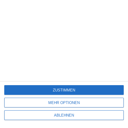
199
Schrille Nächte in New York
Schauspiel
8
199
Studio 54
Schauspiel
8
199
Sistole Diastole (Kurzfilm)
Schauspiel
7
199
Breaking Up
Schauspiel
7
199
Der Glöckner von Notre-Dame
Schauspiel
7
(TV)
ZUSTIMMEN
199
Fools Rush In – Herz über Kopf
Schauspiel
MEHR OPTIONEN
7
ABLEHNEN
199
Fled – Flucht nach Plan
Schauspiel
6