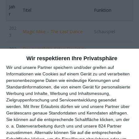
Jah
Titel
Funktion
r
202
Magic Mike – The Last Dance
Schauspiel
3
202
Der gestiefelte Kater: Der letzte
Stimme
2
Wunsch
Wir respektieren Ihre Privatsphäre
Wir und unsere Partner speichern und/oder greifen auf
202
House of Gucci
Schauspiel
Informationen wie Cookies auf einem Gerät zu und verarbeiten
1
personenbezogene Daten wie eindeutige Kennungen und
Standardinformationen, die von einem Gerät für personalisierte
202
Eternals
Schauspiel
Werbung und Inhalte, Werbung und Inhaltsmessung,
1
Zielgruppenforschung und Serviceentwicklung gesendet
werden.
Mit Ihrer Erlaubnis dürfen wir und unsere Partner über
202
Gerätescans genaue Standortdaten und Kenndaten abfragen.
Killer’s Bodyguard 2
Schauspiel
1
Sie können auf die entsprechende Schaltfläche klicken, um der
o. a. Datenverarbeitung durch uns und unsere 824 Partner
202
zuzustimmen. Alternativ können Sie auf die entsprechende
Bliss
Schauspiel
Schaltfläche klicken, um die Einwilligung abzulehnen oder um