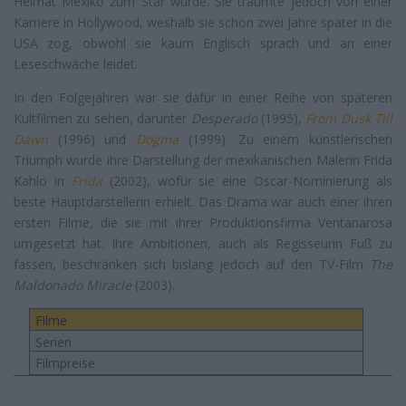
Heimat Mexiko zum Star wurde. Sie träumte jedoch von einer
Karriere in Hollywood, weshalb sie schon zwei Jahre später in die
USA zog, obwohl sie kaum Englisch sprach und an einer
Leseschwäche leidet.
In den Folgejahren war sie dafür in einer Reihe von späteren
Kultfilmen zu sehen, darunter
Desperado
(1995),
From Dusk Till
Dawn
(1996) und
Dogma
(1999). Zu einem künstlerischen
Triumph wurde ihre Darstellung der mexikanischen Malerin Frida
Kahlo in
Frida
(2002), wofür sie eine Oscar-Nominierung als
beste Hauptdarstellerin erhielt. Das Drama war auch einer ihren
ersten Filme, die sie mit ihrer Produktionsfirma Ventanarosa
umgesetzt hat. Ihre Ambitionen, auch als Regisseurin Fuß zu
fassen, beschränken sich bislang jedoch auf den TV-Film
The
Maldonado Miracle
(2003).
Filme
Serien
Filmpreise