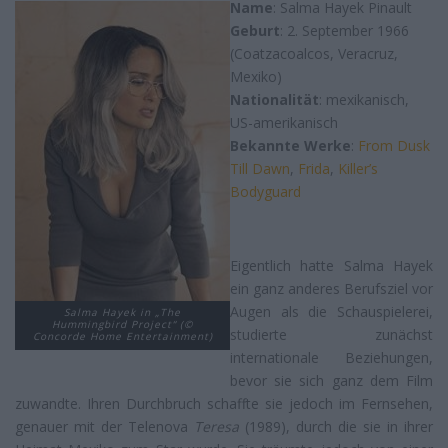
Name
: Salma Hayek Pinault
Geburt
: 2. September 1966
(Coatzacoalcos, Veracruz,
Mexiko)
Nationalität
: mexikanisch,
US-amerikanisch
Bekannte Werke
:
From Dusk
Till Dawn
,
Frida
,
Killer’s
Bodyguard
Eigentlich hatte Salma Hayek
ein ganz anderes Berufsziel vor
Augen als die Schauspielerei,
Salma Hayek in „The
Hummingbird Project“ (©
studierte zunächst
Concorde Home Entertainment)
internationale Beziehungen,
bevor sie sich ganz dem Film
zuwandte. Ihren Durchbruch schaffte sie jedoch im Fernsehen,
genauer mit der Telenova
Teresa
(1989), durch die sie in ihrer