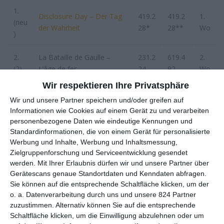
1.
Disclosure Day – Der Tag
419.2
419.2
1.
(neu
der Wahrheit
28*
28**
Wo
)
2.
La Bataille de Gaulle –
231.2
619.4
2.
(2)
L’âge de fer
24
92
Wo
Wir respektieren Ihre Privatsphäre
3.
170.9
561.1
2.
Scary Movie
Wir und unsere Partner speichern und/oder greifen auf
(1)
05
77
Wo
Informationen wie Cookies auf einem Gerät zu und verarbeiten
personenbezogene Daten wie eindeutige Kennungen und
4.
Obsession – Du sollst mich
160.9
929.5
5.
Standardinformationen, die von einem Gerät für personalisierte
(3)
lieben
43
56
Wo
Werbung und Inhalte, Werbung und Inhaltsmessung,
Zielgruppenforschung und Serviceentwicklung gesendet
5.
96.65
5.347.
8.
werden.
Mit Ihrer Erlaubnis dürfen wir und unsere Partner über
Michael (2026)
(4)
2
487
Wo
Gerätescans genaue Standortdaten und Kenndaten abfragen.
Sie können auf die entsprechende Schaltfläche klicken, um der
o. a. Datenverarbeitung durch uns und unsere 824 Partner
6.
Star Wars: The
92.14
974.8
4.
zuzustimmen. Alternativ können Sie auf die entsprechende
(5)
Mandalorian And Grogu
9
16
Wo
Schaltfläche klicken, um die Einwilligung abzulehnen oder um