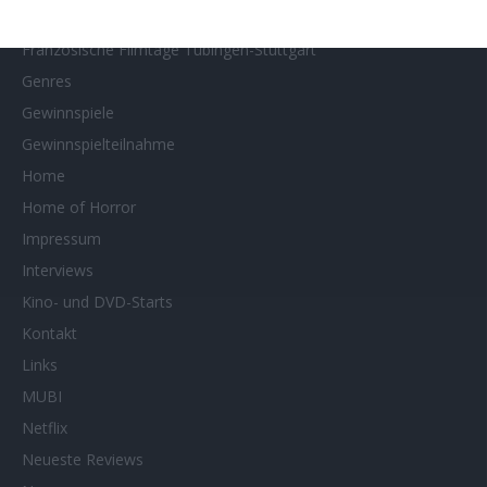
Filmtipps
Französische Filmtage Tübingen-Stuttgart
Genres
Gewinnspiele
Gewinnspielteilnahme
Home
Home of Horror
Impressum
Interviews
Kino- und DVD-Starts
Kontakt
Links
MUBI
Netflix
Neueste Reviews