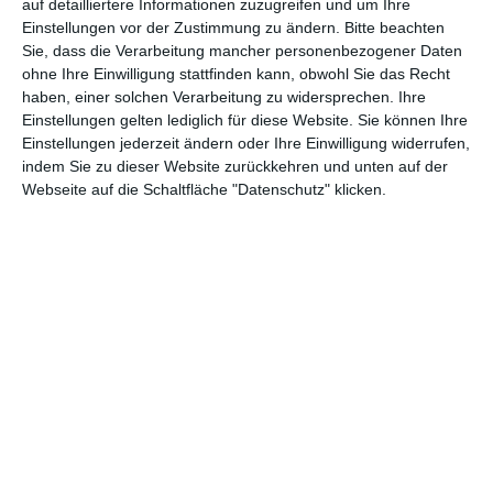
auf detailliertere Informationen zuzugreifen und um Ihre
7.
Einstellungen vor der Zustimmung zu ändern.
Bitte beachten
61.57
61.57
1.
(neu
Le Vertige
Sie, dass die Verarbeitung mancher personenbezogener Daten
9
9
Wo
)
ohne Ihre Einwilligung stattfinden kann, obwohl Sie das Recht
haben, einer solchen Verarbeitung zu widersprechen. Ihre
8.
58.78
609.0
5.
Einstellungen gelten lediglich für diese Website. Sie können Ihre
L’Abandon
Einstellungen jederzeit ändern oder Ihre Einwilligung widerrufen,
(7)
9
75
Wo
indem Sie zu dieser Website zurückkehren und unten auf der
Webseite auf die Schaltfläche "Datenschutz" klicken.
9.
48.55
224.1
3.
L’Objet du délit
(9)
8
38
Wo
10.
48.17
2.754.
7.
Der Teufel trägt Prada 2
(8)
3
297
Wo
* Zuschauerzahl der Woche
** Zuschauerzahl insgesamt