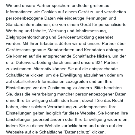
EMANZIPATION VOR DEM
Wir und unsere Partner speichern und/oder greifen auf
KRIEGSHINTERGRUND
Informationen wie Cookies auf einem Gerät zu und verarbeiten
personenbezogene Daten wie eindeutige Kennungen und
Standardinformationen, die von einem Gerät für personalisierte
Omar Sy gehört sicherlich zu den international bekanntesten
Werbung und Inhalte, Werbung und Inhaltsmessung,
Darstellern des zeitgenössischen französischen Kinos. So
Zielgruppenforschung und Serviceentwicklung gesendet
wurde
Ziemlich beste Freunde
2011 zu einem weltweiten
werden.
Mit Ihrer Erlaubnis dürfen wir und unsere Partner über
Phänomen, auch die
Netflix
-Serie
Lupin
stieß international
Gerätescans genaue Standortdaten und Kenndaten abfragen.
auf große Resonanz. Dann und wann war er sogar in
Sie können auf die entsprechende Schaltfläche klicken, um der
Hollywood-Produktionen zu sehen, darunter in
Jurassic World
.
o. a. Datenverarbeitung durch uns und unsere 824 Partner
Doch trotz der beeindruckenden Filmografie waren die Rollen
zuzustimmen. Alternativ können Sie auf die entsprechende
eher beschränkt. Meistens spielte er in Komödien mit oder in
Schaltfläche klicken, um die Einwilligung abzulehnen oder um
actionorientierten Titeln. Als Charakterdarsteller ist Sy hingegen
auf detailliertere Informationen zuzugreifen und um Ihre
Einstellungen vor der Zustimmung zu ändern.
Bitte beachten
eher selten in Erscheinung getreten. Jetzt kommt mal wieder
Sie, dass die Verarbeitung mancher personenbezogener Daten
einer dieser seltenen Fälle heraus. Auch wenn
Mein Sohn, der
ohne Ihre Einwilligung stattfinden kann, obwohl Sie das Recht
Soldat
in einem Kriegskontext angesiedelt ist, in erster Linie
haben, einer solchen Verarbeitung zu widersprechen. Ihre
handelt es sich hier um ein Drama, das von dem Verhältnis
Einstellungen gelten lediglich für diese Website. Sie können Ihre
zwischen einem Vater und seinem Sohn erzählt.
Einstellungen jederzeit ändern oder Ihre Einwilligung widerrufen,
indem Sie zu dieser Website zurückkehren und unten auf der
Tatsächlich sollte man sich den Film nicht anschauen, wenn
Webseite auf die Schaltfläche "Datenschutz" klicken.
man große Schlachten sehen will. Das heißt nicht, dass hier gar