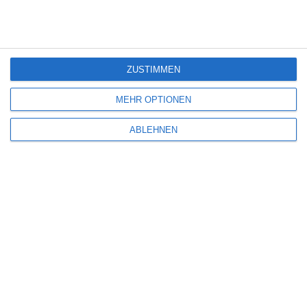
Deine E-Mail-Adresse wird nicht veröffentlicht.
Erforderliche Felder sind
mit
*
markiert
Kommentar
*
ZUSTIMMEN
MEHR OPTIONEN
ABLEHNEN
Name
*
E-Mail-Adresse
*
Website