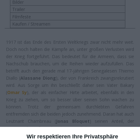
Bilder
Trailer
Filmfeste
Kaufen / Streamen
1917 ist das Ende des Ersten Weltkriegs zwar nicht mehr weit.
Doch noch halten die Kämpfe an, unter großen Verlusten wird
der Krieg fortgeführt. Das bedeutet für die Armeen, dass sie
Nachschub brauchen, um die Reihen wieder aufzufüllen. Das
betrifft auch den gerade mal 17-jährigen Senegalesen Thierno
Diallo (
Alassane Diong
), der von Frankreich zwangsrekrutiert
wird. Aus Sorge um ihn beschließt daher sein Vater Bakary
(
Omar Sy
), der als einfacher Hirte arbeitet, ebenfalls in den
Krieg zu ziehen, um so besser über seinen Sohn wachen zu
können. Trotz der gemeinsam durchlebten Gefahren
entfremden sich die beiden jedoch zunehmend. Daran hat auch
Leutnant Chambreau (
Jonas Bloquet
) seinen Anteil, der
immer mehr Einfluss über den Jugendlichen gewinnt …
Wir respektieren Ihre Privatsphäre