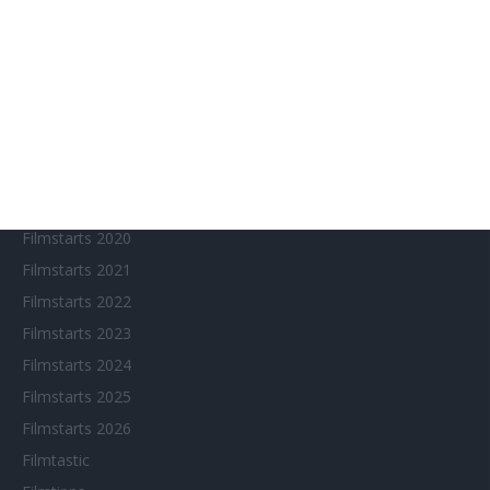
Chinesisches Filmfest München
Eventkalender
Fantasy Filmfest Special
Filmfeste
Filmstarts 2017
Filmstarts 2018
Filmstarts 2019
Filmstarts 2020
Filmstarts 2021
Filmstarts 2022
Filmstarts 2023
Filmstarts 2024
Filmstarts 2025
Filmstarts 2026
Filmtastic