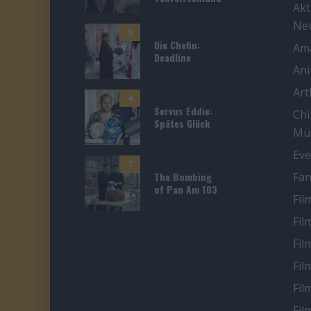
Akt
Ne
5
Die Chefin:
Ama
Deadline
An
Ar
4
Servus Eddie:
Chi
Spätes Glück
Mü
Eve
7
The Bombing
Fan
of Pan Am 103
Fil
Fil
Fil
Fil
Fil
Fil