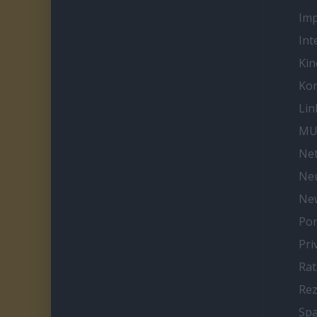
Im
Int
Kin
Kon
Lin
MU
Net
Neu
Ne
Por
Pri
Ra
Re
Spa