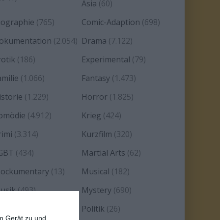
Asia
(60)
iographie
(765)
Comic-Adaption
(698)
okumentation
(2.054)
Drama
(7.122)
rotik
(186)
Experimental
(79)
amilie
(1.066)
Fantasy
(1.473)
istorie
(1.229)
Horror
(1.825)
omödie
(4.912)
Krieg
(424)
rimi
(3.314)
Kurzfilm
(320)
GBT
(434)
Martial Arts
(62)
ockumentary
(13)
Musical
(182)
usik
(493)
Mystery
(690)
oir
(29)
Politik
(26)
em Gerät zu und