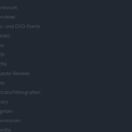
pressum
erviews
o- und DVD-Starts
takt
ks
BI
flix
este Reviews
ws
träts/Filmografien
vacy
tgeber
zensionen
mflix