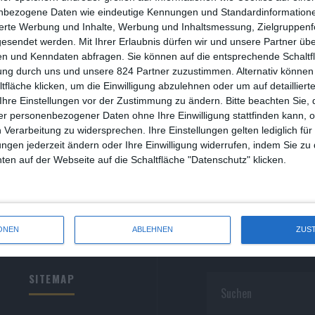
yänen
R
nbezogene Daten wie eindeutige Kennungen und Standardinformatione
sierte Werbung und Inhalte, Werbung und Inhaltsmessung, Zielgruppen
iver Armknecht
Drama
Frankreich
Komödie
Schweiz
Senegal
R
gesendet werden.
Mit Ihrer Erlaubnis dürfen wir und unsere Partner ü
Mittwoch, 5. Mai 2021
0
n und Kenndaten abfragen. Sie können auf die entsprechende Schaltfl
S
ne reiche alte Frau fordert Genugtuung
ung durch uns und unsere 824 Partner zuzustimmen. Alternativ können 
fläche klicken, um die Einwilligung abzulehnen oder um auf detailliert
S
Ihre Einstellungen vor der Zustimmung zu ändern.
Bitte beachten Sie, 
r personenbezogener Daten ohne Ihre Einwilligung stattfinden kann, 
S
 Verarbeitung zu widersprechen. Ihre Einstellungen gelten lediglich für
S
ungen jederzeit ändern oder Ihre Einwilligung widerrufen, indem Sie zu
en auf der Webseite auf die Schaltfläche "Datenschutz" klicken.
W
ONEN
ABLEHNEN
ZUS
SITEMAP