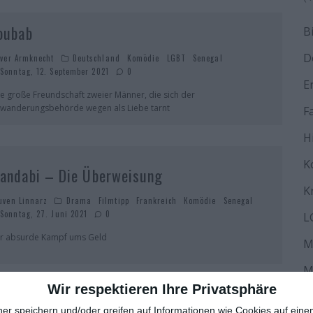
oubab
B
D
iver Armknecht
Deutschland
Komödie
LGBT
Senegal
Sonntag, 12. September 2021
0
E
ne große Freundschaft zweier Männer, die sich der
nwanderungsbehörde wegen als Liebe tarnt
F
H
K
andabi – Die Überweisung
K
uven Linnarz
Drama
Filmtipp
Frankreich
Komödie
Senegal
Sonntag, 27. Juni 2021
0
L
r absurde Kampf ums Geld
M
M
Wir respektieren Ihre Privatsphäre
N
ner speichern und/oder greifen auf Informationen wie Cookies auf ein