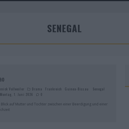
A
SENEGAL
R
ao
nnick Vollweiler
Drama
Frankreich
Guinea-Bissau
Senegal
Montag, 1. Juni 2026
0
n Blick auf Mutter und Tochter zwischen einer Beerdigung und einer
chzeit