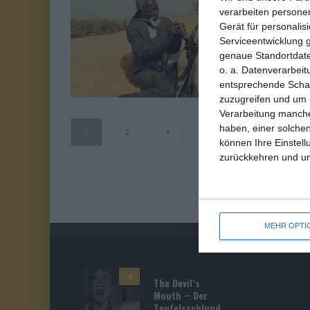
H
verarbeiten persone
VON 10
Gerät für personali
Ol
Serviceentwicklung 
genaue Standortdate
Ei
o. a. Datenverarbeit
entsprechende Schalt
zuzugreifen und um 
Verarbeitung manche
haben, einer solchen
1
2
können Ihre Einstell
zurückkehren und unt
MEHR OPTI
4
The Devil’s
Mouth – Der
Teufelsschlund