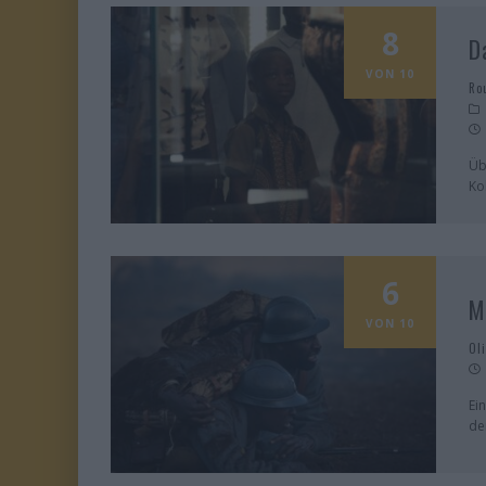
8
D
VON 10
Ro
Üb
Ko
6
M
VON 10
Ol
Ei
de