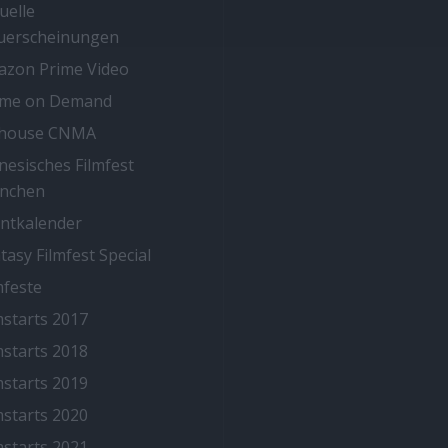
uelle
uerscheinungen
zon Prime Video
ime on Demand
thouse CNMA
nesisches Filmfest
nchen
ntkalender
tasy Filmfest Special
mfeste
mstarts 2017
mstarts 2018
mstarts 2019
mstarts 2020
mstarts 2021