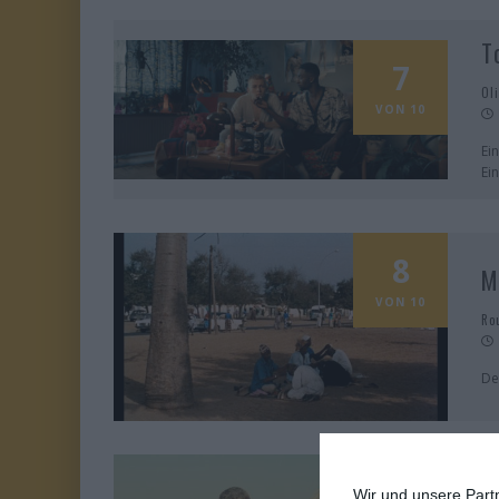
T
7
Ol
VON 10
Ei
Ei
8
M
VON 10
Ro
De
7
Wir und unsere Part