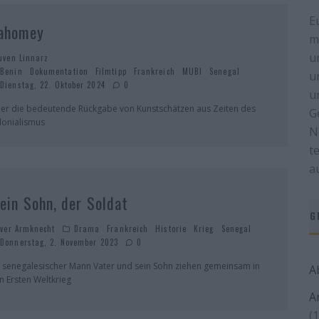
E
ahomey
m
u
uven Linnarz
Benin
Dokumentation
Filmtipp
Frankreich
MUBI
Senegal
u
Dienstag, 22. Oktober 2024
0
u
er die bedeutende Rückgabe von Kunstschätzen aus Zeiten des
G
lonialismus
N
t
a
ein Sohn, der Soldat
G
iver Armknecht
Drama
Frankreich
Historie
Krieg
Senegal
Donnerstag, 2. November 2023
0
n senegalesischer Mann Vater und sein Sohn ziehen gemeinsam in
A
n Ersten Weltkrieg
A
(1