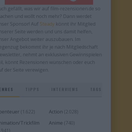
uch gefällt, was wir auf film-rezensionen.de so
achen und wollt noch mehr? Dann werdet
nser Sponsor! Auf
Steady
könnt ihr Mitglied
nserer Seite werden und uns damit helfen,
nser Angebot weiter auszubauen. Im
egenzug bekommt ihr je nach Mitgliedschaft
ewsletter, nehmt an exklusiven Gewinnspielen
eil, könnt Rezensionen wünschen oder euch
uf der Seite verewigen.
ENRES
TIPPS
INTERVIEWS
TAGS
benteuer
(1.622)
Action
(2.028)
nimation/Trickfilm
Anime
(740)
.941)