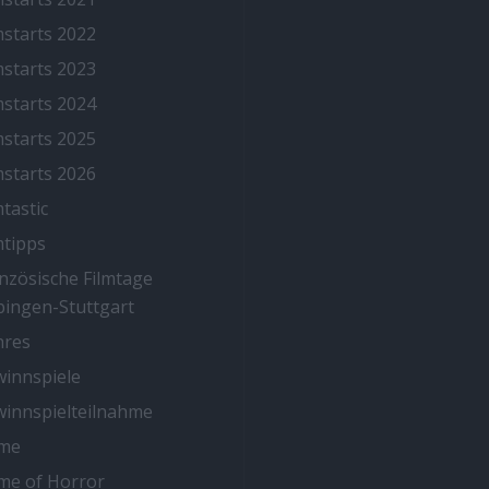
mstarts 2022
mstarts 2023
mstarts 2024
mstarts 2025
mstarts 2026
mtastic
mtipps
nzösische Filmtage
ingen-Stuttgart
nres
innspiele
innspielteilnahme
me
me of Horror