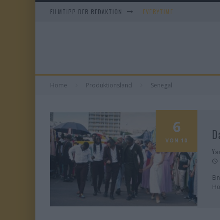
FILMTIPP DER REDAKTION
EVERYTIME
WHAM! – 10 DAYS IN CHIN
IM SPIEGEL MEINER MUTTE
DUELL IN DER SONNE
Home
Produktionsland
Senegal
6
D
VON 10
Ya
Ei
Ho