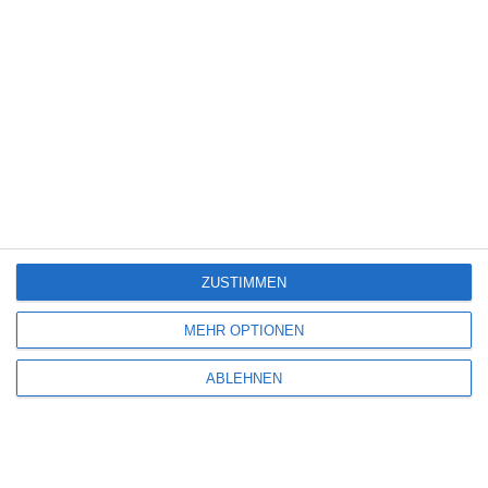
5
Die Chefin: Der Wolf
6
ZUSTIMMEN
Heute fängt mein neues Leben an
MEHR OPTIONEN
6
ABLEHNEN
The Last House