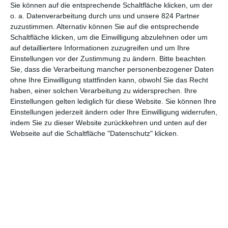
Mit der Kraft des Windes
Sie können auf die entsprechende Schaltfläche klicken, um der
o. a. Datenverarbeitung durch uns und unsere 824 Partner
zuzustimmen. Alternativ können Sie auf die entsprechende
Schaltfläche klicken, um die Einwilligung abzulehnen oder um
auf detailliertere Informationen zuzugreifen und um Ihre
Einstellungen vor der Zustimmung zu ändern.
Bitte beachten
Sie, dass die Verarbeitung mancher personenbezogener Daten
ohne Ihre Einwilligung stattfinden kann, obwohl Sie das Recht
MITGLIED WERDEN UND VORTEILE
haben, einer solchen Verarbeitung zu widersprechen. Ihre
GENIESSEN
Einstellungen gelten lediglich für diese Website. Sie können Ihre
Einstellungen jederzeit ändern oder Ihre Einwilligung widerrufen,
indem Sie zu dieser Website zurückkehren und unten auf der
Webseite auf die Schaltfläche "Datenschutz" klicken.
Euch gefällt, was wir auf film-rezensionen.de so machen und
wollt noch mehr? Dann werdet unser Sponsor! Auf
Steady
könnt
ihr Mitglied unserer Seite werden und uns damit helfen, unser