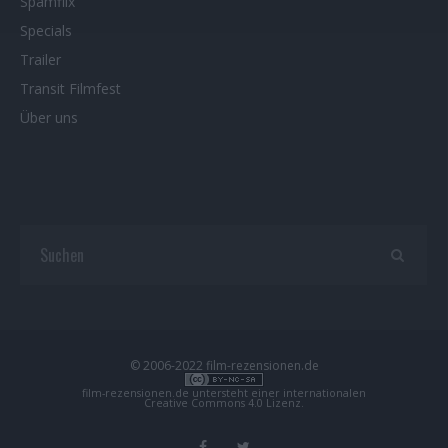
Spamflix
Specials
Trailer
Transit Filmfest
Über uns
© 2006-2022 film-rezensionen.de
film-rezensionen.de
untersteht einer internationalen
Creative Commons 4.0 Lizenz
.