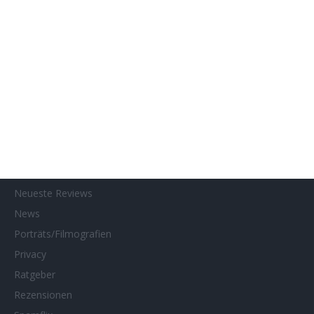
Home
Home of Horror
Impressum
Interviews
Kino- und DVD-Starts
Kontakt
Links
MUBI
Netflix
Neueste Reviews
News
Porträts/Filmografien
Privacy
Ratgeber
Rezensionen