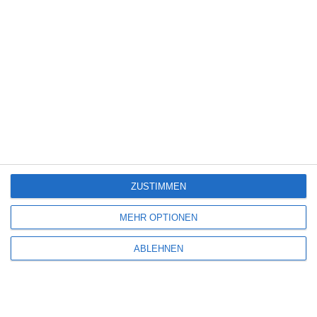
DER PERFEKTE SCHEIN – DER FALL BOJARSKI
Oliver Armknecht
Biographie
Drama
Frankreich
Historie
Krimi
Donnerstag, 30. Juli 2026
ZUSTIMMEN
SCHREIBE EINEN KOMMENTAR
MEHR OPTIONEN
Deine E-Mail-Adresse wird nicht veröffentlicht.
Erforderliche Felder sind
ABLEHNEN
mit
*
markiert
Kommentar
*