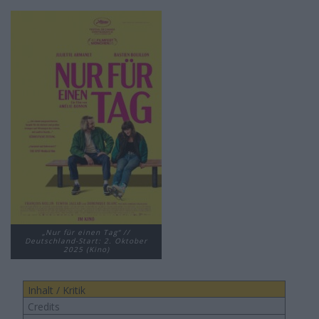
„Nur für einen Tag“ //
Deutschland-Start: 2. Oktober
2025 (Kino)
Inhalt / Kritik
Credits