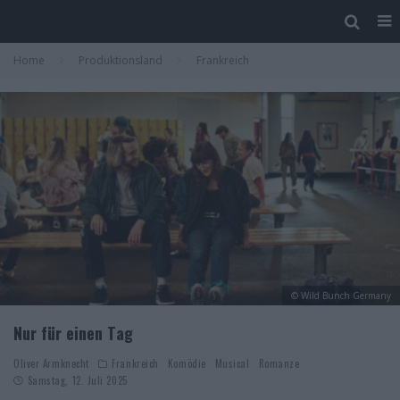
Home
Produktionsland
Frankreich
© Wild Bunch Germany
Nur für einen Tag
Oliver Armknecht
Frankreich
Komödie
Musical
Romanze
Samstag, 12. Juli 2025