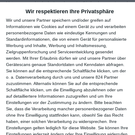
Meinungsverschiedenheiten kommt. Cécile begegnet auch
noch ihrer alten Jugendliebe Raphaël (
Bastien Bouillon
) …
Wir respektieren Ihre Privatsphäre
Wir und unsere Partner speichern und/oder greifen auf
EIN DOPPELTES DEBÜT
Informationen wie Cookies auf einem Gerät zu und verarbeiten
personenbezogene Daten wie eindeutige Kennungen und
Standardinformationen, die von einem Gerät für personalisierte
Eigentlich sollte man meinen, dass die
Filmfestspiele von
Werbung und Inhalte, Werbung und Inhaltsmessung,
Cannes
in ihrer langen Zeit so ziemlich alles schon einmal
Zielgruppenforschung und Serviceentwicklung gesendet
gesehen haben, von künstlerischen Triumphen bis zu
werden.
Mit Ihrer Erlaubnis dürfen wir und unsere Partner über
Vollkatastrophen, von Comebacks bis zu Skandalen. Und doch
Gerätescans genaue Standortdaten und Kenndaten abfragen.
war die 2025 in einer Hinsicht etwas Besonderes: Eröffnet
Sie können auf die entsprechende Schaltfläche klicken, um der
wurde das Festival erstmals von einem Debütfilm – bei der 78.
o. a. Datenverarbeitung durch uns und unsere 824 Partner
Ausgabe wohlgemerkt. Zwar ist es inzwischen üblich, dass es
zuzustimmen. Alternativ können Sie auf die entsprechende
zum Auftakt einen französischen Film gibt – in den letzten
Schaltfläche klicken, um die Einwilligung abzulehnen oder um
Jahren liefen
Final Cut of the Dead
(2022) von
Michel
auf detailliertere Informationen zuzugreifen und um Ihre
Einstellungen vor der Zustimmung zu ändern.
Bitte beachten
Hazanavicius
,
Jeanne du Barry – Die Favoritin des Königs
Sie, dass die Verarbeitung mancher personenbezogener Daten
(2023) von
Maïwenn
und
The Second Act
(2024) von
Quentin
ohne Ihre Einwilligung stattfinden kann, obwohl Sie das Recht
Dupieux
. Nur waren die eben von etablierten Filmschaffenden,
haben, einer solchen Verarbeitung zu widersprechen. Ihre
während die meisten die Regisseurin
Amélie Bonnin
vor
Nur
Einstellungen gelten lediglich für diese Website. Sie können Ihre
für einen Tag
nicht gekannt haben dürften. Auch bei der
Einstellungen jederzeit ändern oder Ihre Einwilligung widerrufen,