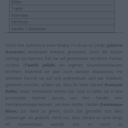
Bilder
Trailer
Interview
Filmfeste
Kaufen / Streamen
Durch ihre Auftritte in einer Reality-TV-Show ist Cécile (
Juliette
Armanet
) landesweit bekannt geworden. Doch die Köchin
verfolgt ein höheres Ziel: Sie will gemeinsam mit ihrem Partner
Sofiane (
Tewfik Jallab
) ein eigenes Gourmetrestaurant
eröffnen. Während sie aber noch darüber diskutieren, mit
welchem Gericht sie auf sich aufmerksam und das Publikum
gewinnen möchte, erfährt sie, dass ihr Vater Gérard (
François
Rollin
) einen Herzinfarkt erlitten hat. Und so kehrt sie in ihre
provinzielle Heimat zurück, wo ihre Familie eine
Fernfahrerkneipe betreibt, um ihrer Mutter Fanfan (
Dominique
Blanc
) zur Hand zu gehen. Doch das gestaltet sich alles
schwieriger als gedacht. Nicht nur, dass Gérard es nicht lange
im Krankenhaus aushält und es rasch zu