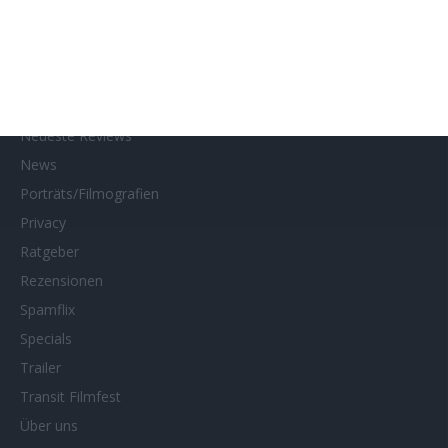
Kontakt
Links
MUBI
Netflix
Neueste Reviews
News
Porträts/Filmografien
Privacy
Ratgeber
Rezensionen
Spamflix
Specials
Trailer
Transit Filmfest
Über uns