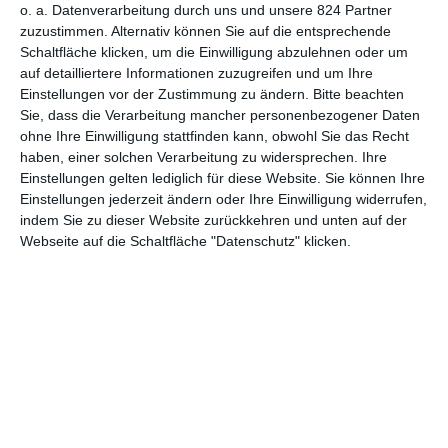
o. a. Datenverarbeitung durch uns und unsere 824 Partner
MITGLIED WERDEN UND VORTEILE
zuzustimmen. Alternativ können Sie auf die entsprechende
GENIESSEN
Schaltfläche klicken, um die Einwilligung abzulehnen oder um
auf detailliertere Informationen zuzugreifen und um Ihre
Einstellungen vor der Zustimmung zu ändern.
Bitte beachten
Sie, dass die Verarbeitung mancher personenbezogener Daten
ohne Ihre Einwilligung stattfinden kann, obwohl Sie das Recht
haben, einer solchen Verarbeitung zu widersprechen. Ihre
Einstellungen gelten lediglich für diese Website. Sie können Ihre
Einstellungen jederzeit ändern oder Ihre Einwilligung widerrufen,
indem Sie zu dieser Website zurückkehren und unten auf der
Webseite auf die Schaltfläche "Datenschutz" klicken.
Euch gefällt, was wir auf film-rezensionen.de so machen und
wollt noch mehr? Dann werdet unser Sponsor! Auf
Steady
könnt
ihr Mitglied unserer Seite werden und uns damit helfen, unser
Angebot weiter auszubauen. Im Gegenzug bekommt ihr je nach
Mitgliedschaft Newsletter, nehmt an exklusiven Gewinnspielen
teil, könnt Rezensionen wünschen oder euch auf der Seite
verewigen.