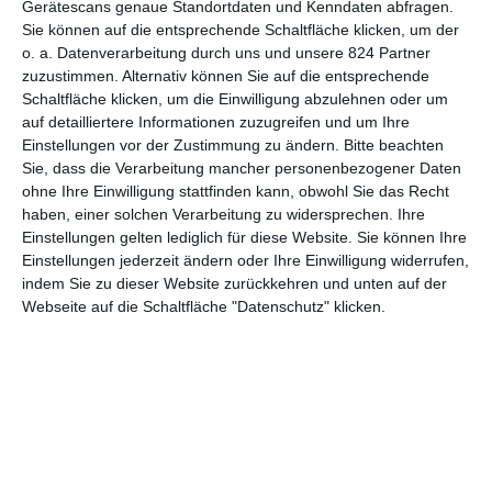
Gerätescans genaue Standortdaten und Kenndaten abfragen.
Sie können auf die entsprechende Schaltfläche klicken, um der
5
o. a. Datenverarbeitung durch uns und unsere 824 Partner
Die Verteidigerin: Der Gesang des
zuzustimmen. Alternativ können Sie auf die entsprechende
Raben
Schaltfläche klicken, um die Einwilligung abzulehnen oder um
auf detailliertere Informationen zuzugreifen und um Ihre
Einstellungen vor der Zustimmung zu ändern.
Bitte beachten
Sie, dass die Verarbeitung mancher personenbezogener Daten
1
2
ohne Ihre Einwilligung stattfinden kann, obwohl Sie das Recht
haben, einer solchen Verarbeitung zu widersprechen. Ihre
Einstellungen gelten lediglich für diese Website. Sie können Ihre
Einstellungen jederzeit ändern oder Ihre Einwilligung widerrufen,
indem Sie zu dieser Website zurückkehren und unten auf der
Webseite auf die Schaltfläche "Datenschutz" klicken.
MITGLIED WERDEN UND VORTEILE
GENIESSEN