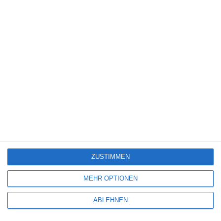
Science Fiction
(1.327)
Serie
(2.471)
Spiele-Adaption
(131)
Splatter
(21)
Sport
(344)
Stand-up-Comedy
(2)
Thriller
(3.178)
Western
(269)
5
Wilsberg: Todsicherer Tipp
ZUSTIMMEN
7
MEHR OPTIONEN
Lebensansichten eines Huhns
ABLEHNEN