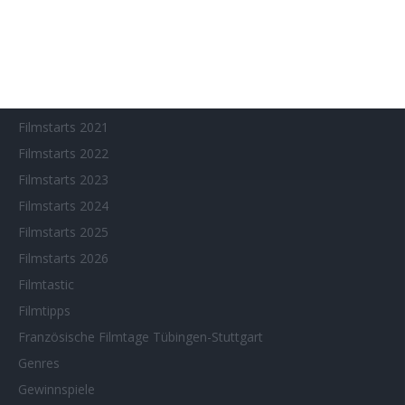
Filmstarts 2017
Filmstarts 2018
Filmstarts 2019
Filmstarts 2020
Filmstarts 2021
Filmstarts 2022
Filmstarts 2023
Filmstarts 2024
Filmstarts 2025
Filmstarts 2026
Filmtastic
Filmtipps
Französische Filmtage Tübingen-Stuttgart
Genres
Gewinnspiele