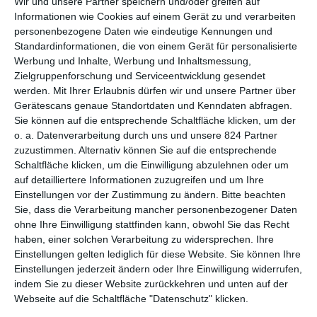
Wir und unsere Partner speichern und/oder greifen auf
Informationen wie Cookies auf einem Gerät zu und verarbeiten
Seitdem
Nosferatu – Eine Symphonie des Grauens
im Jahr
personenbezogene Daten wie eindeutige Kennungen und
1922 die Menschen in Angst und Schrecken versetzte, sind sie
Standardinformationen, die von einem Gerät für personalisierte
aus der Filmwelt nicht mehr wegzudenken: Vampire. Meistens
Werbung und Inhalte, Werbung und Inhaltsmessung,
sind sie dabei die Antagonisten, welche die Hauptfiguren jagen.
Zielgruppenforschung und Serviceentwicklung gesendet
Im Laufe der Zeit hat es aber auch zahlreiche Beispiele
werden.
Mit Ihrer Erlaubnis dürfen wir und unsere Partner über
gegeben, in denen das Publikum die Seiten wechselt und die
Gerätescans genaue Standortdaten und Kenndaten abfragen.
Geschichte aus Sicht von Vampiren erzählt wird. Dabei kamen
Sie können auf die entsprechende Schaltfläche klicken, um der
so unterschiedliche Werke wie
Interview mit einem Vampir
o. a. Datenverarbeitung durch uns und unsere 824 Partner
(1994),
Twilight – Bis(s) zum Morgengrauen
(2008) und
5
zuzustimmen. Alternativ können Sie auf die entsprechende
Zimmer Küche Sarg
(2014) heraus. Wer deswegen glaubt,
Schaltfläche klicken, um die Einwilligung abzulehnen oder um
auf detailliertere Informationen zuzugreifen und um Ihre
bereits alles einmal gesehen zu haben, wird durch
Silence
Einstellungen vor der Zustimmung zu ändern.
Bitte beachten
eines Besseren belehrt. Denn auch wenn hier auf bekannte
Sie, dass die Verarbeitung mancher personenbezogener Daten
Elemente zurückgegriffen wird, ist doch etwas ganz Eigenes
ohne Ihre Einwilligung stattfinden kann, obwohl Sie das Recht
herausgekommen.
haben, einer solchen Verarbeitung zu widersprechen. Ihre
Einstellungen gelten lediglich für diese Website. Sie können Ihre
So handelt es sich bei dem nicht einmal eine Stunde langen
Einstellungen jederzeit ändern oder Ihre Einwilligung widerrufen,
Titel offiziell um eine Serie, die aus drei Folgen besteht. Man
indem Sie zu dieser Website zurückkehren und unten auf der
könnte aber auch ebenso gut Episodenfilm oder Anthologie
Webseite auf die Schaltfläche "Datenschutz" klicken.
dazu sagen. Die einzelnen Geschichten sind dabei voneinander