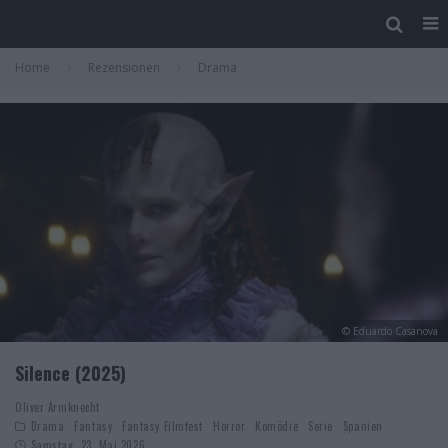
Home
Rezensionen
Drama
© Eduardo Casanova
Silence (2025)
Oliver Armknecht
Drama
Fantasy
Fantasy Filmfest
Horror
Komödie
Serie
Spanien
Samstag, 23. Mai 2026