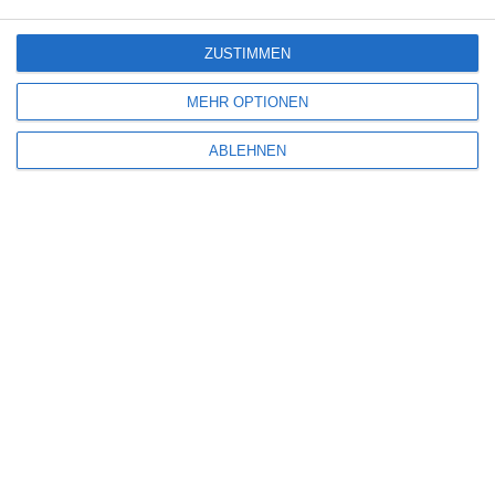
ZUSTIMMEN
MEHR OPTIONEN
ABLEHNEN
Name
*
E-Mail-Adresse
*
Website
Benachrichtige mich über nachfolgende Kommentare via E-Mail.