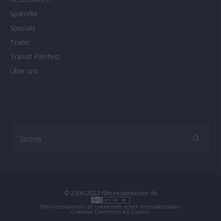
Spamflix
Specials
Trailer
Transit Filmfest
Über uns
© 2006-2022 film-rezensionen.de
film-rezensionen.de
untersteht einer internationalen
Creative Commons 4.0 Lizenz
.