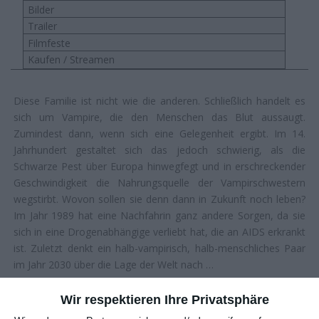
Bilder
Trailer
Filmfeste
Kaufen / Streamen
Diese Familie ist nicht wie die anderen. Schließlich handelt es
sich um Vampire, die den Menschen das Blut aussaugt.
Zumindest dann, wenn sich eine Gelegenheit ergibt. Im 14.
Jahrhundert gestaltet sich das jedoch schwierig, als die
Schwarze Pest über Europa hinwegfegt und in erschreckender
Geschwindigkeit die Nahrungsquelle der Vampirschwestern
wegstirbt. Wovon sollen sie denn dann in Zukunft noch leben?
Im Jahr 1989 hat eine Nachfahrin ganz andere Sorgen, da sie
sich in eine Drogenabhängige verliebt hat, die an AIDS erkrankt
ist. Zuletzt denkt ein halb-vampirisch, halb-menschliches Paar
im Jahr 2030 über die Lage der Welt nach …
EINE ETWAS ANDERE VAMPIRSERIE
Wir respektieren Ihre Privatsphäre