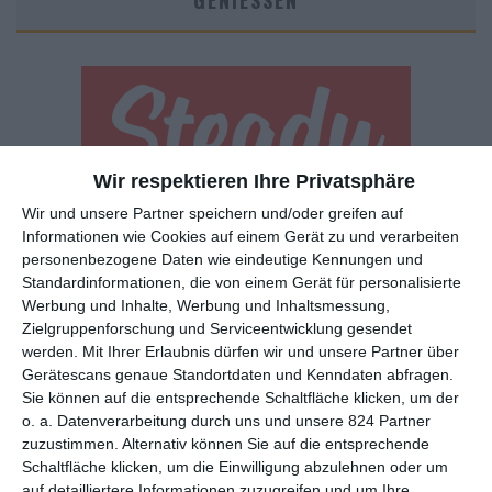
GENIESSEN
Wir respektieren Ihre Privatsphäre
Wir und unsere Partner speichern und/oder greifen auf
Euch gefällt, was wir auf film-rezensionen.de so machen und
Informationen wie Cookies auf einem Gerät zu und verarbeiten
wollt noch mehr? Dann werdet unser Sponsor! Auf
Steady
könnt
personenbezogene Daten wie eindeutige Kennungen und
ihr Mitglied unserer Seite werden und uns damit helfen, unser
Standardinformationen, die von einem Gerät für personalisierte
Angebot weiter auszubauen. Im Gegenzug bekommt ihr je nach
Werbung und Inhalte, Werbung und Inhaltsmessung,
Mitgliedschaft Newsletter, nehmt an exklusiven Gewinnspielen
Zielgruppenforschung und Serviceentwicklung gesendet
teil, könnt Rezensionen wünschen oder euch auf der Seite
werden.
Mit Ihrer Erlaubnis dürfen wir und unsere Partner über
verewigen.
Gerätescans genaue Standortdaten und Kenndaten abfragen.
Sie können auf die entsprechende Schaltfläche klicken, um der
o. a. Datenverarbeitung durch uns und unsere 824 Partner
GENRES
TIPPS
INTERVIEWS
TAGS
zuzustimmen. Alternativ können Sie auf die entsprechende
Schaltfläche klicken, um die Einwilligung abzulehnen oder um
auf detailliertere Informationen zuzugreifen und um Ihre