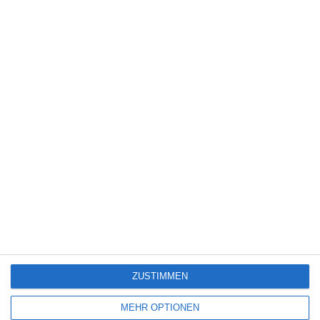
4
The Bad Boy and Me 2
Kinocharts UK (31. Juli – 2. August 2026)
6
Yugly
ZUSTIMMEN
SITEMAP
MEHR OPTIONEN