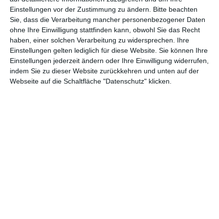
Einstellungen vor der Zustimmung zu ändern.
Bitte beachten
Abenteuer
(1.624)
Action
(2.034)
Sie, dass die Verarbeitung mancher personenbezogener Daten
ohne Ihre Einwilligung stattfinden kann, obwohl Sie das Recht
Animation/Trickfilm
(1.943)
Anime
(740)
haben, einer solchen Verarbeitung zu widersprechen. Ihre
Asia
(60)
Biographie
(766)
Einstellungen gelten lediglich für diese Website. Sie können Ihre
Einstellungen jederzeit ändern oder Ihre Einwilligung widerrufen,
Comic-Adaption
(699)
Dokumentation
(2.056)
indem Sie zu dieser Website zurückkehren und unten auf der
Webseite auf die Schaltfläche "Datenschutz" klicken.
Drama
(7.131)
Erotik
(187)
Experimental
(79)
Familie
(1.069)
Fantasy
(1.474)
Historie
(1.230)
Horror
(1.827)
Komödie
(4.922)
Krieg
(424)
Krimi
(3.325)
Kurzfilm
(320)
LGBT
(436)
Martial Arts
(62)
Mockumentary
(13)
Musical
(182)
Musik
(495)