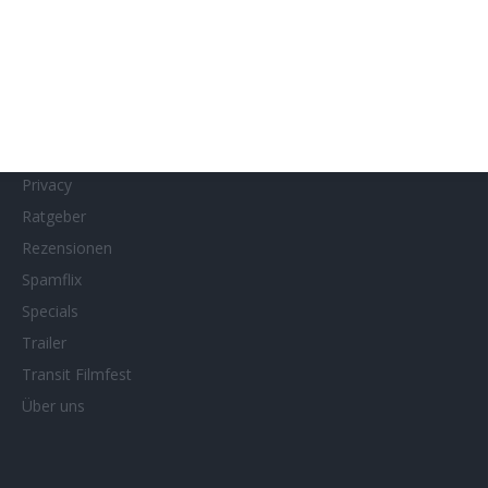
MUBI
Netflix
Neueste Reviews
News
Porträts/Filmografien
Privacy
Ratgeber
Rezensionen
Spamflix
Specials
Trailer
Transit Filmfest
Über uns