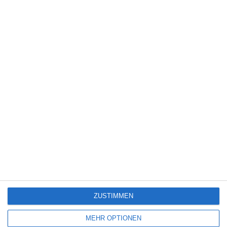
Neue Filme und Serien bei Amazon Prime Video
(August 2026)
7
Back Up: Auf Streife mit der Ex – Staffel 1
6
Hope (2026)
ZUSTIMMEN
SITEMAP
MEHR OPTIONEN