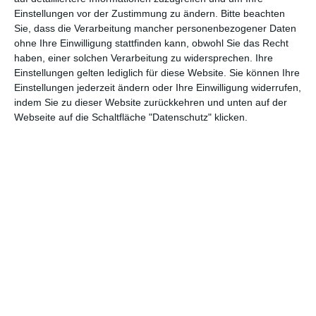
Einstellungen vor der Zustimmung zu ändern.
Bitte beachten
Abenteuer
(1.623)
Action
(2.031)
Sie, dass die Verarbeitung mancher personenbezogener Daten
ohne Ihre Einwilligung stattfinden kann, obwohl Sie das Recht
Animation/Trickfilm
(1.941)
Anime
(740)
haben, einer solchen Verarbeitung zu widersprechen. Ihre
Asia
(60)
Biographie
(766)
Einstellungen gelten lediglich für diese Website. Sie können Ihre
Einstellungen jederzeit ändern oder Ihre Einwilligung widerrufen,
Comic-Adaption
(699)
Dokumentation
(2.054)
indem Sie zu dieser Website zurückkehren und unten auf der
Webseite auf die Schaltfläche "Datenschutz" klicken.
Drama
(7.124)
Erotik
(186)
Experimental
(79)
Familie
(1.066)
Fantasy
(1.473)
Historie
(1.229)
Horror
(1.825)
Komödie
(4.914)
Krieg
(424)
Krimi
(3.318)
Kurzfilm
(320)
LGBT
(436)
Martial Arts
(62)
Mockumentary
(13)
Musical
(182)
Musik
(493)