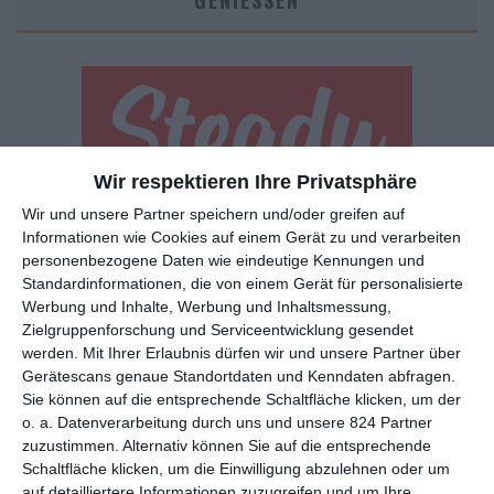
GENIESSEN
Wir respektieren Ihre Privatsphäre
Wir und unsere Partner speichern und/oder greifen auf
Euch gefällt, was wir auf film-rezensionen.de so machen und
Informationen wie Cookies auf einem Gerät zu und verarbeiten
wollt noch mehr? Dann werdet unser Sponsor! Auf
Steady
könnt
personenbezogene Daten wie eindeutige Kennungen und
ihr Mitglied unserer Seite werden und uns damit helfen, unser
Standardinformationen, die von einem Gerät für personalisierte
Angebot weiter auszubauen. Im Gegenzug bekommt ihr je nach
Werbung und Inhalte, Werbung und Inhaltsmessung,
Mitgliedschaft Newsletter, nehmt an exklusiven Gewinnspielen
Zielgruppenforschung und Serviceentwicklung gesendet
teil, könnt Rezensionen wünschen oder euch auf der Seite
werden.
Mit Ihrer Erlaubnis dürfen wir und unsere Partner über
verewigen.
Gerätescans genaue Standortdaten und Kenndaten abfragen.
Sie können auf die entsprechende Schaltfläche klicken, um der
o. a. Datenverarbeitung durch uns und unsere 824 Partner
GENRES
TIPPS
INTERVIEWS
TAGS
zuzustimmen. Alternativ können Sie auf die entsprechende
Schaltfläche klicken, um die Einwilligung abzulehnen oder um
auf detailliertere Informationen zuzugreifen und um Ihre