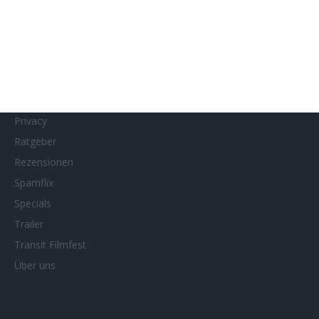
MUBI
Netflix
Neueste Reviews
News
Porträts/Filmografien
Privacy
Ratgeber
Rezensionen
Spamflix
Specials
Trailer
Transit Filmfest
Über uns