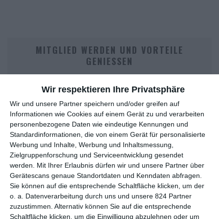
MITGLIED WERDEN UND VORTEILE
GENIESSEN
Wir respektieren Ihre Privatsphäre
Wir und unsere Partner speichern und/oder greifen auf
Informationen wie Cookies auf einem Gerät zu und verarbeiten
personenbezogene Daten wie eindeutige Kennungen und
Standardinformationen, die von einem Gerät für personalisierte
Werbung und Inhalte, Werbung und Inhaltsmessung,
Zielgruppenforschung und Serviceentwicklung gesendet
Euch gefällt, was wir auf film-rezensionen.de so machen und
werden.
Mit Ihrer Erlaubnis dürfen wir und unsere Partner über
wollt noch mehr? Dann werdet unser Sponsor! Auf
Steady
könnt
Gerätescans genaue Standortdaten und Kenndaten abfragen.
ihr Mitglied unserer Seite werden und uns damit helfen, unser
Sie können auf die entsprechende Schaltfläche klicken, um der
Angebot weiter auszubauen. Im Gegenzug bekommt ihr je nach
o. a. Datenverarbeitung durch uns und unsere 824 Partner
Mitgliedschaft Newsletter, nehmt an exklusiven Gewinnspielen
zuzustimmen. Alternativ können Sie auf die entsprechende
teil, könnt Rezensionen wünschen oder euch auf der Seite
Schaltfläche klicken, um die Einwilligung abzulehnen oder um