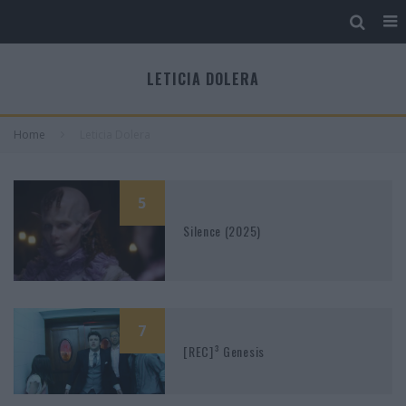
LETICIA DOLERA
Home
Leticia Dolera
5
Silence (2025)
7
[REC]³ Genesis