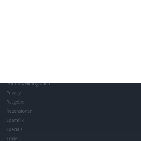
Impressum
Interviews
Kino- und DVD-Starts
Kontakt
Links
MUBI
Netflix
Neueste Reviews
News
Porträts/Filmografien
Privacy
Ratgeber
Rezensionen
Spamflix
Specials
Trailer