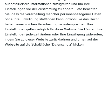
auf detailliertere Informationen zuzugreifen und um Ihre
verewigen.
Einstellungen vor der Zustimmung zu ändern.
Bitte beachten
Sie, dass die Verarbeitung mancher personenbezogener Daten
ohne Ihre Einwilligung stattfinden kann, obwohl Sie das Recht
GENRES
TIPPS
INTERVIEWS
TAGS
haben, einer solchen Verarbeitung zu widersprechen. Ihre
Einstellungen gelten lediglich für diese Website. Sie können Ihre
Einstellungen jederzeit ändern oder Ihre Einwilligung widerrufen,
Abenteuer
(1.624)
Action
(2.034)
indem Sie zu dieser Website zurückkehren und unten auf der
Webseite auf die Schaltfläche "Datenschutz" klicken.
Animation/Trickfilm
(1.942)
Anime
(740)
Asia
(60)
Biographie
(766)
Comic-Adaption
(699)
Dokumentation
(2.056)
Drama
(7.130)
Erotik
(187)
Experimental
(79)
Familie
(1.068)
Fantasy
(1.474)
Historie
(1.230)
Horror
(1.827)
Komödie
(4.921)
Krieg
(424)
Krimi
(3.325)