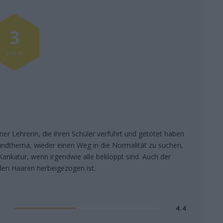
3
von 10
einer Lehrerin, die ihren Schüler verführt und getötet haben
Grundthema, wieder einen Weg in die Normalität zu suchen,
Karikatur, wenn irgendwie alle bekloppt sind. Auch der
 den Haaren herbeigezogen ist.
4.4