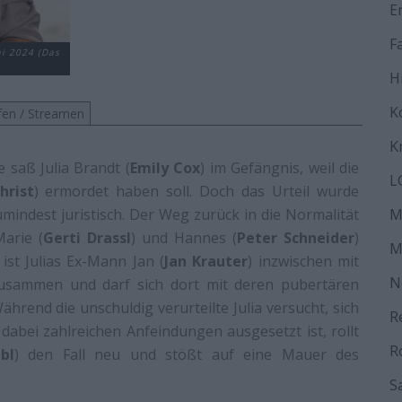
E
F
ai 2024 (Das
H
K
fen / Streamen
K
e saß Julia Brandt (
Emily Cox
) im Gefängnis, weil die
L
hrist
) ermordet haben soll. Doch das Urteil wurde
umindest juristisch. Der Weg zurück in die Normalität
M
Marie (
Gerti Drassl
) und Hannes (
Peter Schneider
)
M
ist Julias Ex-Mann Jan (
Jan Krauter
) inzwischen mit
N
zusammen und darf sich dort mit deren pubertären
hrend die unschuldig verurteilte Julia versucht, sich
R
abei zahlreichen Anfeindungen ausgesetzt ist, rollt
R
bl
) den Fall neu und stößt auf eine Mauer des
S