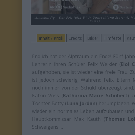
„Unschuldig – Der Fall Julia B.“ // Deutschland-Start: 4. M
Erste)
Inhalt / Kritik
Credits
Bilder
Filmfeste
Kau
Endlich hat der Alptraum ein Ende! Fünf Jahr
Lehrerin ihren Schüler Felix Weixler (
Eloi C
aufgehoben, sie ist wieder eine freie Frau. Z
ist jedoch schwierig. Während Felix’ Eltern 
noch immer von der Schuld überzeugt sind, 
Katrin Voss (
Katharina Marie Schubert
) 
Tochter Betty (
Luna Jordan
) herumplagen. Wä
wieder ein normales Leben aufzubauen und d
Hauptkommissar Max Kauth (
Thomas Loi
Schweigens …