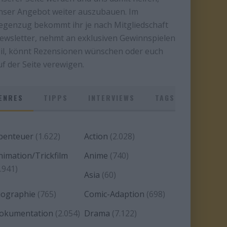
nser Angebot weiter auszubauen. Im
egenzug bekommt ihr je nach Mitgliedschaft
ewsletter, nehmt an exklusiven Gewinnspielen
eil, könnt Rezensionen wünschen oder euch
uf der Seite verewigen.
ENRES
TIPPS
INTERVIEWS
TAGS
benteuer
(1.622)
Action
(2.028)
nimation/Trickfilm
Anime
(740)
.941)
Asia
(60)
iographie
(765)
Comic-Adaption
(698)
okumentation
(2.054)
Drama
(7.122)