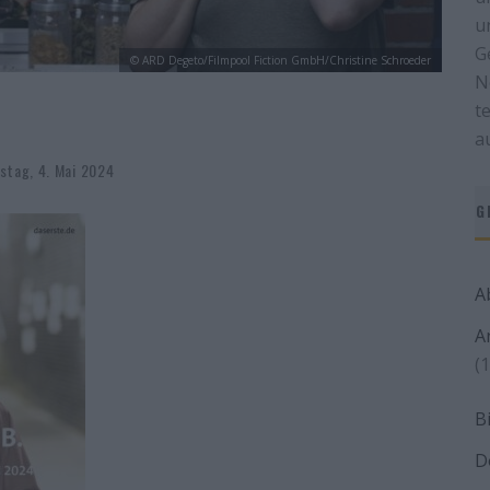
u
G
© ARD Degeto/Filmpool Fiction GmbH/Christine Schroeder
N
t
a
stag, 4. Mai 2024
G
A
A
(1
B
D