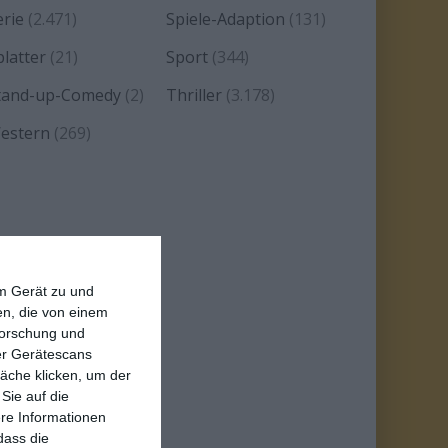
erie
(2.471)
Spiele-Adaption
(131)
platter
(21)
Sport
(344)
tand-up-Comedy
(2)
Thriller
(3.178)
estern
(269)
em Gerät zu und
n, die von einem
forschung und
ber Gerätescans
äche klicken, um der
Sie auf die
ere Informationen
dass die