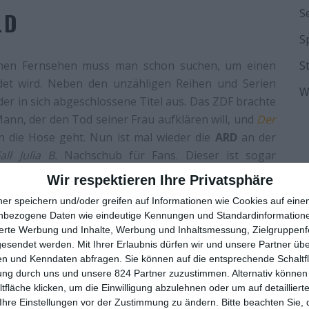
S
LD
S
lichen Fernsehen muss man schon suchen, um einen
S
et wird. Neben den unzähligen Reihen und Serien
W
er in sich abgeschlossene Titel aus. Das ZDF brachte
ann, der den Tod seiner Frau aufklären will, und
Der
 in die Hose geht. Nun ist mal wieder die
ARD
an der
ll Julia B.
Nachschub für Fans. Dieser ist sogar
inen Zweiteiler mit einer Laufzeit von drei Stunden.
Wir respektieren Ihre Privatsphäre
und in menschliche Abgründe abzusteigen.
ner speichern und/oder greifen auf Informationen wie Cookies auf ein
nbezogene Daten wie eindeutige Kennungen und Standardinformatione
tion aus Großbritannien. Die Serie
Innocent
erzählte
sierte Werbung und Inhalte, Werbung und Inhaltsmessung, Zielgruppen
lte Menschen nach dem Freispruch wieder einen Weg
gesendet werden.
Mit Ihrer Erlaubnis dürfen wir und unsere Partner ü
 grundsätzlich interessant, da es hierbei nicht nur
n und Kenndaten abfragen. Sie können auf die entsprechende Schaltfl
rung verarbeitet, sondern auch um die Reaktionen
ung durch uns und unsere 824 Partner zuzustimmen. Alternativ können 
fläche klicken, um die Einwilligung abzulehnen oder um auf detailliert
en die Anfeindungen trotz des Freispruchs weiter,
Ihre Einstellungen vor der Zustimmung zu ändern.
Bitte beachten Sie, 