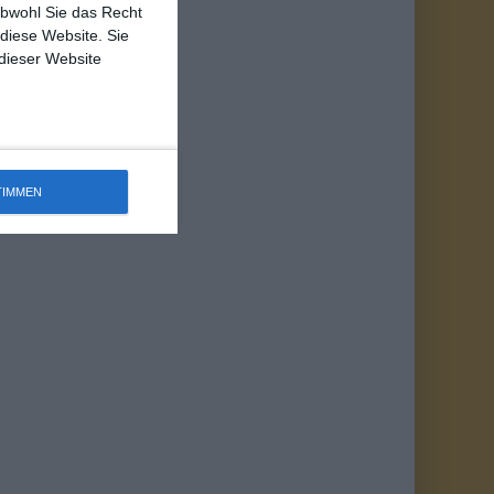
obwohl Sie das Recht
 diese Website. Sie
 dieser Website
TIMMEN