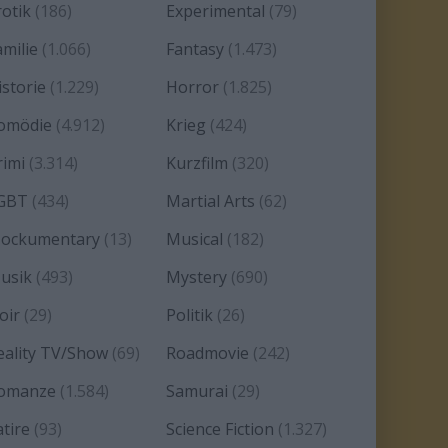
rotik
(186)
Experimental
(79)
amilie
(1.066)
Fantasy
(1.473)
istorie
(1.229)
Horror
(1.825)
omödie
(4.912)
Krieg
(424)
rimi
(3.314)
Kurzfilm
(320)
GBT
(434)
Martial Arts
(62)
ockumentary
(13)
Musical
(182)
usik
(493)
Mystery
(690)
oir
(29)
Politik
(26)
eality TV/Show
(69)
Roadmovie
(242)
omanze
(1.584)
Samurai
(29)
atire
(93)
Science Fiction
(1.327)