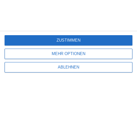
Gunner
5
Wilsberg: Todsicherer Tipp
ZUSTIMMEN
MEHR OPTIONEN
7
Lebensansichten eines Huhns
ABLEHNEN
SITEMAP
Aktuelle Neuerscheinungen
Amazon Prime Video