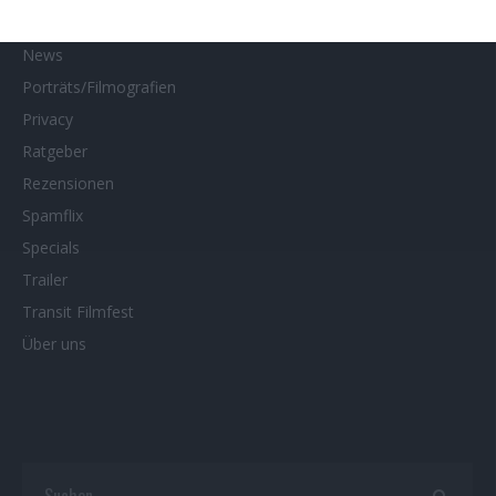
Neueste Reviews
News
Porträts/Filmografien
Privacy
Ratgeber
Rezensionen
Spamflix
Specials
Trailer
Transit Filmfest
Über uns