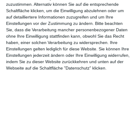
zuzustimmen. Alternativ können Sie auf die entsprechende
Schaltfläche klicken, um die Einwilligung abzulehnen oder um
auf detailliertere Informationen zuzugreifen und um Ihre
Einstellungen vor der Zustimmung zu ändern.
Bitte beachten
Sie, dass die Verarbeitung mancher personenbezogener Daten
ohne Ihre Einwilligung stattfinden kann, obwohl Sie das Recht
haben, einer solchen Verarbeitung zu widersprechen. Ihre
Euch gefällt, was wir auf film-rezensionen.de so machen und
Einstellungen gelten lediglich für diese Website. Sie können Ihre
wollt noch mehr? Dann werdet unser Sponsor! Auf
Steady
könnt
Einstellungen jederzeit ändern oder Ihre Einwilligung widerrufen,
ihr Mitglied unserer Seite werden und uns damit helfen, unser
indem Sie zu dieser Website zurückkehren und unten auf der
Angebot weiter auszubauen. Im Gegenzug bekommt ihr je nach
Webseite auf die Schaltfläche "Datenschutz" klicken.
Mitgliedschaft Newsletter, nehmt an exklusiven Gewinnspielen
teil, könnt Rezensionen wünschen oder euch auf der Seite
verewigen.
GENRES
TIPPS
INTERVIEWS
TAGS
Abenteuer
(1.623)
Action
(2.029)