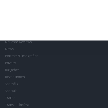
Kino- und DVD-Starts
Kontakt
Links
MUBI
Netflix
Neueste Reviews
News
Porträts/Filmografien
Privacy
Ratgeber
Rezensionen
Spamflix
Specials
Trailer
Transit Filmfest