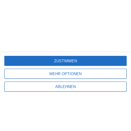
Neue Filme und Serien bei Disney+ (August
2026)
6
The Eyes of Others
ZUSTIMMEN
6
MEHR OPTIONEN
Hamlet – All That Live Must Die
ABLEHNEN
Kinocharts weltweit (31. Juli – 2. August 2026)