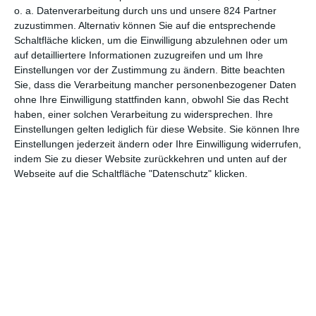
o. a. Datenverarbeitung durch uns und unsere 824 Partner
zuzustimmen. Alternativ können Sie auf die entsprechende
Schaltfläche klicken, um die Einwilligung abzulehnen oder um
MITGLIED WERDEN UND VORTEILE
auf detailliertere Informationen zuzugreifen und um Ihre
GENIESSEN
Einstellungen vor der Zustimmung zu ändern.
Bitte beachten
Sie, dass die Verarbeitung mancher personenbezogener Daten
ohne Ihre Einwilligung stattfinden kann, obwohl Sie das Recht
haben, einer solchen Verarbeitung zu widersprechen. Ihre
Einstellungen gelten lediglich für diese Website. Sie können Ihre
Einstellungen jederzeit ändern oder Ihre Einwilligung widerrufen,
indem Sie zu dieser Website zurückkehren und unten auf der
Webseite auf die Schaltfläche "Datenschutz" klicken.
Euch gefällt, was wir auf film-rezensionen.de so machen und
wollt noch mehr? Dann werdet unser Sponsor! Auf
Steady
könnt
ihr Mitglied unserer Seite werden und uns damit helfen, unser
Angebot weiter auszubauen. Im Gegenzug bekommt ihr je nach
Mitgliedschaft Newsletter, nehmt an exklusiven Gewinnspielen
teil, könnt Rezensionen wünschen oder euch auf der Seite
verewigen.