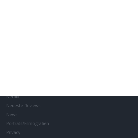
Gewinnspiele
Gewinnspielteilnahme
Home
Home of Horror
Impressum
Interviews
Kino- und DVD-Starts
Kontakt
Links
MUBI
Netflix
Neueste Reviews
News
Porträts/Filmografien
Privacy