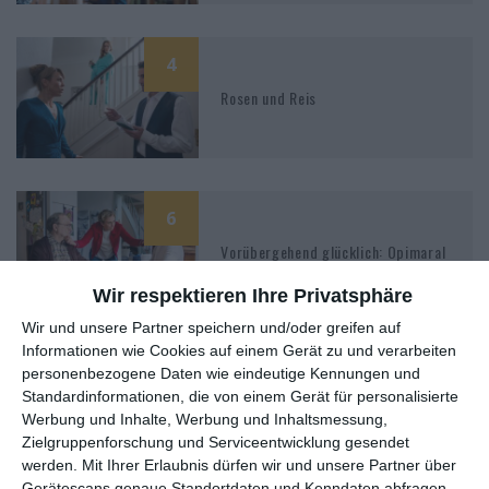
4
Rosen und Reis
6
Vorübergehend glücklich: Opimaral
Wir respektieren Ihre Privatsphäre
Wir und unsere Partner speichern und/oder greifen auf
Informationen wie Cookies auf einem Gerät zu und verarbeiten
6
personenbezogene Daten wie eindeutige Kennungen und
Vorübergehend glücklich:
Standardinformationen, die von einem Gerät für personalisierte
Vredenhorst
Werbung und Inhalte, Werbung und Inhaltsmessung,
Zielgruppenforschung und Serviceentwicklung gesendet
werden.
Mit Ihrer Erlaubnis dürfen wir und unsere Partner über
Gerätescans genaue Standortdaten und Kenndaten abfragen.