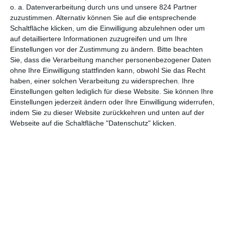
o. a. Datenverarbeitung durch uns und unsere 824 Partner
zuzustimmen. Alternativ können Sie auf die entsprechende
MITGLIED WERDEN UND VORTEILE
Schaltfläche klicken, um die Einwilligung abzulehnen oder um
GENIESSEN
auf detailliertere Informationen zuzugreifen und um Ihre
Einstellungen vor der Zustimmung zu ändern.
Bitte beachten
Sie, dass die Verarbeitung mancher personenbezogener Daten
ohne Ihre Einwilligung stattfinden kann, obwohl Sie das Recht
haben, einer solchen Verarbeitung zu widersprechen. Ihre
Einstellungen gelten lediglich für diese Website. Sie können Ihre
Einstellungen jederzeit ändern oder Ihre Einwilligung widerrufen,
indem Sie zu dieser Website zurückkehren und unten auf der
Webseite auf die Schaltfläche "Datenschutz" klicken.
Euch gefällt, was wir auf film-rezensionen.de so machen und
wollt noch mehr? Dann werdet unser Sponsor! Auf
Steady
könnt
ihr Mitglied unserer Seite werden und uns damit helfen, unser
Angebot weiter auszubauen. Im Gegenzug bekommt ihr je nach
Mitgliedschaft Newsletter, nehmt an exklusiven Gewinnspielen
teil, könnt Rezensionen wünschen oder euch auf der Seite
verewigen.