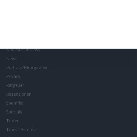
Kino- und DVD-Starts
Kontakt
Links
MUBI
Netflix
Neueste Reviews
News
Porträts/Filmografien
Privacy
Ratgeber
Rezensionen
Spamflix
Specials
Trailer
Transit Filmfest