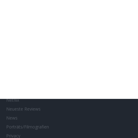
Genres
Gewinnspiele
Gewinnspielteilnahme
Home
Home of Horror
Impressum
Interviews
Kino- und DVD-Starts
Kontakt
Links
MUBI
Netflix
Neueste Reviews
News
Porträts/Filmografien
Privacy