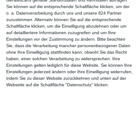
Gerätescans genaue Standortdaten und Kenndaten abfragen.
6
Sie können auf die entsprechende Schaltfläche klicken, um der
Tatort: Wer zögert, ist tot
o. a. Datenverarbeitung durch uns und unsere 824 Partner
zuzustimmen. Alternativ können Sie auf die entsprechende
Schaltfläche klicken, um die Einwilligung abzulehnen oder um
auf detailliertere Informationen zuzugreifen und um Ihre
Einstellungen vor der Zustimmung zu ändern.
Bitte beachten
1
2
3
4
5
Sie, dass die Verarbeitung mancher personenbezogener Daten
ohne Ihre Einwilligung stattfinden kann, obwohl Sie das Recht
haben, einer solchen Verarbeitung zu widersprechen. Ihre
Einstellungen gelten lediglich für diese Website. Sie können Ihre
Einstellungen jederzeit ändern oder Ihre Einwilligung widerrufen,
MITGLIED WERDEN UND VORTEILE
indem Sie zu dieser Website zurückkehren und unten auf der
GENIESSEN
Webseite auf die Schaltfläche "Datenschutz" klicken.