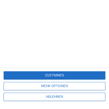
Spiele-Adaption
(131)
Splatter
(21)
Sport
(345)
Stand-up-Comedy
(2)
Thriller
(3.181)
Western
(269)
5
Die Chefin: Der Wolf
ZUSTIMMEN
6
MEHR OPTIONEN
Heute fängt mein neues Leben an
ABLEHNEN
6