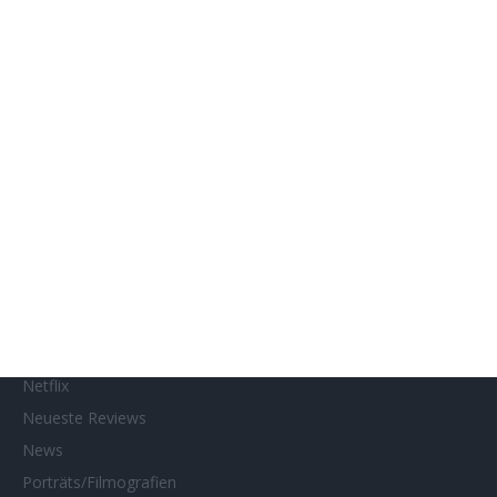
Genres
Gewinnspiele
Gewinnspielteilnahme
Home
Home of Horror
Impressum
Interviews
Kino- und DVD-Starts
Kontakt
Links
MUBI
Netflix
Neueste Reviews
News
Porträts/Filmografien