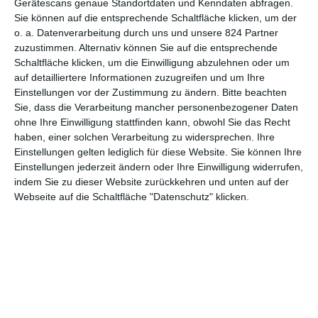
Gerätescans genaue Standortdaten und Kenndaten abfragen.
Sie können auf die entsprechende Schaltfläche klicken, um der
o. a. Datenverarbeitung durch uns und unsere 824 Partner
Französische Filmwoche Berlin
(2020)
zuzustimmen. Alternativ können Sie auf die entsprechende
Schaltfläche klicken, um die Einwilligung abzulehnen oder um
auf detailliertere Informationen zuzugreifen und um Ihre
Einstellungen vor der Zustimmung zu ändern.
Bitte beachten
Sie, dass die Verarbeitung mancher personenbezogener Daten
1
2
ohne Ihre Einwilligung stattfinden kann, obwohl Sie das Recht
haben, einer solchen Verarbeitung zu widersprechen. Ihre
Einstellungen gelten lediglich für diese Website. Sie können Ihre
Einstellungen jederzeit ändern oder Ihre Einwilligung widerrufen,
indem Sie zu dieser Website zurückkehren und unten auf der
MITGLIED WERDEN UND VORTEILE
Webseite auf die Schaltfläche "Datenschutz" klicken.
GENIESSEN