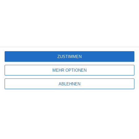
E-Mail-Adresse
*
Website
ZUSTIMMEN
Benachrichtige mich über nachfolgende Kommentare via E-Mail.
MEHR OPTIONEN
ABLEHNEN
Benachrichtige mich über neue Beiträge via E-Mail.