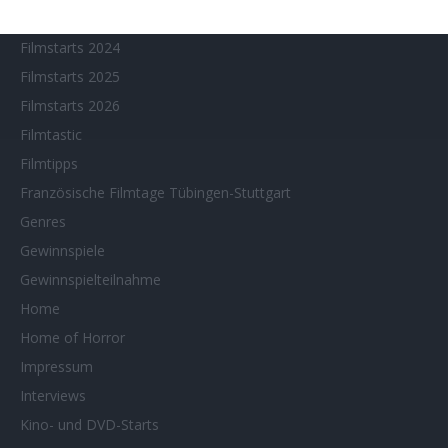
Filmstarts 2023
Filmstarts 2024
Filmstarts 2025
Filmstarts 2026
Filmtastic
Filmtipps
Französische Filmtage Tübingen-Stuttgart
Genres
Gewinnspiele
Gewinnspielteilnahme
Home
Home of Horror
Impressum
Interviews
Kino- und DVD-Starts